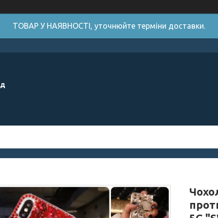
ТОВАР У НАЯВНОСТІ, уточнюйте терміни доставки.
ід
Чохол
прот
5G "