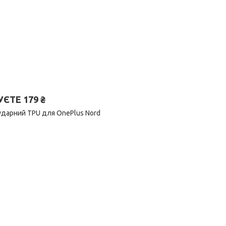
ТЕ 179 ₴
ударний TPU для OnePlus Nord