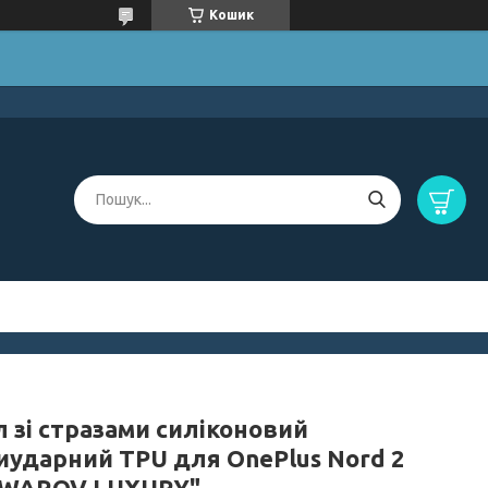
Кошик
 зі стразами силіконовий
иударний TPU для OnePlus Nord 2
SWAROV LUXURY"