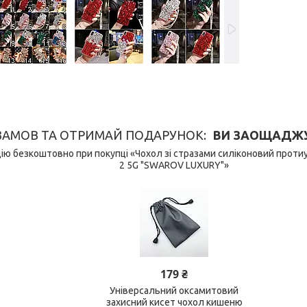
ЗАМОВ ТА ОТРИМАЙ ПОДАРУНОК
ВИ ЗАОЩАДЖУЄ
ю безкоштовно при покупці «Чохол зі стразами силіконовий проти
2 5G "SWAROV LUXURY"»
179 ₴
Універсальний оксамитовий
захисний кисет чохол кишеню