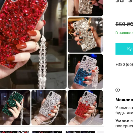
850 ₴
В наявнос
Ку
+380 (66
У компан
будь-яки
повернен