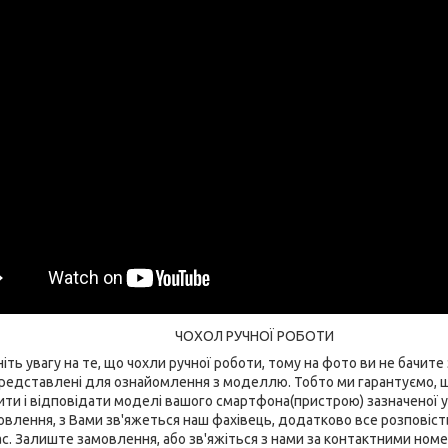
ЧОХОЛ РУЧНОЇ РОБОТИ
іть увагу на те, що чохли ручної роботи, тому на фото ви не бачите з
 представлені для ознайомлення з моделлю. Тобто ми гарантуємо, 
ти і відповідати моделі вашого смартфона(пристрою) зазначеної у н
влення, з Вами зв'яжеться наш фахівець, додатково все розповість 
с. Залиште замовлення, або зв'яжіться з нами за контактними номер