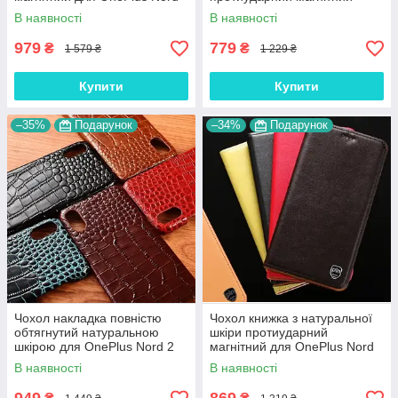
2 5G "BULL"
книжка з підставкою "LUXOR"
В наявності
В наявності
979
779
₴
₴
1 579 ₴
1 229 ₴
Купити
Купити
–35%
Подарунок
–34%
Подарунок
Чохол накладка повністю
Чохол книжка з натуральної
обтягнутий натуральною
шкіри протиударний
шкірою для OnePlus Nord 2
магнітний для OnePlus Nord
5G "SIGNATURE"
2 5G "CLASIC"
В наявності
В наявності