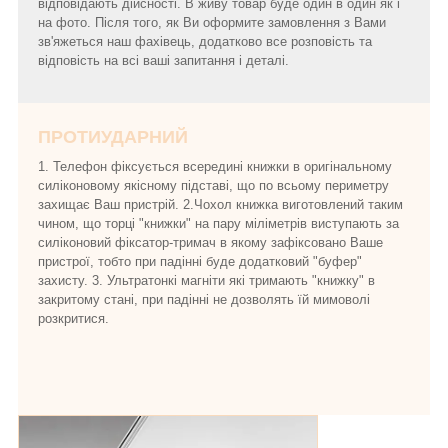
відповідають дійсності. В живу товар буде один в один як і
на фото. Після того, як Ви оформите замовлення з Вами
зв'яжеться наш фахівець, додатково все розповість та
відповість на всі ваші запитання і деталі.
ПРОТИУДАРНИЙ
1. Телефон фіксується всередині книжки в оригінальному
силіконовому якісному підставі, що по всьому периметру
захищає Ваш пристрій. 2.Чохол книжка виготовлений таким
чином, що торці "книжки" на пару міліметрів виступають за
силіконовий фіксатор-тримач в якому зафіксовано Ваше
пристрої, тобто при падінні буде додатковий "буфер"
захисту. 3. Ультратонкі магніти які тримають "книжку" в
закритому стані, при падінні не дозволять їй мимоволі
розкритися.