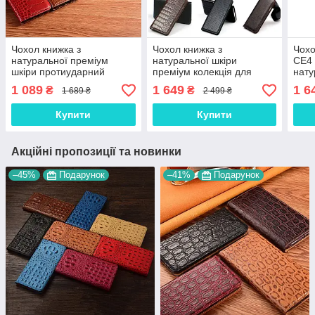
Чохол книжка з
Чохол книжка з
Чохо
натуральної преміум
натуральної шкіри
CE4 
шкіри протиударний
преміум колекція для
нату
магнітний для OnePlus
OnePlus Nord N100
прем
1 089
1 649
1 6
₴
₴
1 689 ₴
2 499 ₴
Nord CE 2 Lite 5G
"SIGNATURE"
"SI
"CROCODILE"
Купити
Купити
Акційні пропозиції та новинки
–45%
Подарунок
–41%
Подарунок