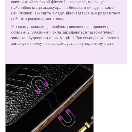
книжки який зазвичай фіксує її і закриває, однак це
найслабше місце аксесуара, і в більшості випадків, саме
цей "язичок" виходить з ладу, відривається або розлазиться
набагато раніше самого чохла.
У нашому випадку ця проблема виключена в принципі,
оскільки 2 половинки чохла закриваються "автоматично"
завдяки вбудованим в них магнітів. Так само досить просто
загорнути книжку і вона зафіксується і у відритому стані.