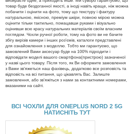
вибираєте одне, а приходить інше. Ми суворо гарантуємо, що
товар буде бездоганної якості, а іноді навіть краще, ніж можна
побачити і оцінити на фото, тому що текстуру і фактуру
натуральною, якісною, преміум шкіри, повною мірою можна
оцінити тільки тактильно, помацавши руками і візуально
оцінивши всю красу натуральних матеріалів своїм власним
поглядом. Чохли ручної роботи, тому на фото ви не бачите
збігу вирізів камери і інших роз'ємів, каталоги представлені
для ознайомлення з моделлю. Тобто ми гарантуємо, що
замовлений Вами аксесуар буде на 100% підходити і
відповідати моделі вашого смартфона(пристрою) зазначеної
у назві цього товару. Після того, як Ви оформите замовлення
з Вами зв'яжеться наш фахівець, додатково все розповість та
відповість на всі питання, що цікавлять Вас. Залиште
замовлення, або зв'яжіться з нами за контактними номерами,
вказаними на сайті.
ВСІ ЧОХЛИ ДЛЯ ONEPLUS NORD 2 5G
НАТИСНІТЬ ТУТ