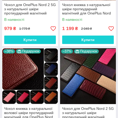
Чохол для OnePlus Nord 2 5G
Чохол книжка з натуральної
з натуральної шкіри
шкіри протиударний
протиударний магнітний
магнітний для OnePlus Nord
книжка з підставкою
2 5G "JACOSA"
В наявності
В наявності
"CROCOHEAD"
979
1 199
₴
₴
1 779 ₴
2 049 ₴
Купити
Купити
–38%
Подарунок
–37%
Подарунок
Чохол книжка з натуральної
Чохол для OnePlus Nord 2 5G
волової шкіри протиударний
з натуральної шкіри
магнітний для OnePlus Nord
протиударний магнітний