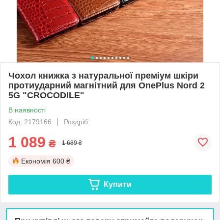
Чохол книжка з натуральної преміум шкіри
протиударний магнітний для OnePlus Nord 2
5G "CROCODILE"
В наявності
Код: 2179166
Роздріб
1 089
₴
1 689 ₴
Економія
600 ₴
Купити