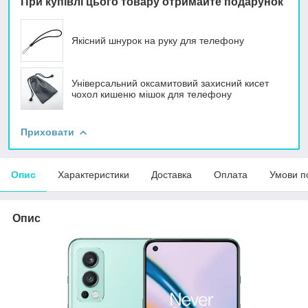
При купівлі цього товару отримайте подарунок
Якісний шнурок на руку для телефону
Універсальний оксамитовий захисний кисет
чохол кишеню мішок для телефону
Приховати
Опис
Характеристики
Доставка
Оплата
Умови п
Опис