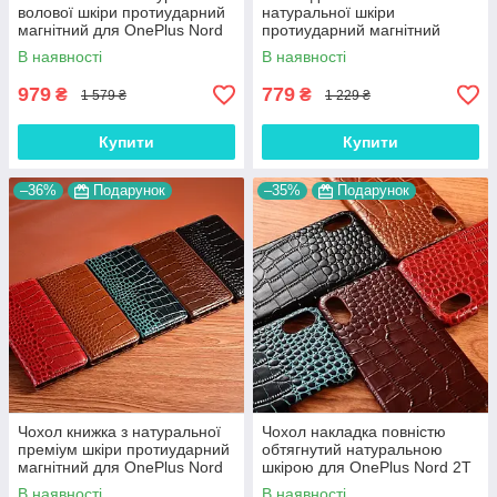
волової шкіри протиударний
натуральної шкіри
магнітний для OnePlus Nord
протиударний магнітний
2T "BULL"
книжка з підставкою "LUXOR"
В наявності
В наявності
979
779
₴
₴
1 579 ₴
1 229 ₴
Купити
Купити
–36%
Подарунок
–35%
Подарунок
Чохол книжка з натуральної
Чохол накладка повністю
преміум шкіри протиударний
обтягнутий натуральною
магнітний для OnePlus Nord
шкірою для OnePlus Nord 2T
2T "CROCODILE"
"SIGNATURE"
В наявності
В наявності