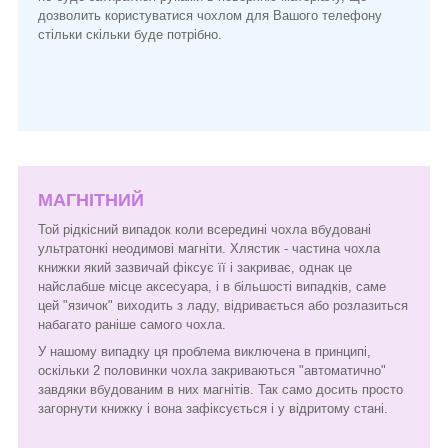
дозволить користуватися чохлом для Вашого телефону
стільки скільки буде потрібно.
МАГНІТНИЙ
Той рідкісний випадок коли всередині чохла вбудовані
ультратонкі неодимові магніти. Хлястик - частина чохла
книжки який зазвичай фіксує її і закриває, однак це
найслабше місце аксесуара, і в більшості випадків, саме
цей "язичок" виходить з ладу, відривається або розлазиться
набагато раніше самого чохла.
У нашому випадку ця проблема виключена в принципі,
оскільки 2 половинки чохла закриваються "автоматично"
завдяки вбудованим в них магнітів. Так само досить просто
загорнути книжку і вона зафіксується і у відритому стані.