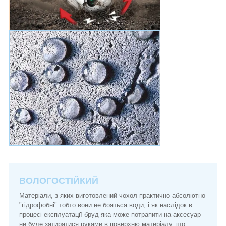
ВОЛОГОСТІЙКИЙ
Матеріали, з яких виготовлений чохол практично абсолютно
"гідрофобні" тобто вони не бояться води, і як наслідок в
процесі експлуатації бруд яка може потрапити на аксесуар
не буде затиратися руками в поверхню матеріалу, що