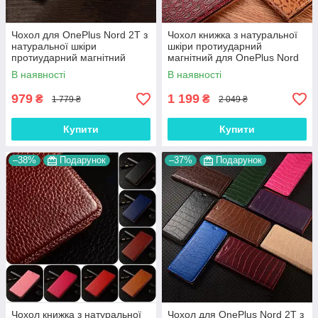
Чохол для OnePlus Nord 2T з
Чохол книжка з натуральної
натуральної шкіри
шкіри протиударний
протиударний магнітний
магнітний для OnePlus Nord
книжка з підставкою
2T "JACOSA"
В наявності
В наявності
"CROCOHEAD"
979
1 199
₴
₴
1 779 ₴
2 049 ₴
Купити
Купити
–38%
Подарунок
–37%
Подарунок
Чохол книжка з натуральної
Чохол для OnePlus Nord 2T з