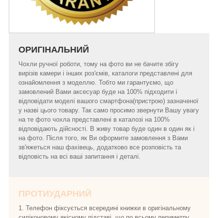
ОРИГІНАЛЬНИЙ
Чохли ручної роботи, тому на фото ви не бачите збігу
вирізів камери і інших роз'ємів, каталоги представлені для
ознайомлення з моделлю. Тобто ми гарантуємо, що
замовлений Вами аксесуар буде на 100% підходити і
відповідати моделі вашого смартфона(пристрою) зазначеної
у назві цього товару. Так само просимо звернути Вашу увагу
на те фото чохла представлені в каталозі на 100%
відповідають дійсності. В живу товар буде один в один як і
на фото. Після того, як Ви оформите замовлення з Вами
зв'яжеться наш фахівець, додатково все розповість та
відповість на всі ваші запитання і деталі.
ПРОТИУДАРНИЙ
1. Телефон фіксується всередині книжки в оригінальному
силіконовому якісному підставі, що по всьому периметру