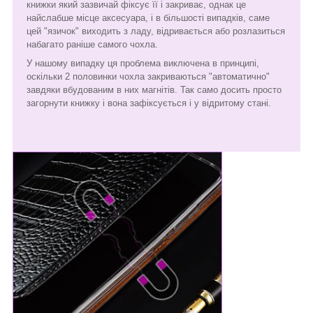
книжки який зазвичай фіксує її і закриває, однак це
найслабше місце аксесуара, і в більшості випадків, саме
цей "язичок" виходить з ладу, відривається або розлазиться
набагато раніше самого чохла.
У нашому випадку ця проблема виключена в принципі,
оскільки 2 половинки чохла закриваються "автоматично"
завдяки вбудованим в них магнітів. Так само досить просто
загорнути книжку і вона зафіксується і у відритому стані.