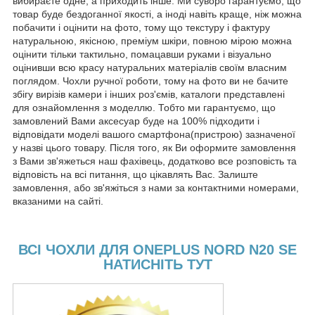
вибираєте одне, а приходить інше. Ми суворо гарантуємо, що
товар буде бездоганної якості, а іноді навіть краще, ніж можна
побачити і оцінити на фото, тому що текстуру і фактуру
натуральною, якісною, преміум шкіри, повною мірою можна
оцінити тільки тактильно, помацавши руками і візуально
оцінивши всю красу натуральних матеріалів своїм власним
поглядом. Чохли ручної роботи, тому на фото ви не бачите
збігу вирізів камери і інших роз'ємів, каталоги представлені
для ознайомлення з моделлю. Тобто ми гарантуємо, що
замовлений Вами аксесуар буде на 100% підходити і
відповідати моделі вашого смартфона(пристрою) зазначеної
у назві цього товару. Після того, як Ви оформите замовлення
з Вами зв'яжеться наш фахівець, додатково все розповість та
відповість на всі питання, що цікавлять Вас. Залиште
замовлення, або зв'яжіться з нами за контактними номерами,
вказаними на сайті.
ВСІ ЧОХЛИ ДЛЯ ONEPLUS NORD N20 SE
НАТИСНІТЬ ТУТ