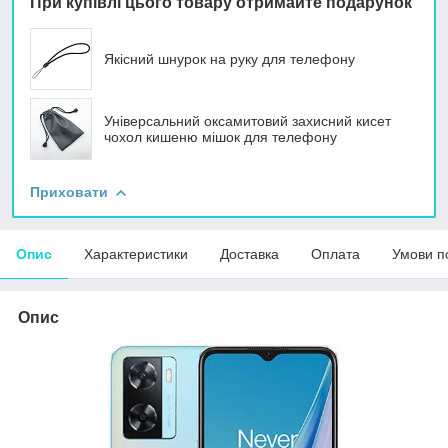
При купівлі цього товару отримайте подарунок
Якісний шнурок на руку для телефону
Універсальний оксамитовий захисний кисет
чохол кишеню мішок для телефону
Приховати
Опис
Характеристики
Доставка
Оплата
Умови п
Опис