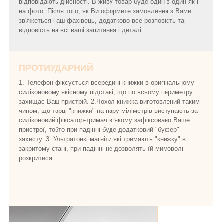
відповідають дійсності. В живу товар буде один в один як і
на фото. Після того, як Ви оформите замовлення з Вами
зв'яжеться наш фахівець, додатково все розповість та
відповість на всі ваші запитання і деталі.
ПРОТИУДАРНИЙ
1. Телефон фіксується всередині книжки в оригінальному
силіконовому якісному підставі, що по всьому периметру
захищає Ваш пристрій. 2.Чохол книжка виготовлений таким
чином, що торці "книжки" на пару міліметрів виступають за
силіконовий фіксатор-тримач в якому зафіксовано Ваше
пристрої, тобто при падінні буде додатковий "буфер"
захисту. 3. Ультратонкі магніти які тримають "книжку" в
закритому стані, при падінні не дозволять їй мимоволі
розкритися.