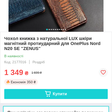
Чохол книжка з натуральної LUX шкіри
магнітний протиударний для OnePlus Nord
N20 SE "ZENUS"
В наявності
Код: 2177016
Роздріб
1 349
₴
1 699 ₴
Економія
350 ₴
Купити