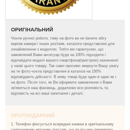
ОРИГІНАЛЬНИЙ
Чохли ручної роботи, тому на фото ви не бачите збігу
вирізів камери і інших роз'ємів, каталоги представлені для
ознайомлення з моделлю. Тобто ми гарантуємо, що
замовлений Вами аксесуар буде на 100% підходити і
відповідати моделі вашого смартфона(пристрою) зазначеної
у назві цього товару. Так само просимо звернути Вашу увагу
на те фото чохла представлені в каталозі на 100%
відповідають дійсності. В живу товар буде один в один як і
на фото. Після того, як Ви оформите замовлення з Вами
зв'яжеться наш фахівець, додатково все розповість та
відповість на всі ваші запитання і деталі.
ПРОТИУДАРНИЙ
1. Телефон фіксується всередині книжки в оригінальному
силіконовому якісному підставі, що по всьому периметру