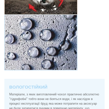
ВОЛОГОСТІЙКИЙ
Матеріали, з яких виготовлений чохол практично абсолютно
"гідрофобні" тобто вони не бояться води, і як наслідок в
процесі експлуатації бруд яка може потрапити на аксесуар
не буде затиратися руками в поверхню матеріалу, що