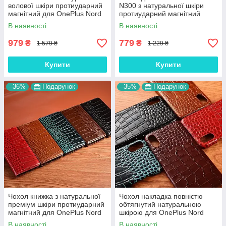
волової шкіри протиударний
N300 з натуральної шкіри
магнітний для OnePlus Nord
протиударний магнітний
N300 "BULL"
книжка з підставкою "LUXOR"
В наявності
В наявності
979
779
₴
₴
1 579 ₴
1 229 ₴
Купити
Купити
–36%
Подарунок
–35%
Подарунок
Чохол книжка з натуральної
Чохол накладка повністю
преміум шкіри протиударний
обтягнутий натуральною
магнітний для OnePlus Nord
шкірою для OnePlus Nord
N300 "CROCODILE"
N300 "SIGNATURE"
В наявності
В наявності