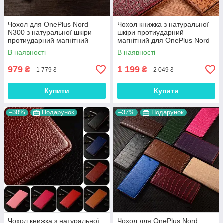
Чохол для OnePlus Nord
Чохол книжка з натуральної
N300 з натуральної шкіри
шкіри протиударний
протиударний магнітний
магнітний для OnePlus Nord
книжка з підставкою
N300 "JACOSA"
В наявності
В наявності
"CROCOHEAD"
979
1 199
₴
₴
1 779 ₴
2 049 ₴
Купити
Купити
–38%
Подарунок
–37%
Подарунок
Чохол книжка з натуральної
Чохол для OnePlus Nord