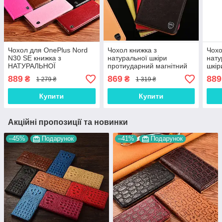
Чохол для OnePlus Nord
Чохол книжка з
Чохо
N30 SE книжка з
натуральної шкіри
нату
НАТУРАЛЬНОЇ
протиударний магнітний
шкір
МАРМУРНОЇ ШКІРИ із
для OnePlus Nord N20 SE
магн
889
869
889
₴
₴
1 279 ₴
1 319 ₴
підставкою протиударний
"CLASIC"
Nor
магнітний "MARBLE"
Купити
Купити
Акційні пропозиції та новинки
–45%
Подарунок
–41%
Подарунок