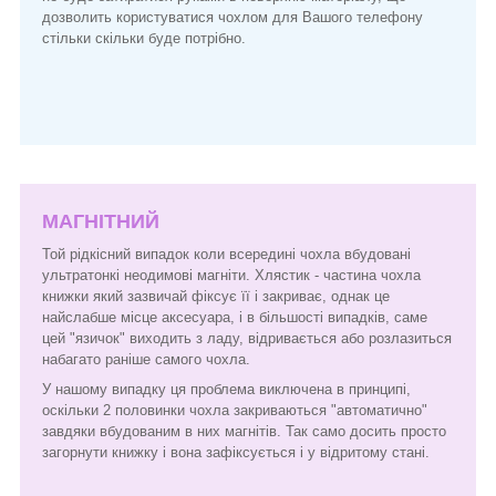
дозволить користуватися чохлом для Вашого телефону
стільки скільки буде потрібно.
МАГНІТНИЙ
Той рідкісний випадок коли всередині чохла вбудовані
ультратонкі неодимові магніти. Хлястик - частина чохла
книжки який зазвичай фіксує її і закриває, однак це
найслабше місце аксесуара, і в більшості випадків, саме
цей "язичок" виходить з ладу, відривається або розлазиться
набагато раніше самого чохла.
У нашому випадку ця проблема виключена в принципі,
оскільки 2 половинки чохла закриваються "автоматично"
завдяки вбудованим в них магнітів. Так само досить просто
загорнути книжку і вона зафіксується і у відритому стані.