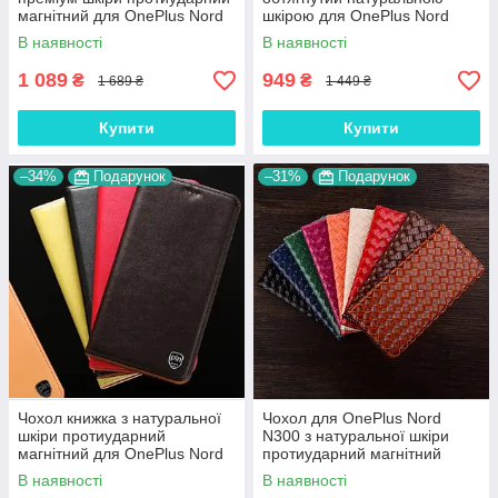
магнітний для OnePlus Nord
шкірою для OnePlus Nord
N300 "CROCODILE"
N300 "SIGNATURE"
В наявності
В наявності
1 089
949
₴
₴
1 689 ₴
1 449 ₴
Купити
Купити
–34%
Подарунок
–31%
Подарунок
Чохол книжка з натуральної
Чохол для OnePlus Nord
шкіри протиударний
N300 з натуральної шкіри
магнітний для OnePlus Nord
протиударний магнітний
N300 "CLASIC"
книжка з підставкою
В наявності
В наявності
"VENETTA"