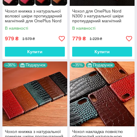
Чохол книжка з натуральної
Чохол для OnePlus Nord
волової шкіри протиударний
N300 з натуральної шкіри
магнітний для OnePlus Nord
протиударний магнітний
N300 "BULL"
книжка з підставкою "LUXOR"
В наявності
В наявності
979
779
₴
₴
1 579 ₴
1 229 ₴
Купити
Купити
–36%
Подарунок
–35%
Подарунок
Чохол книжка з натуральної
Чохол накладка повністю
преміум шкіри протиударний
обтягнутий натуральною