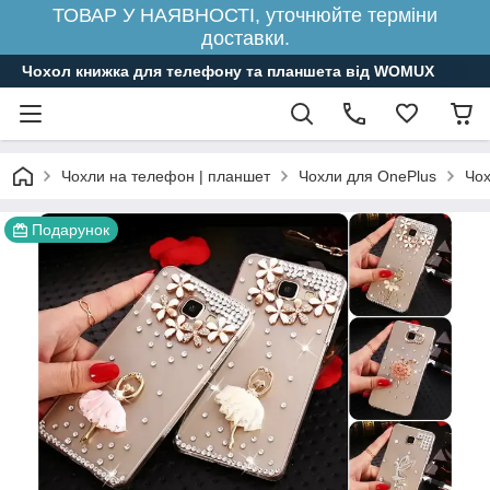
ТОВАР У НАЯВНОСТІ, уточнюйте терміни
доставки.
Чохол книжка для телефону та планшета від WOMUX
Чохли на телефон | планшет
Чохли для OnePlus
Чох
Подарунок