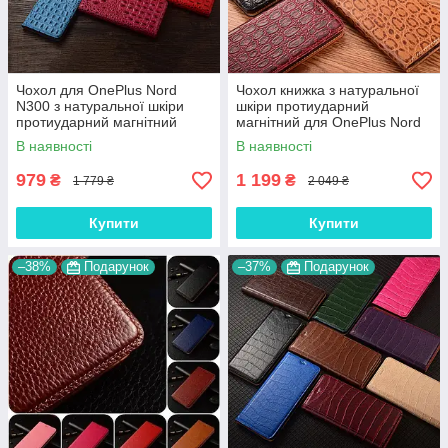
Чохол для OnePlus Nord
Чохол книжка з натуральної
N300 з натуральної шкіри
шкіри протиударний
протиударний магнітний
магнітний для OnePlus Nord
книжка з підставкою
N300 "JACOSA"
В наявності
В наявності
"CROCOHEAD"
979
1 199
₴
₴
1 779 ₴
2 049 ₴
Купити
Купити
–38%
Подарунок
–37%
Подарунок