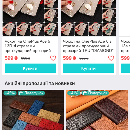
Чохол на OnePlus Ace 5 |
Чохол на OnePlus Ace 6 зі
Чохо
13R зі стразами
стразами протиударний
13s 
протиударний прозорий
прозорий TPU "DIAMOND"
прот
TPU "DIAMOND"
TPU
599
599
599
₴
₴
909 ₴
909 ₴
Купити
Купити
Акційні пропозиції та новинки
–45%
Подарунок
–41%
Подарунок