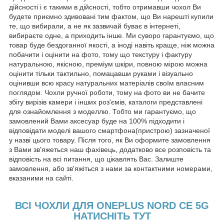
дійсності і є такими в дійсності, тобто отримавши чохол Ви
будете приємно здивовані тим фактом, що Ви нарешті купили
те, що вибирали, а не як зазвичай буває в інтернеті,
вибираєте одне, а приходить інше. Ми суворо гарантуємо, що
товар буде бездоганної якості, а іноді навіть краще, ніж можна
побачити і оцінити на фото, тому що текстуру і фактуру
натуральною, якісною, преміум шкіри, повною мірою можна
оцінити тільки тактильно, помацавши руками і візуально
оцінивши всю красу натуральних матеріалів своїм власним
поглядом. Чохли ручної роботи, тому на фото ви не бачите
збігу вирізів камери і інших роз'ємів, каталоги представлені
для ознайомлення з моделлю. Тобто ми гарантуємо, що
замовлений Вами аксесуар буде на 100% підходити і
відповідати моделі вашого смартфона(пристрою) зазначеної
у назві цього товару. Після того, як Ви оформите замовлення
з Вами зв'яжеться наш фахівець, додатково все розповість та
відповість на всі питання, що цікавлять Вас. Залиште
замовлення, або зв'яжіться з нами за контактними номерами,
вказаними на сайті.
ВСІ ЧОХЛИ ДЛЯ ONEPLUS NORD CE 5G
НАТИСНІТЬ ТУТ