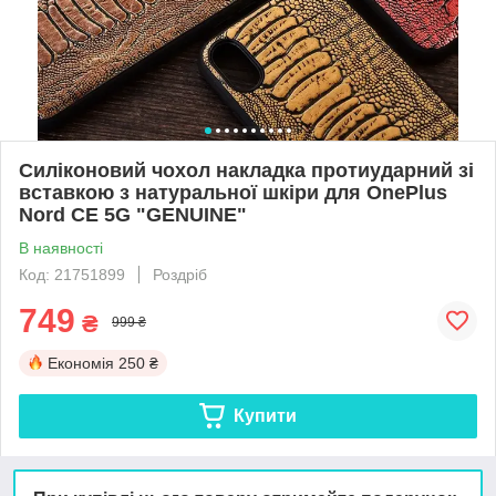
Силіконовий чохол накладка протиударний зі
вставкою з натуральної шкіри для OnePlus
Nord CE 5G "GENUINE"
В наявності
Код: 21751899
Роздріб
749
₴
999 ₴
Економія
250 ₴
Купити