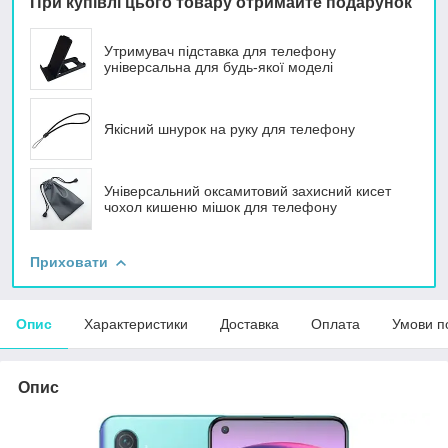
При купівлі цього товару отримайте подарунок
Утримувач підставка для телефону
універсальна для будь-якої моделі
Якісний шнурок на руку для телефону
Універсальний оксамитовий захисний кисет
чохол кишеню мішок для телефону
Приховати
Опис
Характеристики
Доставка
Оплата
Умови п
Опис