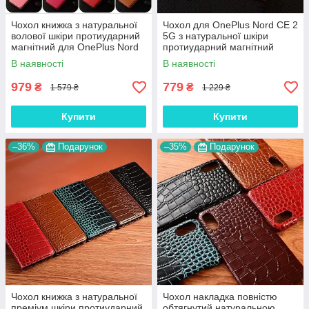
Чохол книжка з натуральної
Чохол для OnePlus Nord CE 2
волової шкіри протиударний
5G з натуральної шкіри
магнітний для OnePlus Nord
протиударний магнітний
CE 2 5G "BULL"
книжка з підставкою "LUXOR"
В наявності
В наявності
979
779
₴
₴
1 579 ₴
1 229 ₴
Купити
Купити
–36%
Подарунок
–35%
Подарунок
Чохол книжка з натуральної
Чохол накладка повністю
преміум шкіри протиударний
обтягнутий натуральною