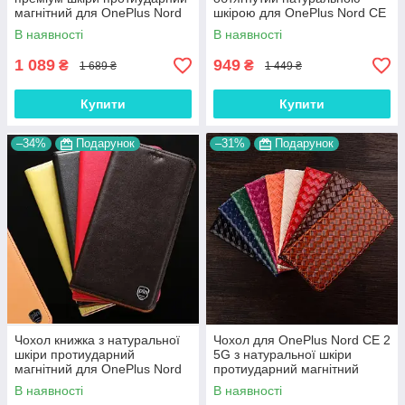
магнітний для OnePlus Nord
шкірою для OnePlus Nord CE
CE 2 5G "CROCODILE"
2 5G "SIGNATURE"
В наявності
В наявності
1 089
949
₴
₴
1 689 ₴
1 449 ₴
Купити
Купити
–34%
Подарунок
–31%
Подарунок
Чохол книжка з натуральної
Чохол для OnePlus Nord CE 2
шкіри протиударний
5G з натуральної шкіри
магнітний для OnePlus Nord
протиударний магнітний
CE 2 5G "CLASIC"
книжка з підставкою
В наявності
В наявності
"VENETTA"