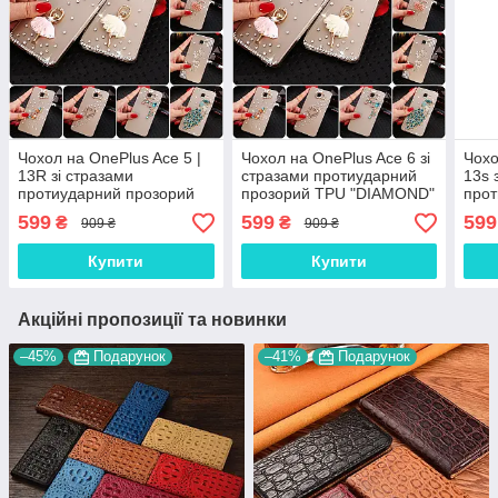
Чохол на OnePlus Ace 5 |
Чохол на OnePlus Ace 6 зі
Чохо
13R зі стразами
стразами протиударний
13s 
протиударний прозорий
прозорий TPU "DIAMOND"
прот
TPU "DIAMOND"
TPU
599
599
599
₴
₴
909 ₴
909 ₴
Купити
Купити
Акційні пропозиції та новинки
–45%
Подарунок
–41%
Подарунок