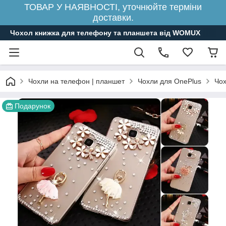
ТОВАР У НАЯВНОСТІ, уточнюйте терміни
доставки.
Чохол книжка для телефону та планшета від WOMUX
Чохли на телефон | планшет
Чохли для OnePlus
Чох
Подарунок