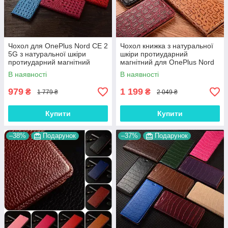
Чохол для OnePlus Nord CE 2
Чохол книжка з натуральної
5G з натуральної шкіри
шкіри протиударний
протиударний магнітний
магнітний для OnePlus Nord
книжка з підставкою
CE 2 5G "JACOSA"
В наявності
В наявності
"CROCOHEAD"
979
1 199
₴
₴
1 779 ₴
2 049 ₴
Купити
Купити
–38%
Подарунок
–37%
Подарунок