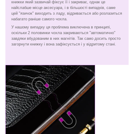
книжки який зазвичай фіксує її і закриває, однак це
найслабше місце аксесуара, і в більшості випадків, саме
цей "язичок" виходить з ладу, відривається або розлазиться
набагато раніше самого чохла.
У нашому випадку ця проблема виключена в принципі,
оскільки 2 половинки чохла закриваються "автоматично"
завдяки вбудованим в них магнітів. Так само досить просто
загорнути книжку і вона зафіксується і у відритому стані.