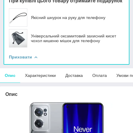
При купівлі цього товару отримайте подарунок
Якісний шнурок на руку для телефону
Універсальний оксамитовий захисний кисет
чохол кишеню мішок для телефону
Приховати
Опис
Характеристики
Доставка
Оплата
Умови п
Опис