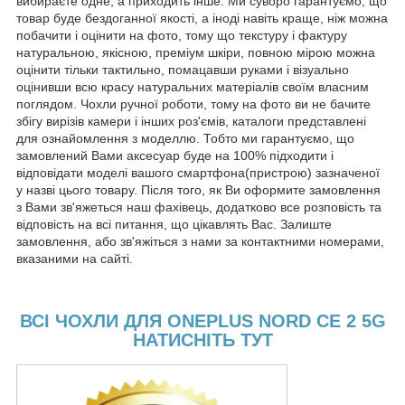
вибираєте одне, а приходить інше. Ми суворо гарантуємо, що
товар буде бездоганної якості, а іноді навіть краще, ніж можна
побачити і оцінити на фото, тому що текстуру і фактуру
натуральною, якісною, преміум шкіри, повною мірою можна
оцінити тільки тактильно, помацавши руками і візуально
оцінивши всю красу натуральних матеріалів своїм власним
поглядом. Чохли ручної роботи, тому на фото ви не бачите
збігу вирізів камери і інших роз'ємів, каталоги представлені
для ознайомлення з моделлю. Тобто ми гарантуємо, що
замовлений Вами аксесуар буде на 100% підходити і
відповідати моделі вашого смартфона(пристрою) зазначеної
у назві цього товару. Після того, як Ви оформите замовлення
з Вами зв'яжеться наш фахівець, додатково все розповість та
відповість на всі питання, що цікавлять Вас. Залиште
замовлення, або зв'яжіться з нами за контактними номерами,
вказаними на сайті.
ВСІ ЧОХЛИ ДЛЯ ONEPLUS NORD CE 2 5G
НАТИСНІТЬ ТУТ