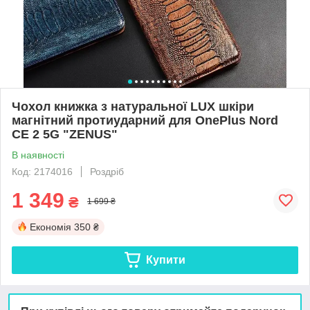
Чохол книжка з натуральної LUX шкіри
магнітний протиударний для OnePlus Nord
CE 2 5G "ZENUS"
В наявності
Код: 2174016
Роздріб
1 349
₴
1 699 ₴
Економія
350 ₴
Купити