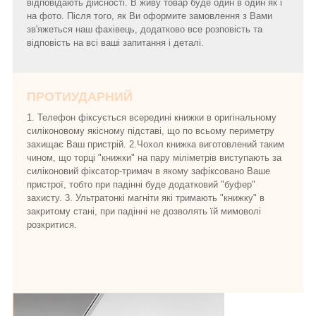
відповідають дійсності. В живу товар буде один в один як і
на фото. Після того, як Ви оформите замовлення з Вами
зв'яжеться наш фахівець, додатково все розповість та
відповість на всі ваші запитання і деталі.
ПРОТИУДАРНИЙ
1. Телефон фіксується всередині книжки в оригінальному
силіконовому якісному підставі, що по всьому периметру
захищає Ваш пристрій. 2.Чохол книжка виготовлений таким
чином, що торці "книжки" на пару міліметрів виступають за
силіконовий фіксатор-тримач в якому зафіксовано Ваше
пристрої, тобто при падінні буде додатковий "буфер"
захисту. 3. Ультратонкі магніти які тримають "книжку" в
закритому стані, при падінні не дозволять їй мимоволі
розкритися.