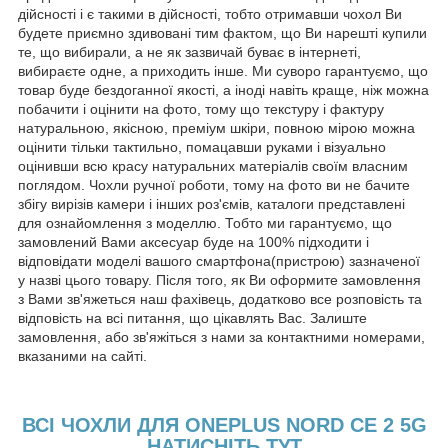
дійсності і є такими в дійсності, тобто отримавши чохол Ви
будете приємно здивовані тим фактом, що Ви нарешті купили
те, що вибирали, а не як зазвичай буває в інтернеті,
вибираєте одне, а приходить інше. Ми суворо гарантуємо, що
товар буде бездоганної якості, а іноді навіть краще, ніж можна
побачити і оцінити на фото, тому що текстуру і фактуру
натуральною, якісною, преміум шкіри, повною мірою можна
оцінити тільки тактильно, помацавши руками і візуально
оцінивши всю красу натуральних матеріалів своїм власним
поглядом. Чохли ручної роботи, тому на фото ви не бачите
збігу вирізів камери і інших роз'ємів, каталоги представлені
для ознайомлення з моделлю. Тобто ми гарантуємо, що
замовлений Вами аксесуар буде на 100% підходити і
відповідати моделі вашого смартфона(пристрою) зазначеної
у назві цього товару. Після того, як Ви оформите замовлення
з Вами зв'яжеться наш фахівець, додатково все розповість та
відповість на всі питання, що цікавлять Вас. Залиште
замовлення, або зв'яжіться з нами за контактними номерами,
вказаними на сайті.
ВСІ ЧОХЛИ ДЛЯ ONEPLUS NORD CE 2 5G
НАТИСНІТЬ ТУТ