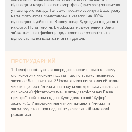
відповідати моделі вашого смартфона(пристрою) зазначеної
у назві цього товару. Так само просимо звернути Вашу увагу
на те фото чохла представлені в каталозі на 100%
відповідають дійсності. В живу товар буде один в один як і
на фото. Після того, як Ви оформите замовлення з Вами
зв'яжеться наш фахівець, додатково все розповість та
відповість на всі ваші запитання і деталі.
ПРОТИУДАРНИЙ
1. Телефон фіксується всередині книжки в оригінальному
силіконовому якісному підставі, що по всьому периметру
захищає Ваш пристрій. 2.Чохол книжка виготовлений таким
чином, що торці "книжки" на пару міліметрів виступають за
силіконовий фіксатор-тримач в якому зафіксовано Ваше
пристрої, тобто при падінні буде додатковий "буфер"
захисту. 3. Ультратонкі магніти які тримають "книжку" в
закритому стані, при падінні не дозволять їй мимоволі
розкритися.