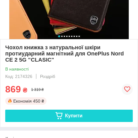
Чохол книжка з натуральної шкіри
протиударний магнітний для OnePlus Nord
CE 2 5G "CLASIC"
В наявності
Код: 2174326
Роздріб
869
₴
1 319 ₴
Економія
450 ₴
Купити