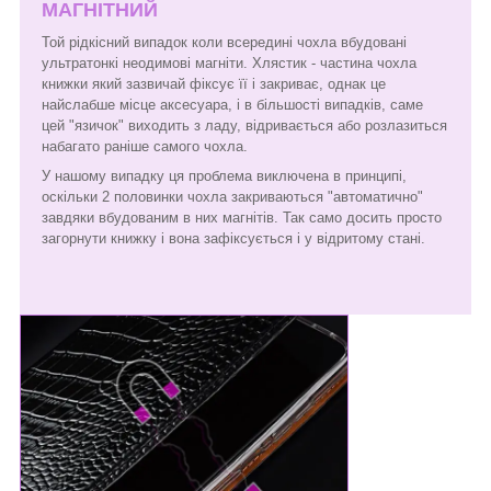
МАГНІТНИЙ
Той рідкісний випадок коли всередині чохла вбудовані
ультратонкі неодимові магніти. Хлястик - частина чохла
книжки який зазвичай фіксує її і закриває, однак це
найслабше місце аксесуара, і в більшості випадків, саме
цей "язичок" виходить з ладу, відривається або розлазиться
набагато раніше самого чохла.
У нашому випадку ця проблема виключена в принципі,
оскільки 2 половинки чохла закриваються "автоматично"
завдяки вбудованим в них магнітів. Так само досить просто
загорнути книжку і вона зафіксується і у відритому стані.