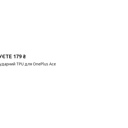
ТЕ 179 ₴
иударний TPU для OnePlus Ace