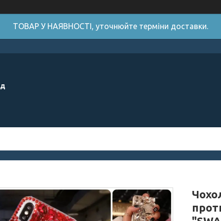
ТОВАР У НАЯВНОСТІ, уточнюйте терміни доставки.
ід
Чохол
прот
"SWA