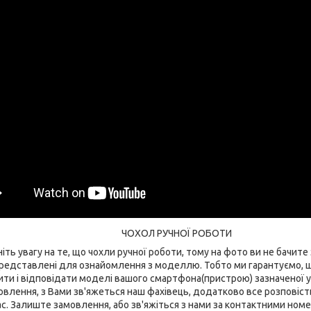
ЧОХОЛ РУЧНОЇ РОБОТИ
іть увагу на те, що чохли ручної роботи, тому на фото ви не бачите з
 представлені для ознайомлення з моделлю. Тобто ми гарантуємо, 
ти і відповідати моделі вашого смартфона(пристрою) зазначеної у н
влення, з Вами зв'яжеться наш фахівець, додатково все розповість 
с. Залиште замовлення, або зв'яжіться з нами за контактними номер