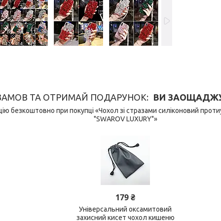
ЗАМОВ ТА ОТРИМАЙ ПОДАРУНОК
ВИ ЗАОЩАДЖУЄ
ію безкоштовно при покупці «Чохол зі стразами силіконовий прот
"SWAROV LUXURY"»
179 ₴
Універсальний оксамитовий
захисний кисет чохол кишеню