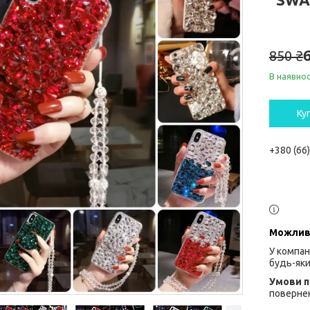
850 ₴
В наявнос
Ку
+380 (66
У компан
будь-яки
повернен