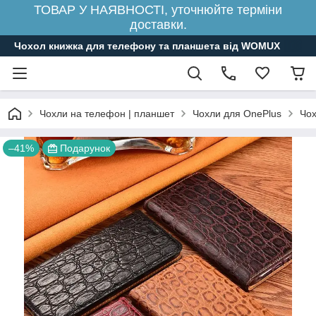
ТОВАР У НАЯВНОСТІ, уточнюйте терміни
доставки.
Чохол книжка для телефону та планшета від WOMUX
Чохли на телефон | планшет
Чохли для OnePlus
Чох
–41%
Подарунок