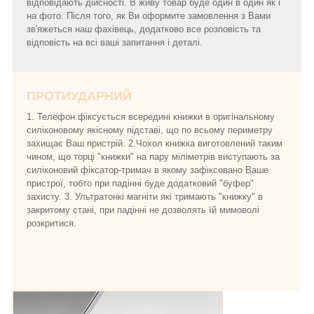
відповідають дійсності. В живу товар буде один в один як і
на фото. Після того, як Ви оформите замовлення з Вами
зв'яжеться наш фахівець, додатково все розповість та
відповість на всі ваші запитання і деталі.
ПРОТИУДАРНИЙ
1. Телефон фіксується всередині книжки в оригінальному
силіконовому якісному підставі, що по всьому периметру
захищає Ваш пристрій. 2.Чохол книжка виготовлений таким
чином, що торці "книжки" на пару міліметрів виступають за
силіконовий фіксатор-тримач в якому зафіксовано Ваше
пристрої, тобто при падінні буде додатковий "буфер"
захисту. 3. Ультратонкі магніти які тримають "книжку" в
закритому стані, при падінні не дозволять їй мимоволі
розкритися.