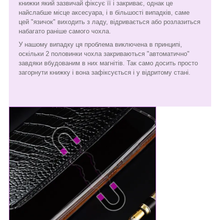
книжки який зазвичай фіксує її і закриває, однак це
найслабше місце аксесуара, і в більшості випадків, саме
цей "язичок" виходить з ладу, відривається або розлазиться
набагато раніше самого чохла.
У нашому випадку ця проблема виключена в принципі,
оскільки 2 половинки чохла закриваються "автоматично"
завдяки вбудованим в них магнітів. Так само досить просто
загорнути книжку і вона зафіксується і у відритому стані.