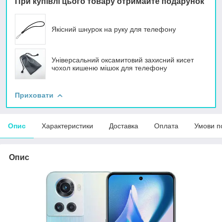
При купівлі цього товару отримайте подарунок
Якісний шнурок на руку для телефону
Універсальний оксамитовий захисний кисет
чохол кишеню мішок для телефону
Приховати
Опис
Характеристики
Доставка
Оплата
Умови п
Опис