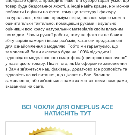
вибираєте одне, а приходить інше. Ми суворо гарантуємо, що
товар буде бездоганної якості, а іноді навіть краще, ніж можна
побачити і оцінити на фото, тому що текстуру і фактуру
натуральною, якісною, преміум шкіри, повною мірою можна
оцінити тільки тактильно, помацавши руками і візуально
оцінивши всю красу натуральних матеріалів своїм власним
поглядом. Чохли ручної роботи, тому на фото ви не бачите
збігу вирізів камери і інших роз'ємів, каталоги представлені
для ознайомлення з моделлю. Тобто ми гарантуємо, що
замовлений Вами аксесуар буде на 100% підходити і
відповідати моделі вашого смартфона(пристрою) зазначеної
у назві цього товару. Після того, як Ви оформите замовлення
з Вами зв'яжеться наш фахівець, додатково все розповість та
відповість на всі питання, що цікавлять Вас. Залиште
замовлення, або зв'яжіться з нами за контактними номерами,
вказаними на сайті.
ВСІ ЧОХЛИ ДЛЯ ONEPLUS ACE
НАТИСНІТЬ ТУТ