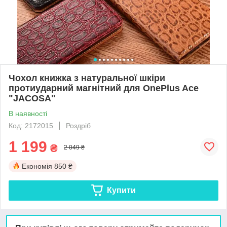
Чохол книжка з натуральної шкіри
протиударний магнітний для OnePlus Ace
"JACOSA"
В наявності
Код: 2172015
Роздріб
1 199
₴
2 049 ₴
Економія
850 ₴
Купити