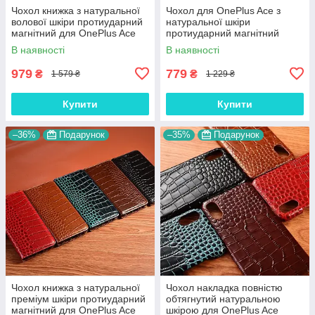
Чохол книжка з натуральної
Чохол для OnePlus Ace з
волової шкіри протиударний
натуральної шкіри
магнітний для OnePlus Ace
протиударний магнітний
"BULL"
книжка з підставкою "LUXOR"
В наявності
В наявності
979
779
₴
₴
1 579 ₴
1 229 ₴
Купити
Купити
–36%
Подарунок
–35%
Подарунок
Чохол книжка з натуральної
Чохол накладка повністю
преміум шкіри протиударний
обтягнутий натуральною
магнітний для OnePlus Ace
шкірою для OnePlus Ace