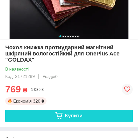
Чохол книжка протиударний магнітний
шкіряний вологостійкий для OnePlus Ace
"GOLDAX"
В наявності
Код: 21721289
Роздріб
769
₴
1 089 ₴
Економія
320 ₴
Купити