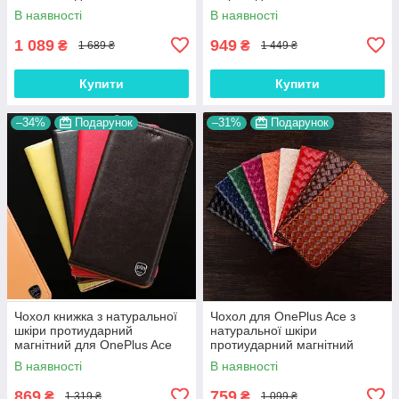
"CROCODILE"
"SIGNATURE"
В наявності
В наявності
1 089
949
₴
₴
1 689 ₴
1 449 ₴
Купити
Купити
–34%
Подарунок
–31%
Подарунок
Чохол книжка з натуральної
Чохол для OnePlus Ace з
шкіри протиударний
натуральної шкіри
магнітний для OnePlus Ace
протиударний магнітний
"CLASIC"
книжка з підставкою
В наявності
В наявності
"VENETTA"
869
759
₴
₴
1 319 ₴
1 099 ₴