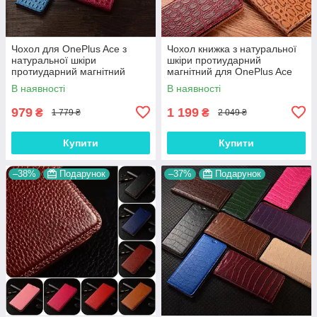
Чохол для OnePlus Ace з
Чохол книжка з натуральної
натуральної шкіри
шкіри протиударний
протиударний магнітний
магнітний для OnePlus Ace
книжка з підставкою
"JACOSA"
В наявності
В наявності
"CROCOHEAD"
979
1 199
₴
₴
1 779 ₴
2 049 ₴
Купити
Купити
–38%
Подарунок
–37%
Подарунок