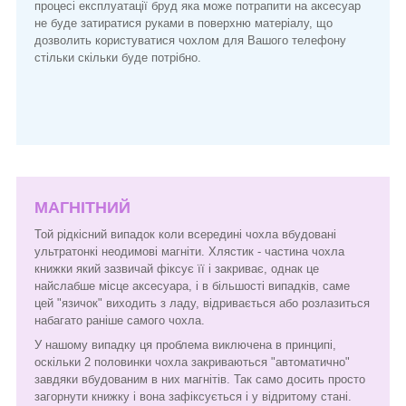
процесі експлуатації бруд яка може потрапити на аксесуар
не буде затиратися руками в поверхню матеріалу, що
дозволить користуватися чохлом для Вашого телефону
стільки скільки буде потрібно.
МАГНІТНИЙ
Той рідкісний випадок коли всередині чохла вбудовані
ультратонкі неодимові магніти. Хлястик - частина чохла
книжки який зазвичай фіксує її і закриває, однак це
найслабше місце аксесуара, і в більшості випадків, саме
цей "язичок" виходить з ладу, відривається або розлазиться
набагато раніше самого чохла.
У нашому випадку ця проблема виключена в принципі,
оскільки 2 половинки чохла закриваються "автоматично"
завдяки вбудованим в них магнітів. Так само досить просто
загорнути книжку і вона зафіксується і у відритому стані.