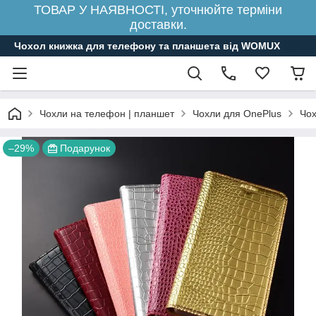
ТОВАР У НАЯВНОСТІ, уточнюйте терміни
доставки.
Чохол книжка для телефону та планшета від WOMUX
Чохли на телефон | планшет
Чохли для OnePlus
Чох
–29%
Подарунок