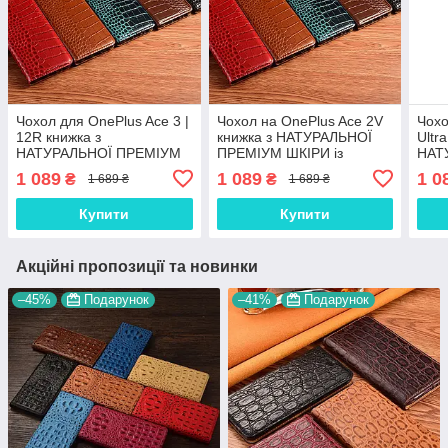
Чохол для OnePlus Ace 3 |
Чохол на OnePlus Ace 2V
Чохо
12R книжка з
книжка з НАТУРАЛЬНОЇ
Ultr
НАТУРАЛЬНОЇ ПРЕМІУМ
ПРЕМІУМ ШКІРИ із
НАТ
ШКІРИ із підставкою
підставкою протиударний
ШКІР
1 089
1 089
1 0
₴
₴
1 689 ₴
1 689 ₴
протиударний магнітний
магнітний "CROCODILE"
прот
"CROCODILE"
"CR
Купити
Купити
Акційні пропозиції та новинки
–45%
Подарунок
–41%
Подарунок