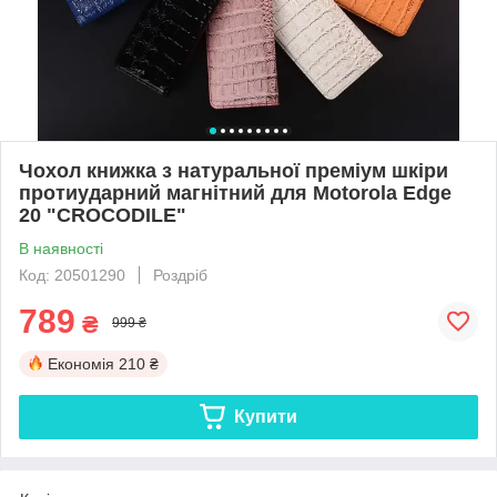
Чохол книжка з натуральної преміум шкіри
протиударний магнітний для Motorola Edge
20 "CROCODILE"
В наявності
Код: 20501290
Роздріб
789
₴
999 ₴
Економія
210 ₴
Купити