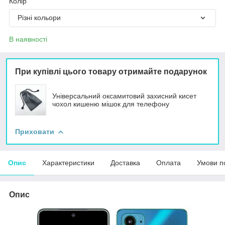
Колір
Різні кольори
В наявності
При купівлі цього товару отримайте подарунок
Універсальний оксамитовий захисний кисет
чохол кишеню мішок для телефону
Приховати
Опис
Характеристики
Доставка
Оплата
Умови п
Опис