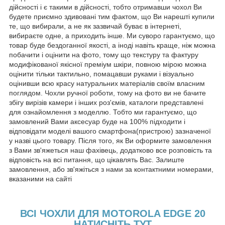
дійсності і є такими в дійсності, тобто отримавши чохол Ви
будете приємно здивовані тим фактом, що Ви нарешті купили
те, що вибирали, а не як зазвичай буває в інтернеті,
вибираєте одне, а приходить інше. Ми суворо гарантуємо, що
товар буде бездоганної якості, а іноді навіть краще, ніж можна
побачити і оцінити на фото, тому що текстуру та фактуру
модифікованої якісної преміум шкіри, повною мірою можна
оцінити тільки тактильно, помацавши руками і візуально
оцінивши всю красу натуральних матеріалів своїм власним
поглядом. Чохли ручної роботи, тому на фото ви не бачите
збігу вирізів камери і інших роз'ємів, каталоги представлені
для ознайомлення з моделлю. Тобто ми гарантуємо, що
замовлений Вами аксесуар буде на 100% підходити і
відповідати моделі вашого смартфона(пристрою) зазначеної
у назві цього товару. Після того, як Ви оформите замовлення
з Вами зв'яжеться наш фахівець, додатково все розповість та
відповість на всі питання, що цікавлять Вас. Залиште
замовлення, або зв'яжіться з нами за контактними номерами,
вказаними на сайті
ВСІ ЧОХЛИ ДЛЯ MOTOROLA EDGE 20
НАТИСНІТЬ ТУТ