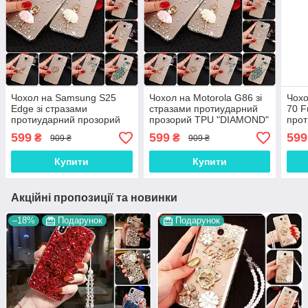
Чохол на Samsung S25
Чохол на Motorola G86 зі
Чохо
Edge зі стразами
стразами протиударний
70 F
протиударний прозорий
прозорий TPU "DIAMOND"
прот
TPU "DIAMOND"
TPU
599
599
599
₴
₴
909 ₴
909 ₴
Купити
Купити
Акційні пропозиції та новинки
–18%
Подарунок
Подарунок