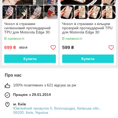
Чохол зі стразами
Чохол зі стразами з кільцем
силіконовий протиударний
прозорий протиударний TPU
TPU для Motorola Edge 30
для Motorola Edge 30
"SWAROV LUXURY"
"ROYALER"
В наявності
В наявності
699
599
₴
₴
850 ₴
Купити
Купити
Про нас
100% позитивних з 621 відгука за рік
Працює з 29.01.2014
м. Київ
Ювілейний провулок 5, Білогородка, Київська обл.,
08200, Київ, Україна