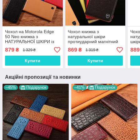
Чохол на Motorola Edge
Чохол книжка з
Чохо
50 Neo книжка з
натуральної шкіри
нату
НАТУРАЛЬНОЇ ШКІРИ із
протиударний магнітний
шкір
підставкою візитницею
для Motorola Edge 30 Neo
магн
879
869
889
₴
₴
1 329 ₴
1 319 ₴
протиударний
"CLASIC"
Edg
магнітний"CLASIC"
Купити
Купити
Акційні пропозиції та новинки
–45%
Подарунок
–41%
Подарунок