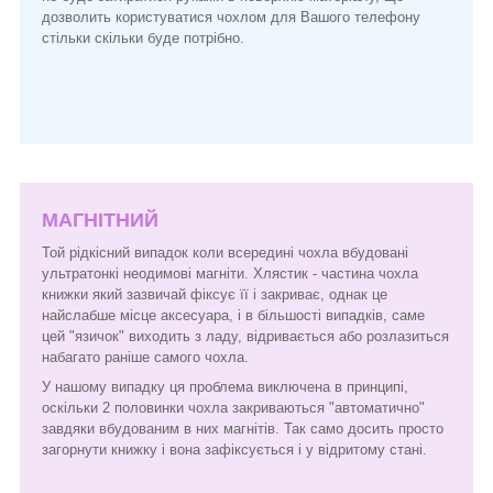
дозволить користуватися чохлом для Вашого телефону
стільки скільки буде потрібно.
МАГНІТНИЙ
Той рідкісний випадок коли всередині чохла вбудовані
ультратонкі неодимові магніти. Хлястик - частина чохла
книжки який зазвичай фіксує її і закриває, однак це
найслабше місце аксесуара, і в більшості випадків, саме
цей "язичок" виходить з ладу, відривається або розлазиться
набагато раніше самого чохла.
У нашому випадку ця проблема виключена в принципі,
оскільки 2 половинки чохла закриваються "автоматично"
завдяки вбудованим в них магнітів. Так само досить просто
загорнути книжку і вона зафіксується і у відритому стані.