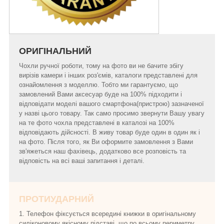
ОРИГІНАЛЬНИЙ
Чохли ручної роботи, тому на фото ви не бачите збігу
вирізів камери і інших роз'ємів, каталоги представлені для
ознайомлення з моделлю. Тобто ми гарантуємо, що
замовлений Вами аксесуар буде на 100% підходити і
відповідати моделі вашого смартфона(пристрою) зазначеної
у назві цього товару. Так само просимо звернути Вашу увагу
на те фото чохла представлені в каталозі на 100%
відповідають дійсності. В живу товар буде один в один як і
на фото. Після того, як Ви оформите замовлення з Вами
зв'яжеться наш фахівець, додатково все розповість та
відповість на всі ваші запитання і деталі.
ПРОТИУДАРНИЙ
1. Телефон фіксується всередині книжки в оригінальному
силіконовому якісному підставі, що по всьому периметру