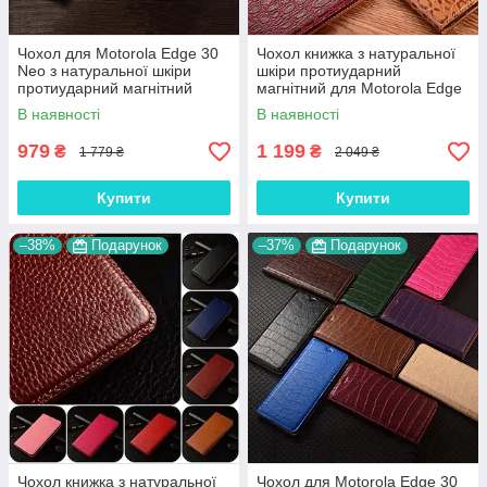
Чохол для Motorola Edge 30
Чохол книжка з натуральної
Neo з натуральної шкіри
шкіри протиударний
протиударний магнітний
магнітний для Motorola Edge
книжка з підставкою
30 Neo "JACOSA"
В наявності
В наявності
"CROCOHEAD"
979
1 199
₴
₴
1 779 ₴
2 049 ₴
Купити
Купити
–38%
Подарунок
–37%
Подарунок
Чохол книжка з натуральної
Чохол для Motorola Edge 30