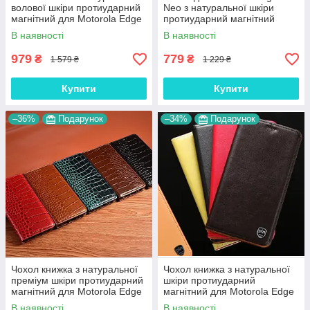
волової шкіри протиударний
Neo з натуральної шкіри
магнітний для Motorola Edge
протиударний магнітний
30 Neo "BULL"
книжка з підставкою "LUXOR"
В наявності
В наявності
979
779
₴
₴
1 579 ₴
1 229 ₴
Купити
Купити
–36%
Подарунок
–34%
Подарунок
Чохол книжка з натуральної
Чохол книжка з натуральної
преміум шкіри протиударний
шкіри протиударний
магнітний для Motorola Edge
магнітний для Motorola Edge
30 Neo "CROCODILE"
30 Neo "CLASIC"
В наявності
В наявності