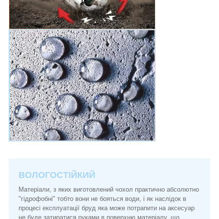
ВОЛОГОСТІЙКИЙ
Матеріали, з яких виготовлений чохол практично абсолютно
"гідрофобні" тобто вони не бояться води, і як наслідок в
процесі експлуатації бруд яка може потрапити на аксесуар
не буде затиратися руками в поверхню матеріалу, що