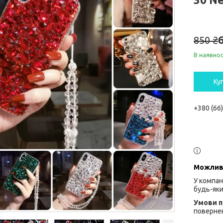
850 ₴
В наявнос
Ку
+380 (66
У компан
будь-яки
повернен