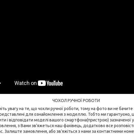
ЧОХОЛ РУЧНОЇ РОБОТИ
іть увагу на те, що чохли ручної роботи, тому на фото ви не бачите з
 представлені для ознайомлення з моделлю. Тобто ми гарантуємо, 
ти і відповідати моделі вашого смартфона(пристрою) зазначеної у н
влення, з Вами зв'яжеться наш фахівець, додатково все розповість 
с. Залиште замовлення, або зв'яжіться з нами за контактними номер