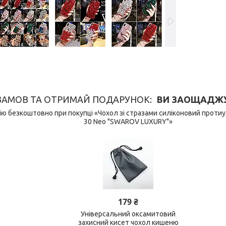
ЗАМОВ ТА ОТРИМАЙ ПОДАРУНОК
ВИ ЗАОЩАДЖУЄ
ю безкоштовно при покупці «Чохол зі стразами силіконовий протиу
30 Neo "SWAROV LUXURY"»
179 ₴
Універсальний оксамитовий
захисний кисет чохол кишеню