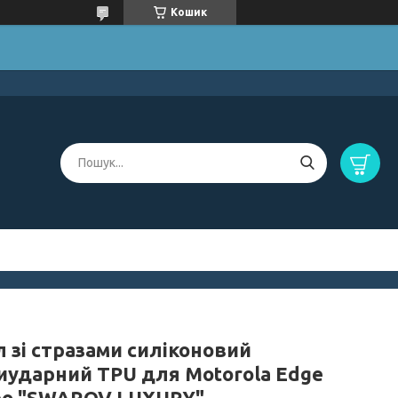
Кошик
 зі стразами силіконовий
иударний TPU для Motorola Edge
eo "SWAROV LUXURY"