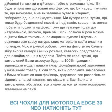
дійсності і є такими в дійсності, тобто отримавши чохол Ви
будете приємно здивовані тим фактом, що Ви нарешті купили
те, що вибирали, а не як зазвичай буває в інтернеті,
вибираєте одне, а приходить інше. Ми суворо гарантуємо, що
товар буде бездоганної якості, а іноді навіть краще, ніж можна
побачити і оцінити на фото, тому що текстуру і фактуру
натуральною, якісною, преміум шкіри, повною мірою можна
оцінити тільки тактильно, помацавши руками і візуально
оцінивши всю красу натуральних матеріалів своїм власним
поглядом. Чохли ручної роботи, тому на фото ви не бачите
збігу вирізів камери і інших роз'ємів, каталоги представлені
для ознайомлення з моделлю. Тобто ми гарантуємо, що
замовлений Вами аксесуар буде на 100% підходити і
відповідати моделі вашого смартфона(пристрою) зазначеної
у назві цього товару. Після того, як Ви оформите замовлення
з Вами зв'яжеться наш фахівець, додатково все розповість та
відповість на всі питання, що цікавлять Вас. Залиште
замовлення, або зв'яжіться з нами за контактними номерами,
вказаними на сайті.
ВСІ ЧОХЛИ ДЛЯ MOTOROLA EDGE 30
NEO НАТИСНІТЬ ТУТ