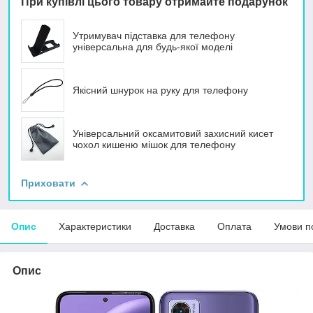
При купівлі цього товару отримайте подарунок
Утримувач підставка для телефону
універсальна для будь-якої моделі
Якісний шнурок на руку для телефону
Універсальний оксамитовий захисний кисет
чохол кишеню мішок для телефону
Приховати
Опис
Характеристики
Доставка
Оплата
Умови п
Опис