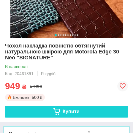
Чохол накладка повністю обтягнутий
натуральною шкірою для Motorola Edge 30
Neo "SIGNATURE"
В наявності
Код: 20461891
Роздріб
949
₴
1 449 ₴
Економія
500 ₴
Купити