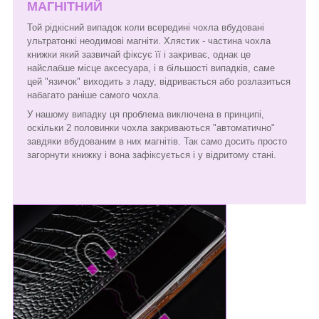
МАГНІТНИЙ
Той рідкісний випадок коли всередині чохла вбудовані
ультратонкі неодимові магніти. Хлястик - частина чохла
книжки який зазвичай фіксує її і закриває, однак це
найслабше місце аксесуара, і в більшості випадків, саме
цей "язичок" виходить з ладу, відривається або розлазиться
набагато раніше самого чохла.
У нашому випадку ця проблема виключена в принципі,
оскільки 2 половинки чохла закриваються "автоматично"
завдяки вбудованим в них магнітів. Так само досить просто
загорнути книжку і вона зафіксується і у відритому стані.