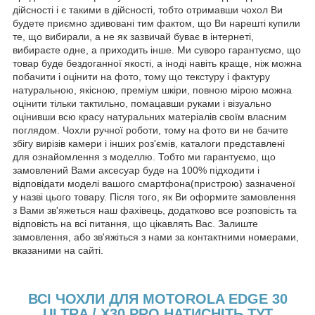
дійсності і є такими в дійсності, тобто отримавши чохол Ви
будете приємно здивовані тим фактом, що Ви нарешті купили
те, що вибирали, а не як зазвичай буває в інтернеті,
вибираєте одне, а приходить інше. Ми суворо гарантуємо, що
товар буде бездоганної якості, а іноді навіть краще, ніж можна
побачити і оцінити на фото, тому що текстуру і фактуру
натуральною, якісною, преміум шкіри, повною мірою можна
оцінити тільки тактильно, помацавши руками і візуально
оцінивши всю красу натуральних матеріалів своїм власним
поглядом. Чохли ручної роботи, тому на фото ви не бачите
збігу вирізів камери і інших роз'ємів, каталоги представлені
для ознайомлення з моделлю. Тобто ми гарантуємо, що
замовлений Вами аксесуар буде на 100% підходити і
відповідати моделі вашого смартфона(пристрою) зазначеної
у назві цього товару. Після того, як Ви оформите замовлення
з Вами зв'яжеться наш фахівець, додатково все розповість та
відповість на всі питання, що цікавлять Вас. Залиште
замовлення, або зв'яжіться з нами за контактними номерами,
вказаними на сайті.
ВСІ ЧОХЛИ ДЛЯ MOTOROLA EDGE 30
ULTRA / X30 PRO НАТИСНІТЬ ТУТ