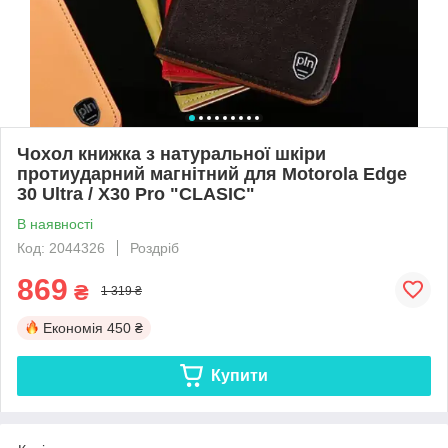
Чохол книжка з натуральної шкіри
протиударний магнітний для Motorola Edge
30 Ultra / X30 Pro "CLASIC"
В наявності
Код: 2044326
Роздріб
869
₴
1 319 ₴
Економія
450 ₴
Купити