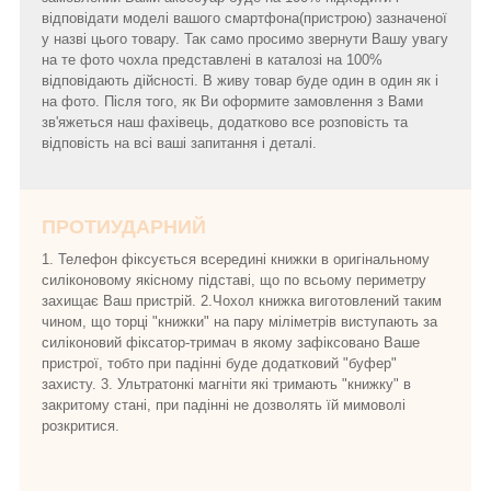
відповідати моделі вашого смартфона(пристрою) зазначеної
у назві цього товару. Так само просимо звернути Вашу увагу
на те фото чохла представлені в каталозі на 100%
відповідають дійсності. В живу товар буде один в один як і
на фото. Після того, як Ви оформите замовлення з Вами
зв'яжеться наш фахівець, додатково все розповість та
відповість на всі ваші запитання і деталі.
ПРОТИУДАРНИЙ
1. Телефон фіксується всередині книжки в оригінальному
силіконовому якісному підставі, що по всьому периметру
захищає Ваш пристрій. 2.Чохол книжка виготовлений таким
чином, що торці "книжки" на пару міліметрів виступають за
силіконовий фіксатор-тримач в якому зафіксовано Ваше
пристрої, тобто при падінні буде додатковий "буфер"
захисту. 3. Ультратонкі магніти які тримають "книжку" в
закритому стані, при падінні не дозволять їй мимоволі
розкритися.