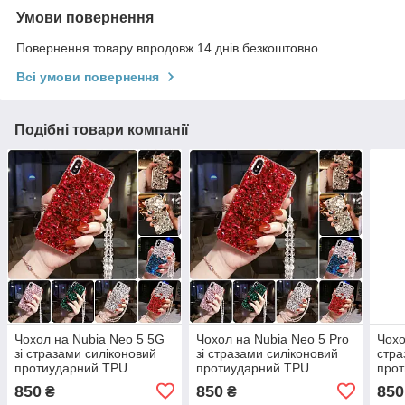
Умови повернення
Повернення товару впродовж 14 днів безкоштовно
Всі умови повернення
Подібні товари компанії
Чохол на Nubia Neo 5 5G
Чохол на Nubia Neo 5 Pro
Чохо
зі стразами силіконовий
зі стразами силіконовий
стра
протиударний TPU
протиударний TPU
про
"SWAROV LUXURY"
"SWAROV LUXURY"
"SW
850
850
850
₴
₴