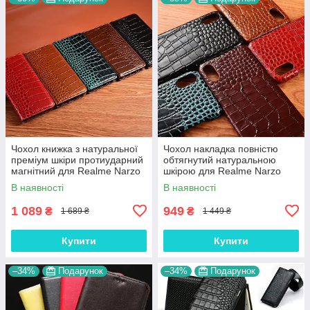
Чохол книжка з натуральної
Чохол накладка повністю
преміум шкіри протиударний
обтягнутий натуральною
магнітний для Realme Narzo
шкірою для Realme Narzo
50A "CROCODILE"
50A "SIGNATURE"
В наявності
В наявності
1 089
949
₴
₴
1 689 ₴
1 449 ₴
Купити
Купити
–34%
Подарунок
–34%
Подарунок