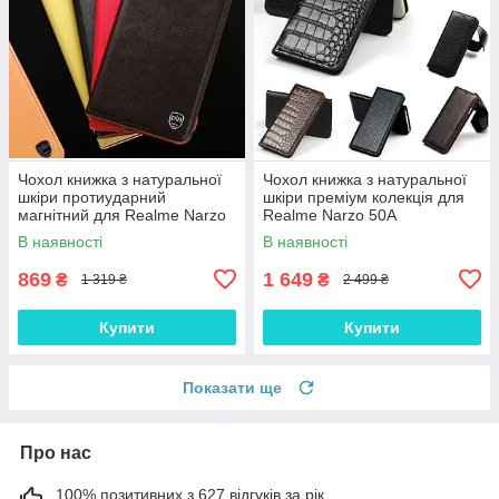
Чохол книжка з натуральної
Чохол книжка з натуральної
шкіри протиударний
шкіри преміум колекція для
магнітний для Realme Narzo
Realme Narzo 50A
50A "CLASIC"
"SIGNATURE"
В наявності
В наявності
869
1 649
₴
₴
1 319 ₴
2 499 ₴
Купити
Купити
Показати ще
Про нас
100% позитивних з 627 відгуків за рік