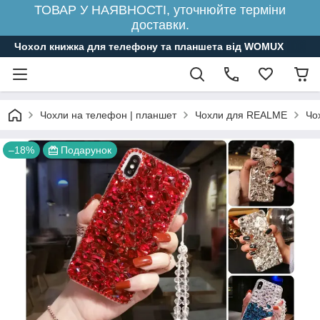
ТОВАР У НАЯВНОСТІ, уточнюйте терміни
доставки.
Чохол книжка для телефону та планшета від WOMUX
Чохли на телефон | планшет
Чохли для REALME
Чо
–18%
Подарунок