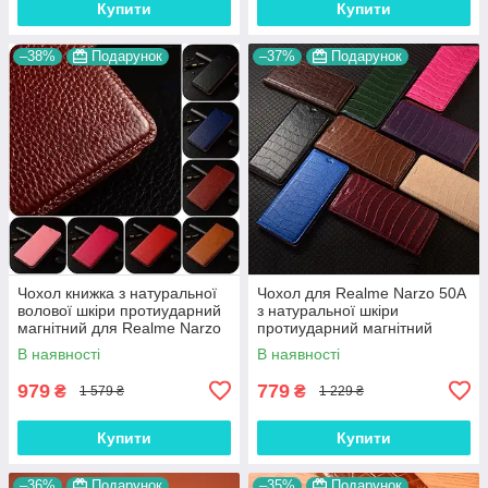
Купити
Купити
–38%
Подарунок
–37%
Подарунок
Чохол книжка з натуральної
Чохол для Realme Narzo 50A
волової шкіри протиударний
з натуральної шкіри
магнітний для Realme Narzo
протиударний магнітний
50A "BULL"
книжка з підставкою "LUXOR"
В наявності
В наявності
979
779
₴
₴
1 579 ₴
1 229 ₴
Купити
Купити
–36%
Подарунок
–35%
Подарунок