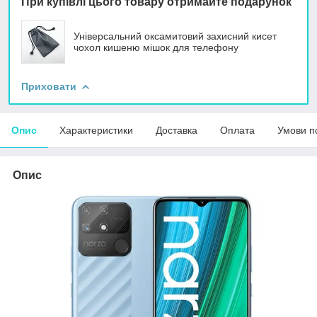
При купівлі цього товару отримайте подарунок
Універсальний оксамитовий захисний кисет
чохол кишеню мішок для телефону
Приховати
Опис
Характеристики
Доставка
Оплата
Умови п
Опис