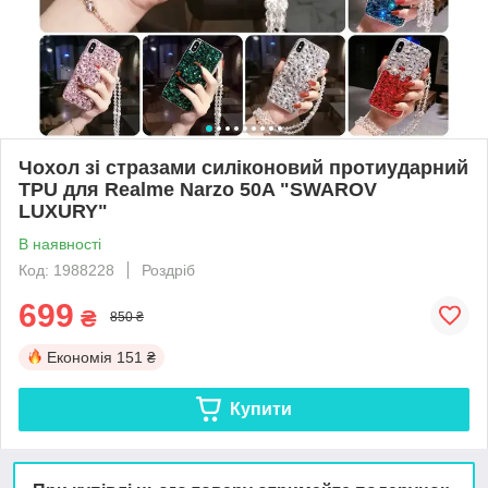
Чохол зі стразами силіконовий протиударний
TPU для Realme Narzo 50A "SWAROV
LUXURY"
В наявності
Код: 1988228
Роздріб
699
₴
850 ₴
Економія
151 ₴
Купити