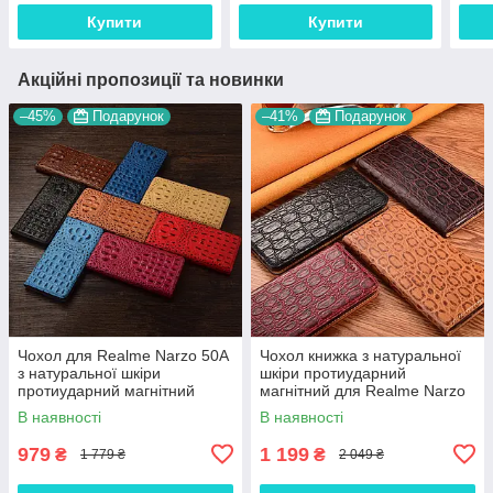
Купити
Купити
Акційні пропозиції та новинки
–45%
Подарунок
–41%
Подарунок
Чохол для Realme Narzo 50A
Чохол книжка з натуральної
з натуральної шкіри
шкіри протиударний
протиударний магнітний
магнітний для Realme Narzo
книжка з підставкою
50A "JACOSA"
В наявності
В наявності
"CROCOHEAD"
979
1 199
₴
₴
1 779 ₴
2 049 ₴