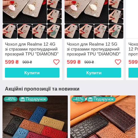
Чохол для Realme 12 4G
Чохол для Realme 12 5G
Чохо
зі стразами протиударний
зі стразами протиударний
12 P
прозорий TPU "DIAMOND"
прозорий TPU "DIAMOND"
прот
TPU
599
599
599
₴
₴
909 ₴
909 ₴
Купити
Купити
Акційні пропозиції та новинки
–45%
Подарунок
–41%
Подарунок