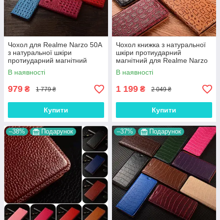
Чохол для Realme Narzo 50A
Чохол книжка з натуральної
з натуральної шкіри
шкіри протиударний
протиударний магнітний
магнітний для Realme Narzo
книжка з підставкою
50A "JACOSA"
В наявності
В наявності
"CROCOHEAD"
979
1 199
₴
₴
1 779 ₴
2 049 ₴
Купити
Купити
–38%
Подарунок
–37%
Подарунок