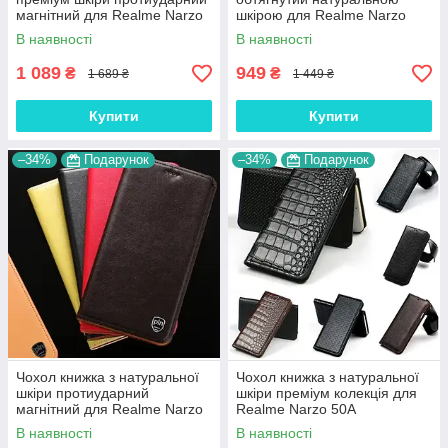
магнітний для Realme Narzo
шкірою для Realme Narzo
50A "CROCODILE"
50A "SIGNATURE"
В наявності
В наявності
1 089
949
₴
₴
1 689 ₴
1 449 ₴
Купити
Купити
–34%
Подарунок
–34%
Подарунок
Чохол книжка з натуральної
Чохол книжка з натуральної
шкіри протиударний
шкіри преміум колекція для
магнітний для Realme Narzo
Realme Narzo 50A
50A "CLASIC"
"SIGNATURE"
В наявності
В наявності