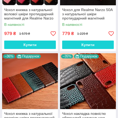
Чохол книжка з натуральної
Чохол для Realme Narzo 50A
волової шкіри протиударний
з натуральної шкіри
магнітний для Realme Narzo
протиударний магнітний
50A "BULL"
книжка з підставкою "LUXOR"
В наявності
В наявності
979
779
₴
₴
1 579 ₴
1 229 ₴
Купити
Купити
–36%
Подарунок
–35%
Подарунок
Чохол книжка з натуральної
Чохол накладка повністю
преміум шкіри протиударний
обтягнутий натуральною