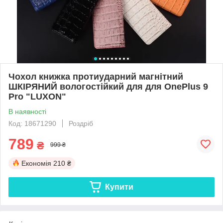
Чохол книжка протиударний магнітний
ШКІРЯНИЙ вологостійкий для для OnePlus 9
Pro "LUXON"
В наявності
Код: 18671290
Роздріб
789
₴
999 ₴
Економія
210 ₴
Купити