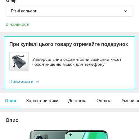
Колір
Різні кольори
В наявності
При купівлі цього товару отримайте подарунок
Універсальний оксамитовий захисний кисет
чохол кишеню мішок для телефону
Приховати
Опис
Характеристики
Доставка
Оплата
Умови п
Опис