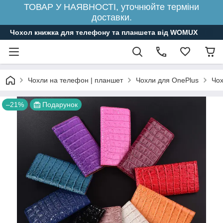
ТОВАР У НАЯВНОСТІ, уточнюйте терміни
доставки.
Чохол книжка для телефону та планшета від WOMUX
Чохли на телефон | планшет
Чохли для OnePlus
Чох
–21%
Подарунок