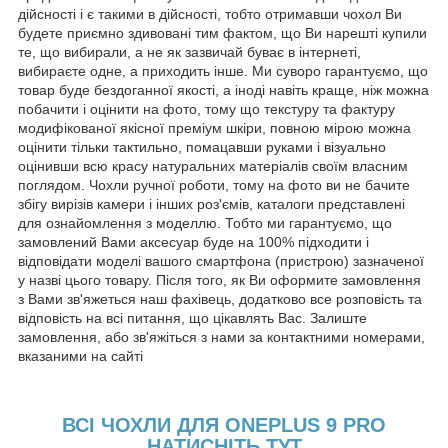
дійсності і є такими в дійсності, тобто отримавши чохол Ви
будете приємно здивовані тим фактом, що Ви нарешті купили
те, що вибирали, а не як зазвичай буває в інтернеті,
вибираєте одне, а приходить інше. Ми суворо гарантуємо, що
товар буде бездоганної якості, а іноді навіть краще, ніж можна
побачити і оцінити на фото, тому що текстуру та фактуру
модифікованої якісної преміум шкіри, повною мірою можна
оцінити тільки тактильно, помацавши руками і візуально
оцінивши всю красу натуральних матеріалів своїм власним
поглядом. Чохли ручної роботи, тому на фото ви не бачите
збігу вирізів камери і інших роз'ємів, каталоги представлені
для ознайомлення з моделлю. Тобто ми гарантуємо, що
замовлений Вами аксесуар буде на 100% підходити і
відповідати моделі вашого смартфона (пристрою) зазначеної
у назві цього товару. Після того, як Ви оформите замовлення
з Вами зв'яжеться наш фахівець, додатково все розповість та
відповість на всі питання, що цікавлять Вас. Залиште
замовлення, або зв'яжіться з нами за контактними номерами,
вказаними на сайті
ВСІ ЧОХЛИ ДЛЯ ONEPLUS 9 PRO
НАТИСНІТЬ ТУТ