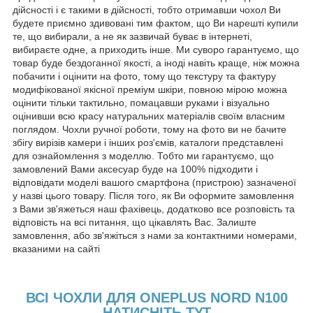
дійсності і є такими в дійсності, тобто отримавши чохол Ви
будете приємно здивовані тим фактом, що Ви нарешті купили
те, що вибирали, а не як зазвичай буває в інтернеті,
вибираєте одне, а приходить інше. Ми суворо гарантуємо, що
товар буде бездоганної якості, а іноді навіть краще, ніж можна
побачити і оцінити на фото, тому що текстуру та фактуру
модифікованої якісної преміум шкіри, повною мірою можна
оцінити тільки тактильно, помацавши руками і візуально
оцінивши всю красу натуральних матеріалів своїм власним
поглядом. Чохли ручної роботи, тому на фото ви не бачите
збігу вирізів камери і інших роз'ємів, каталоги представлені
для ознайомлення з моделлю. Тобто ми гарантуємо, що
замовлений Вами аксесуар буде на 100% підходити і
відповідати моделі вашого смартфона (пристрою) зазначеної
у назві цього товару. Після того, як Ви оформите замовлення
з Вами зв'яжеться наш фахівець, додатково все розповість та
відповість на всі питання, що цікавлять Вас. Залиште
замовлення, або зв'яжіться з нами за контактними номерами,
вказаними на сайті
ВСІ ЧОХЛИ ДЛЯ ONEPLUS NORD N100
НАТИСНІТЬ ТУТ