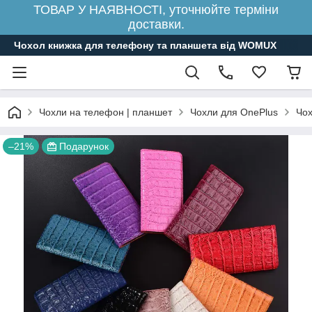
ТОВАР У НАЯВНОСТІ, уточнюйте терміни
доставки.
Чохол книжка для телефону та планшета від WOMUX
Чохли на телефон | планшет
Чохли для OnePlus
Чох
–21%
Подарунок