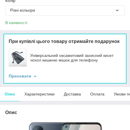
Колір
Різні кольори
В наявності
При купівлі цього товару отримайте подарунок
Універсальний оксамитовий захисний кисет
чохол кишеню мішок для телефону
Приховати
Опис
Характеристики
Доставка
Оплата
Умови п
Опис