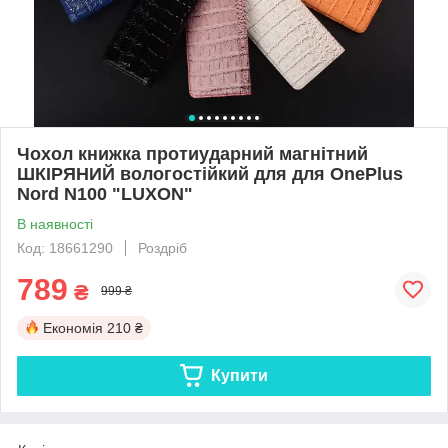
Чохол книжка протиударний магнітний
ШКІРЯНИЙ вологостійкий для для OnePlus
Nord N100 "LUXON"
В наявності
Код: 18661290
Роздріб
789
₴
999 ₴
Економія
210 ₴
Купити