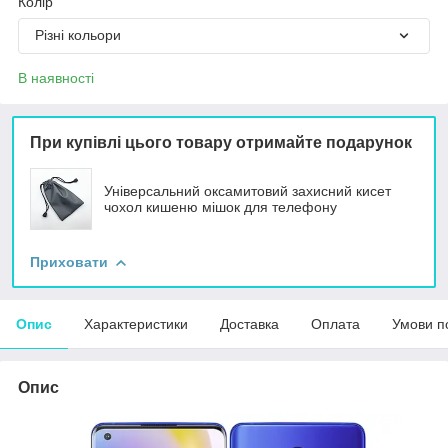
Колір
Різні кольори
В наявності
При купівлі цього товару отримайте подарунок
Універсальний оксамитовий захисний кисет
чохол кишеню мішок для телефону
Приховати
Опис
Характеристики
Доставка
Оплата
Умови п
Опис