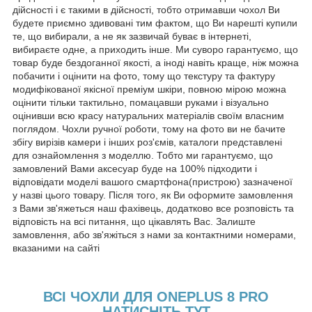
дійсності і є такими в дійсності, тобто отримавши чохол Ви
будете приємно здивовані тим фактом, що Ви нарешті купили
те, що вибирали, а не як зазвичай буває в інтернеті,
вибираєте одне, а приходить інше. Ми суворо гарантуємо, що
товар буде бездоганної якості, а іноді навіть краще, ніж можна
побачити і оцінити на фото, тому що текстуру та фактуру
модифікованої якісної преміум шкіри, повною мірою можна
оцінити тільки тактильно, помацавши руками і візуально
оцінивши всю красу натуральних матеріалів своїм власним
поглядом. Чохли ручної роботи, тому на фото ви не бачите
збігу вирізів камери і інших роз'ємів, каталоги представлені
для ознайомлення з моделлю. Тобто ми гарантуємо, що
замовлений Вами аксесуар буде на 100% підходити і
відповідати моделі вашого смартфона(пристрою) зазначеної
у назві цього товару. Після того, як Ви оформите замовлення
з Вами зв'яжеться наш фахівець, додатково все розповість та
відповість на всі питання, що цікавлять Вас. Залиште
замовлення, або зв'яжіться з нами за контактними номерами,
вказаними на сайті
ВСІ ЧОХЛИ ДЛЯ ONEPLUS 8 PRO
НАТИСНІТЬ ТУТ