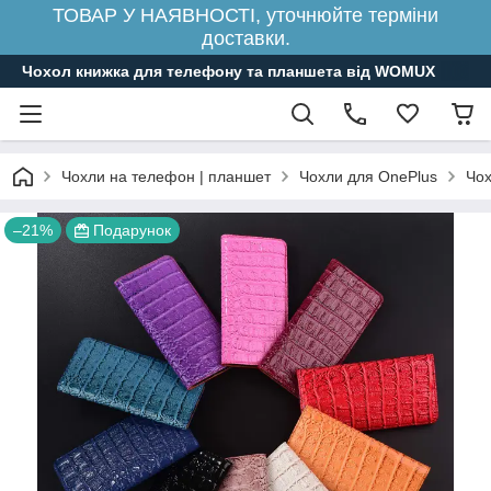
ТОВАР У НАЯВНОСТІ, уточнюйте терміни
доставки.
Чохол книжка для телефону та планшета від WOMUX
Чохли на телефон | планшет
Чохли для OnePlus
Чох
–21%
Подарунок