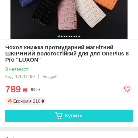
Чохол книжка протиударний магнітний
ШКІРЯНИЙ вологостійкий для для OnePlus 8
Pro "LUXON"
В наявності
Код: 17031290
Роздріб
789
₴
999 ₴
Економія
210 ₴
Купити