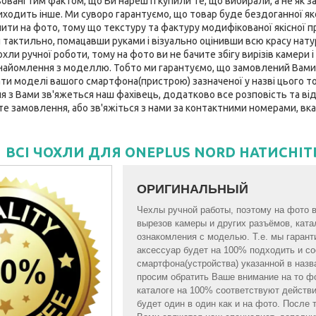
вані тим фактом, що Ви нарешті купили те, що вибирали, а не як за
ходить інше. Ми суворо гарантуємо, що товар буде бездоганної якост
нити на фото, тому що текстуру та фактуру модифікованої якісної 
 тактильно, помацавши руками і візуально оцінивши всю красу нату
ли ручної роботи, тому на фото ви не бачите збігу вирізів камери і 
найомлення з моделлю. Тобто ми гарантуємо, що замовлений Вами
ати моделі вашого смартфона(пристрою) зазначеної у назві цього тов
з Вами зв'яжеться наш фахівець, додатково все розповість та відп
те замовлення, або зв'яжіться з нами за контактними номерами, вка
ВСІ ЧОХЛИ ДЛЯ ONEPLUS NORD НАТИСНІТ
ОРИГИНАЛЬНЫЙ
Чехлы ручной работы, поэтому на фото 
вырезов камеры и других разъёмов, кат
ознакомления с моделью. Т.е. мы гарант
аксессуар будет на 100% подходить и с
смартфона(устройства) указанной в назва
просим обратить Ваше внимание на то ф
каталоге на 100% соответствуют действ
будет один в один как и на фото. После 