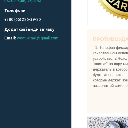
08200, Київ, Україна
+380 (66) 286-39-80
womuxmail@gmail.com
ПРОТИВОУД
1. Телефон фиксир
качественном основ
устройство. 2.Чехо
"книжки" на пару м
держатель в которо
будет дополнительн
которые держат "кн
позволят ей самопр