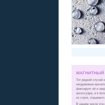
МАГНИТНЫЙ
Тот редкий случай 
неодимовые магниты
фиксирует её и зак
аксессуара, и в бо
из строя, отрывает
В нашем чехле эта 