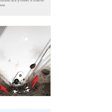
ельно все уточнит и ответит
али.