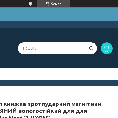
Кошик
л книжка протиударний магнітний
ЯНИЙ вологостійкий для для
lus Nord "LUXON"