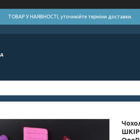
ТОВАР У НАЯВНОСТІ, уточнюйте терміни доставки.
ід
Чохо
ШКІР
OneP