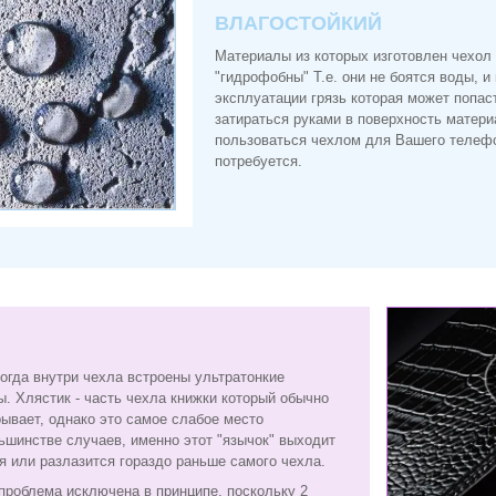
ВЛАГОСТОЙКИЙ
Материалы из которых изготовлен чехол
"гидрофобны" Т.е. они не боятся воды, и
эксплуатации грязь которая может попас
затираться руками в поверхность матери
пользоваться чехлом для Вашего телефо
потребуется.
когда внутри чехла встроены ультратонкие
. Хлястик - часть чехла книжки который обычно
рывает, однако это самое слабое место
льшинстве случаев, именно этот "язычок" выходит
ся или разлазится гораздо раньше самого чехла.
проблема исключена в принципе, поскольку 2