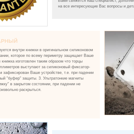
Вами свяжется наш специалист, дополнит
на все интересующие Вас вопросы и дет
АРНЫЙ
уется внутри книжки в оригинальном силиконовом
ании, которое по всему периметру защищает Ваше
л книжка изготовлен таким образом что торцы
иллиметров выступают за силиконовый фиксатор-
м зафиксирован Ваше устройстве, т.е. при падении
ый "буфер" защиты. 3. Ультратонкие магниты
ижку" в закрытом состоянии, при падении не
оизвольно раскрыться.