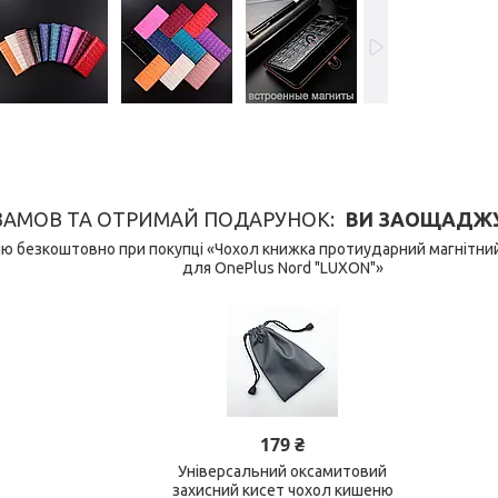
ЗАМОВ ТА ОТРИМАЙ ПОДАРУНОК
ВИ ЗАОЩАДЖУЄ
ю безкоштовно при покупці «Чохол книжка протиударний магнітни
для OnePlus Nord "LUXON"»
179 ₴
Універсальний оксамитовий
захисний кисет чохол кишеню