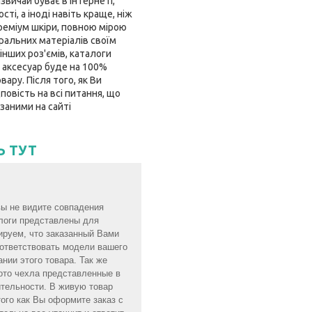
звичай буває в інтернеті,
і, а іноді навіть краще, ніж
преміум шкіри, повною мірою
ральних матеріалів своїм
інших роз'ємів, каталоги
 аксесуар буде на 100%
ару. Після того, як Ви
овість на всі питання, що
заними на сайті
Ь ТУТ
вы не видите совпадения
алоги представлены для
ируем, что заказанный Вами
оответствовать модели вашего
нии этого товара. Так же
ото чехла представленные в
ительности. В живую товар
того как Вы оформите заказ с