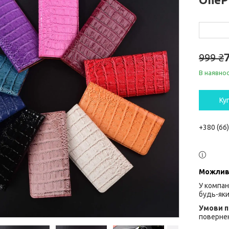
999 ₴
В наявнос
Ку
+380 (66
У компан
будь-яки
повернен