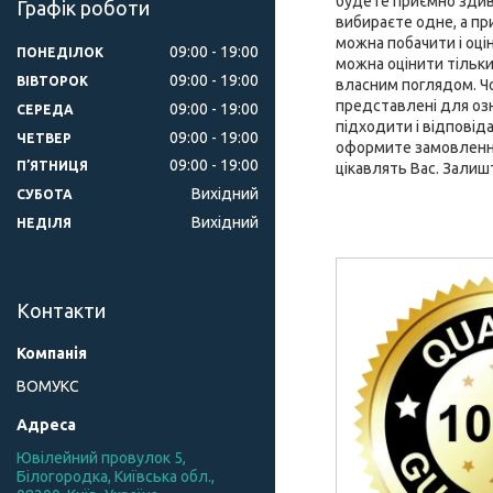
будете приємно здиво
Графік роботи
вибираєте одне, а при
можна побачити і оці
09:00
19:00
ПОНЕДІЛОК
можна оцінити тільки
09:00
19:00
ВІВТОРОК
власним поглядом. Чох
представлені для оз
09:00
19:00
СЕРЕДА
підходити і відповід
09:00
19:00
ЧЕТВЕР
оформите замовлення 
09:00
19:00
ПʼЯТНИЦЯ
цікавлять Вас. Залиш
Вихідний
СУБОТА
Вихідний
НЕДІЛЯ
Контакти
ВОМУКС
Ювілейний провулок 5,
Білогородка, Київська обл.,