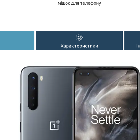
мішок для телефону
Характеристики
І