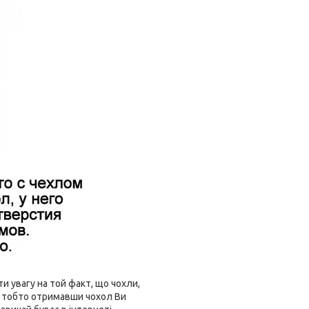
 увагу на той факт, що чохли,
і, тобто отримавши чохол Ви