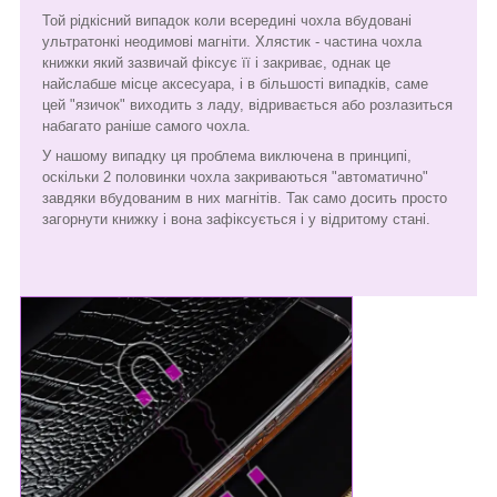
Той рідкісний випадок коли всередині чохла вбудовані
ультратонкі неодимові магніти. Хлястик - частина чохла
книжки який зазвичай фіксує її і закриває, однак це
найслабше місце аксесуара, і в більшості випадків, саме
цей "язичок" виходить з ладу, відривається або розлазиться
набагато раніше самого чохла.
У нашому випадку ця проблема виключена в принципі,
оскільки 2 половинки чохла закриваються "автоматично"
завдяки вбудованим в них магнітів. Так само досить просто
загорнути книжку і вона зафіксується і у відритому стані.