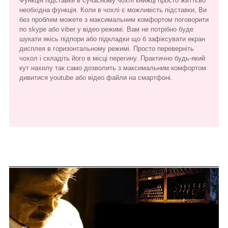
Функція підставки в сучасному чохлі книжці просто життєво
необхідна функція. Коли в чохлі є можливість підставки, Ви
без проблем можете з максимальним комфортом поговорити
по skype або viber у відео режимі. Вам не потрібно буде
шукати якісь підпори або підкладки що б зафіксувати екран
дисплея в горизонтальному режимі. Просто переверніть
чохол і складіть його в місці перегину. Практично будь-який
кут нахилу так само дозволить з максимальним комфортом
дивитися youtube або відео файли на смартфоні.