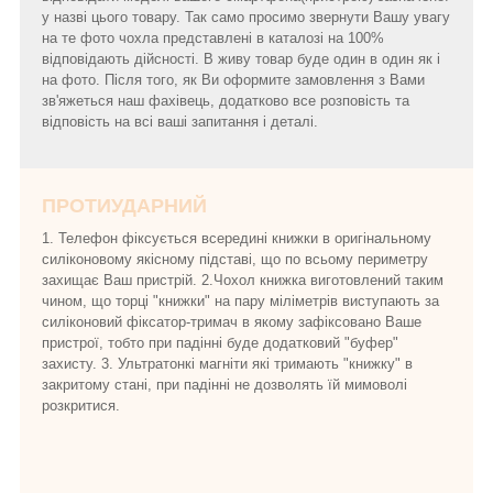
у назві цього товару. Так само просимо звернути Вашу увагу
на те фото чохла представлені в каталозі на 100%
відповідають дійсності. В живу товар буде один в один як і
на фото. Після того, як Ви оформите замовлення з Вами
зв'яжеться наш фахівець, додатково все розповість та
відповість на всі ваші запитання і деталі.
ПРОТИУДАРНИЙ
1. Телефон фіксується всередині книжки в оригінальному
силіконовому якісному підставі, що по всьому периметру
захищає Ваш пристрій. 2.Чохол книжка виготовлений таким
чином, що торці "книжки" на пару міліметрів виступають за
силіконовий фіксатор-тримач в якому зафіксовано Ваше
пристрої, тобто при падінні буде додатковий "буфер"
захисту. 3. Ультратонкі магніти які тримають "книжку" в
закритому стані, при падінні не дозволять їй мимоволі
розкритися.