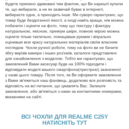
будете приємно здивовані тим фактом, що Ви нарешті купили
те, що вибирали, а не як зазвичай буває в інтернеті,
вибираєте одне, а приходить інше. Ми суворо гарантуємо, що
товар буде бездоганної якості, а іноді навіть краще, ніж можна
побачити і оцінити на фото, тому що текстуру і фактуру
натуральною, якісною, преміум шкіри, повною мірою можна
оцінити тільки тактильно, помацавши руками і візуально
оцінивши всю красу натуральних матеріалів своїм власним
поглядом. Чохли ручної роботи, тому на фото ви не бачите
збігу вирізів камери і інших роз'ємів, каталоги представлені
для ознайомлення з моделлю. Тобто ми гарантуємо, що
замовлений Вами аксесуар буде на 100% підходити і
відповідати моделі вашого смартфона(пристрою) зазначеної
у назві цього товару. Після того, як Ви оформите замовлення
з Вами зв'яжеться наш фахівець, додатково все розповість та
відповість на всі питання, що цікавлять Вас. Залиште
замовлення, або зв'яжіться з нами за контактними номерами,
вказаними на сайті.
ВСІ ЧОХЛИ ДЛЯ REALME C25Y
НАТИСНІТЬ ТУТ