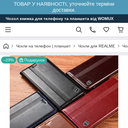
ТОВАР У НАЯВНОСТІ, уточнюйте терміни
доставки.
Чохол книжка для телефону та планшета від WOMUX
Чохли на телефон | планшет
Чохли для REALME
Чо
–29%
Подарунок