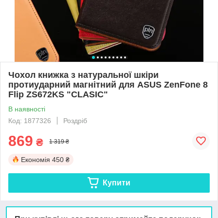
Чохол книжка з натуральної шкіри
протиударний магнітний для ASUS ZenFone 8
Flip ZS672KS "CLASIC"
В наявності
Код: 1877326
Роздріб
869
₴
1 319 ₴
Економія
450 ₴
Купити