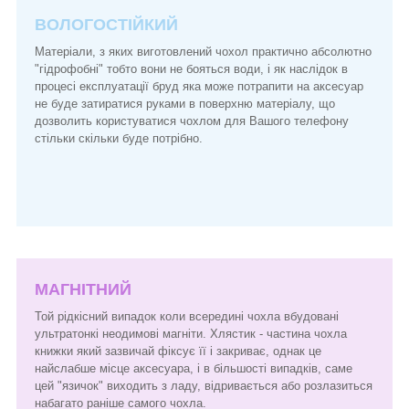
ВОЛОГОСТІЙКИЙ
Матеріали, з яких виготовлений чохол практично абсолютно
"гідрофобні" тобто вони не бояться води, і як наслідок в
процесі експлуатації бруд яка може потрапити на аксесуар
не буде затиратися руками в поверхню матеріалу, що
дозволить користуватися чохлом для Вашого телефону
стільки скільки буде потрібно.
МАГНІТНИЙ
Той рідкісний випадок коли всередині чохла вбудовані
ультратонкі неодимові магніти. Хлястик - частина чохла
книжки який зазвичай фіксує її і закриває, однак це
найслабше місце аксесуара, і в більшості випадків, саме
цей "язичок" виходить з ладу, відривається або розлазиться
набагато раніше самого чохла.