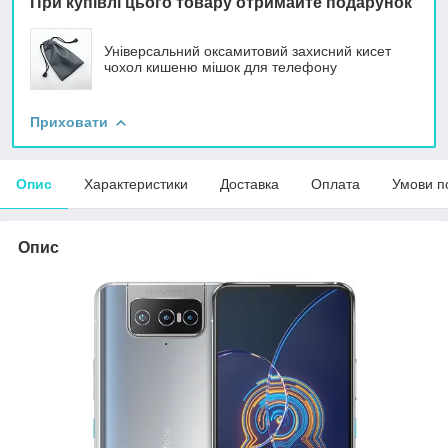
При купівлі цього товару отримайте подарунок
Універсальний оксамитовий захисний кисет
чохол кишеню мішок для телефону
Приховати
Опис
Характеристики
Доставка
Оплата
Умови п
Опис