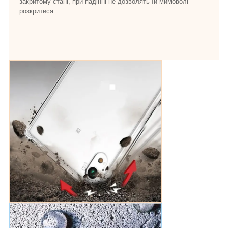
закритому стані, при падінні не дозволять їй мимоволі
розкритися.