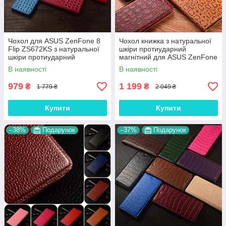
Чохол для ASUS ZenFone 8
Чохол книжка з натуральної
Flip ZS672KS з натуральної
шкіри протиударний
шкіри протиударний
магнітний для ASUS ZenFone
магнітний книжка
8 Flip ZS672KS "JACOSA"
В наявності
В наявності
"CROCOHEAD"
979
1 199
₴
₴
1 779 ₴
2 049 ₴
Купити
Купити
–38%
Подарунок
–37%
Подарунок