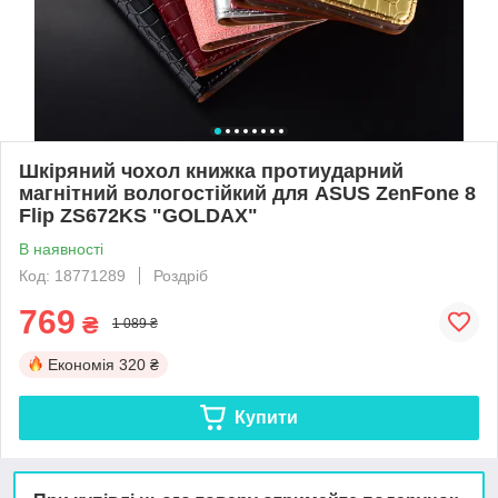
Шкіряний чохол книжка протиударний
магнітний вологостійкий для ASUS ZenFone 8
Flip ZS672KS "GOLDAX"
В наявності
Код: 18771289
Роздріб
769
₴
1 089 ₴
Економія
320 ₴
Купити