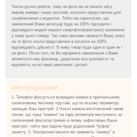
Чохли ручної роботи, тому на фото ви не бачите збігу
вирізів камери і інших роз'ємів, каталоги представлені для
ознайомлення з моделлю. Тобто ми гарантуємо, що
замовлений Вами аксесуар буде на 100% підходити і
відповідати моделі вашого смартфона(пристрою) зазначеної
у назві цього товару. Так само просимо звернути Вашу увагу
на те фото чохла представлені в каталозі на 100%
відповідають дійсності. В живу товар буде один в один як і
на фото. Після того, як Ви оформите замовлення з Вами
зв'яжеться наш фахівець, додатково все розповість та
відповість на всі ваші запитання і деталі.
ПРОТИУДАРНИЙ
1. Телефон фіксується всередині книжки в оригінальному
силіконовому якісному підставі, що по всьому периметру
захищає Ваш пристрій. 2.Чохол книжка виготовлений таким
чином, що торці "книжки" на пару міліметрів виступають за
силіконовий фіксатор-тримач в якому зафіксовано Ваше
пристрої, тобто при падінні буде додатковий "буфер"
захисту. 3. Ультратонкі магніти які тримають "книжку" в