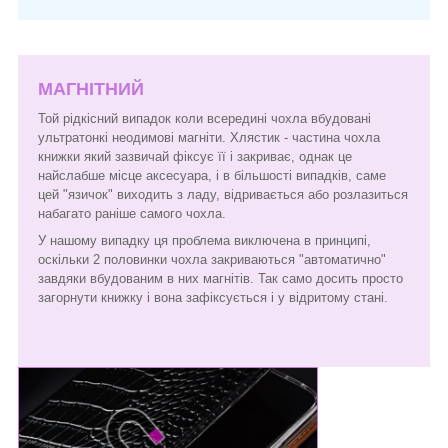
МАГНІТНИЙ
Той рідкісний випадок коли всередині чохла вбудовані
ультратонкі неодимові магніти. Хлястик - частина чохла
книжки який зазвичай фіксує її і закриває, однак це
найслабше місце аксесуара, і в більшості випадків, саме
цей "язичок" виходить з ладу, відривається або розлазиться
набагато раніше самого чохла.
У нашому випадку ця проблема виключена в принципі,
оскільки 2 половинки чохла закриваються "автоматично"
завдяки вбудованим в них магнітів. Так само досить просто
загорнути книжку і вона зафіксується і у відритому стані.