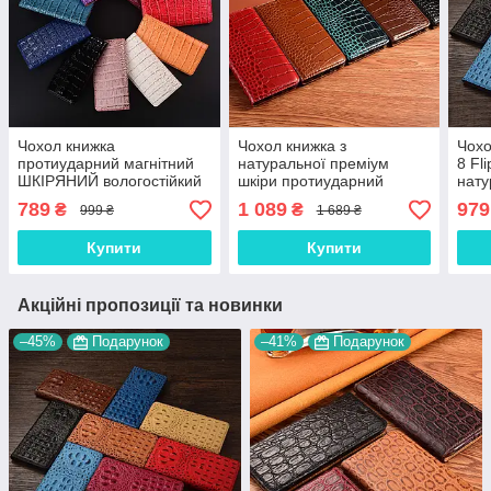
Чохол книжка
Чохол книжка з
Чох
протиударний магнітний
натуральної преміум
8 Fl
ШКІРЯНИЙ вологостійкий
шкіри протиударний
нату
для для ASUS ZenFone 8
магнітний для ASUS
прот
789
1 089
979
₴
₴
999 ₴
1 689 ₴
Flip ZS672KS "LUXON"
ZenFone 8 Flip ZS672KS
кни
"CROCODILE"
Купити
Купити
Акційні пропозиції та новинки
–45%
Подарунок
–41%
Подарунок