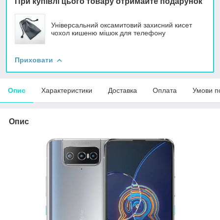
При купівлі цього товару отримайте подарунок
Універсальний оксамитовий захисний кисет
чохол кишеню мішок для телефону
Приховати
Опис
Характеристики
Доставка
Оплата
Умови п
Опис