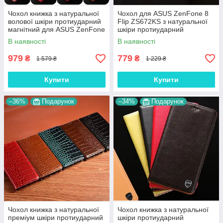
Чохол книжка з натуральної
Чохол для ASUS ZenFone 8
волової шкіри протиударний
Flip ZS672KS з натуральної
магнітний для ASUS ZenFone
шкіри протиударний
8 Flip ZS672KS "BULL"
магнітний книжка "LUXOR"
В наявності
В наявності
979
779
₴
₴
1 579 ₴
1 229 ₴
Купити
Купити
–36%
Подарунок
–34%
Подарунок
Чохол книжка з натуральної
Чохол книжка з натуральної
преміум шкіри протиударний
шкіри протиударний