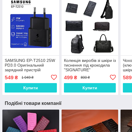
SAMSUNG EP-T2510 25W
Колекція виробів зі шкіри із
Чохо
PD3.0 Оригінальний
тиснення під крокодила
(клю
зарядний пристрій
"SIGNATURE"
шкір
(зарядка зарядне)
549
499
589
₴
₴
1 049 ₴
800 ₴
Купити
Купити
Подібні товари компанії