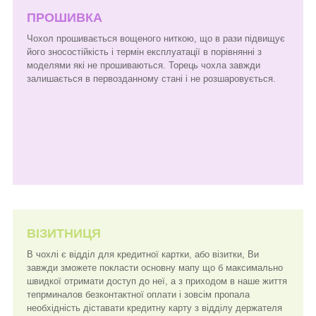
ПРОШИВКА
Чохол прошивається вощеного ниткою, що в рази підвищує
його зносостійкість і термін експлуатації в порівнянні з
моделями які не прошиваються. Торець чохла завжди
залишається в первозданному стані і не розшаровується.
ВІЗИТНИЦЯ
В чохлі є відділ для кредитної картки, або візитки, Ви
завжди зможете покласти основну мапу що б максимально
швидкої отримати доступ до неї, а з приходом в наше життя
тепрминалов безконтактної оплати і зовсім пропала
необхідність діставати кредитну карту з відділу держателя