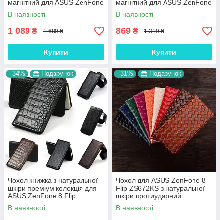
магнітний для ASUS ZenFone
магнітний для ASUS ZenFone
8 Flip ZS672KS "CROCODILE"
8 Flip ZS672KS "CLASIC"
В наявності
В наявності
1 089
869
₴
₴
1 689 ₴
1 319 ₴
Купити
Купити
–34%
Подарунок
–31%
Подарунок
Чохол книжка з натуральної
Чохол для ASUS ZenFone 8
шкіри преміум колекція для
Flip ZS672KS з натуральної
ASUS ZenFone 8 Flip
шкіри протиударний
ZS672KS "SIGNATURE"
магнітний книжка "VENETTA"
В наявності
В наявності