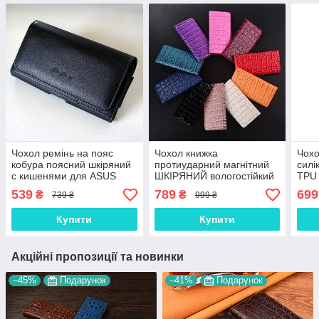
Чохол ремінь на пояс
Чохол книжка
Чохо
кобура поясний шкіряний
протиударний магнітний
силі
c кишенями для ASUS
ШКІРЯНИЙ вологостійкий
TPU
ZenFone 8 Flip ZS672KS
для для ASUS ZenFone 8
Fli
539
789
699
₴
₴
739 ₴
999 ₴
"RAMOS"
Flip ZS672KS "LUXON"
LUX
Купити
Купити
Акційні пропозиції та новинки
–45%
Подарунок
–41%
Подарунок