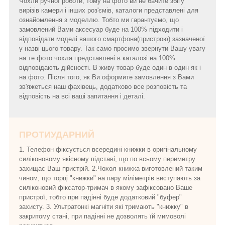
Чохли ручної роботи, тому на фото ви не бачите збігу
вирізів камери і інших роз'ємів, каталоги представлені для
ознайомлення з моделлю. Тобто ми гарантуємо, що
замовлений Вами аксесуар буде на 100% підходити і
відповідати моделі вашого смартфона(пристрою) зазначеної
у назві цього товару. Так само просимо звернути Вашу увагу
на те фото чохла представлені в каталозі на 100%
відповідають дійсності. В живу товар буде один в один як і
на фото. Після того, як Ви оформите замовлення з Вами
зв'яжеться наш фахівець, додатково все розповість та
відповість на всі ваші запитання і деталі.
ПРОТИУДАРНИЙ
1. Телефон фіксується всередині книжки в оригінальному
силіконовому якісному підставі, що по всьому периметру
захищає Ваш пристрій. 2.Чохол книжка виготовлений таким
чином, що торці "книжки" на пару міліметрів виступають за
силіконовий фіксатор-тримач в якому зафіксовано Ваше
пристрої, тобто при падінні буде додатковий "буфер"
захисту. 3. Ультратонкі магніти які тримають "книжку" в
закритому стані, при падінні не дозволять їй мимоволі