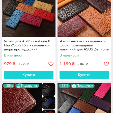
Чохол для ASUS ZenFone 8
Чохол книжка з натуральної
Flip ZS672KS з натуральної
шкіри протиударний
шкіри протиударний
магнітний для ASUS ZenFone
магнітний книжка
8 Flip ZS672KS "JACOSA"
В наявності
В наявності
"CROCOHEAD"
979
1 199
₴
₴
1 779 ₴
2 049 ₴
Купити
Купити
–38%
Подарунок
–37%
Подарунок