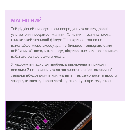
МАГНІТНИЙ
Той рідкісний випадок коли всередині чохла вбудовані
ультратонкі неодимові магніти. Хлястик - частина чохла
книжки який зазвичай фіксує її і закриває, однак це
найслабше місце аксесуара, і в більшості випадків, саме
цей "язичок" виходить з ладу, відривається або розлазиться
набагато раніше самого чохла.
У нашому випадку ця проблема виключена в принципі,
оскільки 2 половинки чохла закриваються "автоматично"
завдяки вбудованим в них магнітів. Так само досить просто
загорнути книжку і вона зафіксується і у відритому стані.