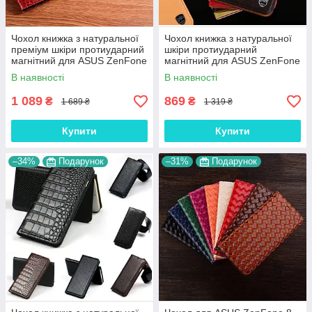
Чохол книжка з натуральної
Чохол книжка з натуральної
преміум шкіри протиударний
шкіри протиударний
магнітний для ASUS ZenFone
магнітний для ASUS ZenFone
8 Flip ZS672KS "CROCODILE"
8 Flip ZS672KS "CLASIC"
В наявності
В наявності
1 089
869
₴
₴
1 689 ₴
1 319 ₴
Купити
Купити
–34%
Подарунок
–31%
Подарунок