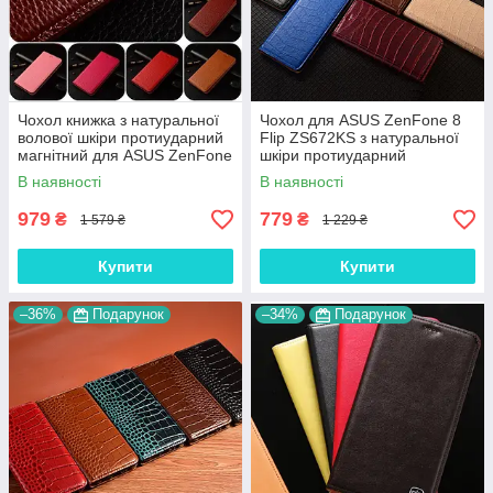
Чохол книжка з натуральної
Чохол для ASUS ZenFone 8
волової шкіри протиударний
Flip ZS672KS з натуральної
магнітний для ASUS ZenFone
шкіри протиударний
8 Flip ZS672KS "BULL"
магнітний книжка "LUXOR"
В наявності
В наявності
979
779
₴
₴
1 579 ₴
1 229 ₴
Купити
Купити
–36%
Подарунок
–34%
Подарунок