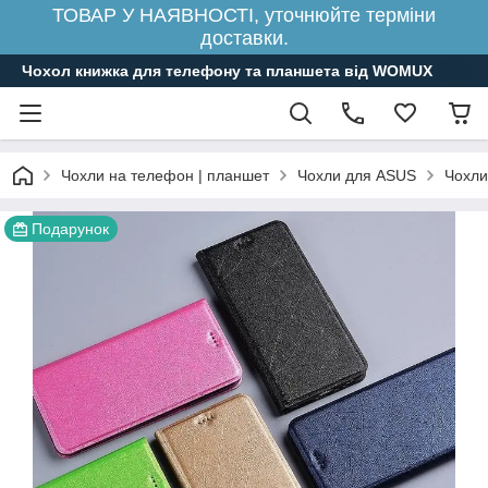
ТОВАР У НАЯВНОСТІ, уточнюйте терміни
доставки.
Чохол книжка для телефону та планшета від WOMUX
Чохли на телефон | планшет
Чохли для ASUS
Чохли
Подарунок