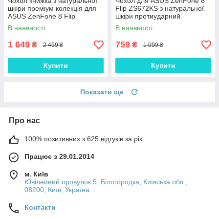
Чохол книжка з натуральної
Чохол для ASUS ZenFone 8
шкіри преміум колекція для
Flip ZS672KS з натуральної
ASUS ZenFone 8 Flip
шкіри протиударний
ZS672KS "SIGNATURE"
магнітний книжка "VENETTA"
В наявності
В наявності
1 649
759
₴
₴
2 499 ₴
1 099 ₴
Купити
Купити
Показати ще
Про нас
100% позитивних з 625 відгуків за рік
Працює з 29.01.2014
м. Київ
Ювілейний провулок 5, Білогородка, Київська обл.,
08200, Київ, Україна
Контакти