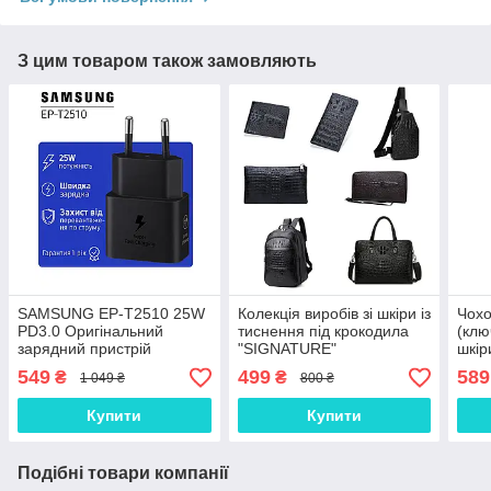
З цим товаром також замовляють
SAMSUNG EP-T2510 25W
Колекція виробів зі шкіри із
Чохо
PD3.0 Оригінальний
тиснення під крокодила
(клю
зарядний пристрій
"SIGNATURE"
шкір
(зарядка зарядне)
549
499
589
₴
₴
1 049 ₴
800 ₴
Купити
Купити
Подібні товари компанії