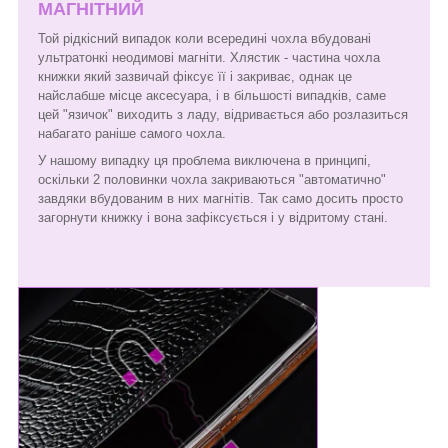
МАГНІТНИЙ
Той рідкісний випадок коли всередині чохла вбудовані
ультратонкі неодимові магніти. Хлястик - частина чохла
книжки який зазвичай фіксує її і закриває, однак це
найслабше місце аксесуара, і в більшості випадків, саме
цей "язичок" виходить з ладу, відривається або розлазиться
набагато раніше самого чохла.
У нашому випадку ця проблема виключена в принципі,
оскільки 2 половинки чохла закриваються "автоматично"
завдяки вбудованим в них магнітів. Так само досить просто
загорнути книжку і вона зафіксується і у відритому стані.