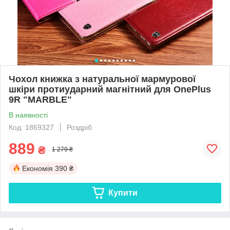
Чохол книжка з натуральної мармурової
шкіри протиударний магнітний для OnePlus
9R "MARBLE"
В наявності
Код: 1869327
Роздріб
889
₴
1 279 ₴
Економія
390 ₴
Купити