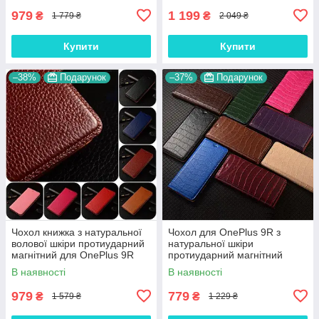
979
1 199
₴
₴
1 779 ₴
2 049 ₴
Купити
Купити
–38%
Подарунок
–37%
Подарунок
Чохол книжка з натуральної
Чохол для OnePlus 9R з
волової шкіри протиударний
натуральної шкіри
магнітний для OnePlus 9R
протиударний магнітний
"BULL"
книжка з підставкою "LUXOR"
В наявності
В наявності
979
779
₴
₴
1 579 ₴
1 229 ₴