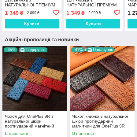
НАТУРАЛЬНОЇ ПРЕМІУМ
НАТУРАЛЬНОЇ ПРЕМІУМ
МАР
ШКІРИ із підставкою
ШКІРИ із підставкою
підс
1 349
1 349
1 2
₴
₴
2 099 ₴
2 099 ₴
протиударний магнітний
протиударний магнітний
магн
"PYTHON"
"VARAN"
Купити
Купити
Акційні пропозиції та новинки
–45%
Подарунок
–41%
Подарунок
Чохол для OnePlus 9R з
Чохол книжка з натуральної
натуральної шкіри
шкіри протиударний
протиударний магнітний
магнітний для OnePlus 9R
книжка з підставкою
"JACOSA"
В наявності
В наявності
"CROCOHEAD"