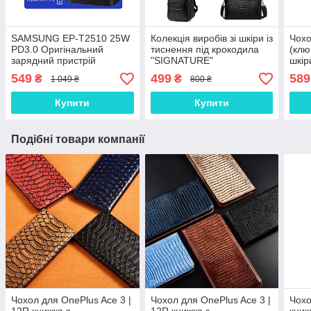
SAMSUNG EP-T2510 25W
Колекція виробів зі шкіри із
Чохо
PD3.0 Оригінальний
тиснення під крокодила
(клю
зарядний пристрій
"SIGNATURE"
шкір
(зарядка зарядне)
549
499
589
₴
₴
1 049 ₴
800 ₴
Купити
Купити
Подібні товари компанії
Чохол для OnePlus Ace 3 |
Чохол для OnePlus Ace 3 |
Чохо
12R книжка з
12R книжка з
кни