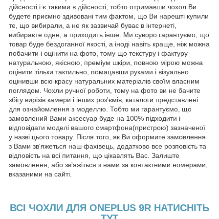
дійсності і є такими в дійсності, тобто отримавши чохол Ви
будете приємно здивовані тим фактом, що Ви нарешті купили
те, що вибирали, а не як зазвичай буває в інтернеті,
вибираєте одне, а приходить інше. Ми суворо гарантуємо, що
товар буде бездоганної якості, а іноді навіть краще, ніж можна
побачити і оцінити на фото, тому що текстуру і фактуру
натуральною, якісною, преміум шкіри, повною мірою можна
оцінити тільки тактильно, помацавши руками і візуально
оцінивши всю красу натуральних матеріалів своїм власним
поглядом. Чохли ручної роботи, тому на фото ви не бачите
збігу вирізів камери і інших роз'ємів, каталоги представлені
для ознайомлення з моделлю. Тобто ми гарантуємо, що
замовлений Вами аксесуар буде на 100% підходити і
відповідати моделі вашого смартфона(пристрою) зазначеної
у назві цього товару. Після того, як Ви оформите замовлення
з Вами зв'яжеться наш фахівець, додатково все розповість та
відповість на всі питання, що цікавлять Вас. Залиште
замовлення, або зв'яжіться з нами за контактними номерами,
вказаними на сайті.
ВСІ ЧОХЛИ ДЛЯ ONEPLUS 9R НАТИСНІТЬ
ТУТ