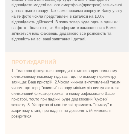
відповідати моделі вашого смартфона(пристрою) зазначеної
у назві цього товару. Так само просимо звернути Вашу увагу
на те фото чохла представлені в каталозі на 100%
відповідають дійсності. В живу товар буде один в один як і
на фото. Після того, як Ви оформите замовлення з Вами
зв'яжеться наш фахівець, додатково все розповість та
відповість на всі ваші запитання і деталі.
ПРОТИУДАРНИЙ
1. Телефон фіксується всередині книжки в оригінальному
силіконовому якісному підставі, що по всьому периметру
захищає Ваш пристрій. 2.Чохол книжка виготовлений таким
чином, що торці "книжки" на пару міліметрів виступають за
силіконовий фіксатор-тримач в якому зафіксовано Ваше
пристрої, тобто при падінні буде додатковий "буфер"
захисту. 3. Ультратонкі магніти які тримають "книжку" в
закритому стані, при падінні не дозволять їй мимоволі
розкритися.