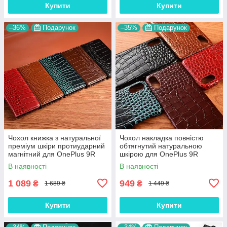
Купити
Купити
–36%
Подарунок
–35%
Подарунок
Чохол книжка з натуральної
Чохол накладка повністю
преміум шкіри протиударний
обтягнутий натуральною
магнітний для OnePlus 9R
шкірою для OnePlus 9R
"CROCODILE"
"SIGNATURE"
В наявності
В наявності
1 089
949
₴
₴
1 689 ₴
1 449 ₴
Купити
Купити