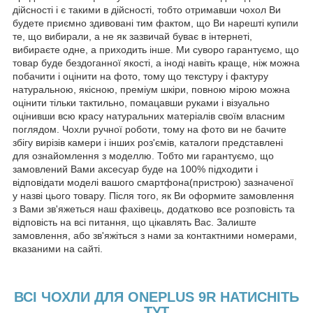
дійсності і є такими в дійсності, тобто отримавши чохол Ви
будете приємно здивовані тим фактом, що Ви нарешті купили
те, що вибирали, а не як зазвичай буває в інтернеті,
вибираєте одне, а приходить інше. Ми суворо гарантуємо, що
товар буде бездоганної якості, а іноді навіть краще, ніж можна
побачити і оцінити на фото, тому що текстуру і фактуру
натуральною, якісною, преміум шкіри, повною мірою можна
оцінити тільки тактильно, помацавши руками і візуально
оцінивши всю красу натуральних матеріалів своїм власним
поглядом. Чохли ручної роботи, тому на фото ви не бачите
збігу вирізів камери і інших роз'ємів, каталоги представлені
для ознайомлення з моделлю. Тобто ми гарантуємо, що
замовлений Вами аксесуар буде на 100% підходити і
відповідати моделі вашого смартфона(пристрою) зазначеної
у назві цього товару. Після того, як Ви оформите замовлення
з Вами зв'яжеться наш фахівець, додатково все розповість та
відповість на всі питання, що цікавлять Вас. Залиште
замовлення, або зв'яжіться з нами за контактними номерами,
вказаними на сайті.
ВСІ ЧОХЛИ ДЛЯ ONEPLUS 9R НАТИСНІТЬ
ТУТ