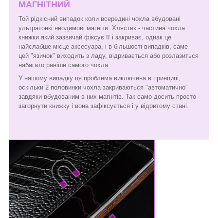
МАГНІТНИЙ
Той рідкісний випадок коли всередині чохла вбудовані
ультратонкі неодимові магніти. Хлястик - частина чохла
книжки який зазвичай фіксує її і закриває, однак це
найслабше місце аксесуара, і в більшості випадків, саме
цей "язичок" виходить з ладу, відривається або розлазиться
набагато раніше самого чохла.
У нашому випадку ця проблема виключена в принципі,
оскільки 2 половинки чохла закриваються "автоматично"
завдяки вбудованим в них магнітів. Так само досить просто
загорнути книжку і вона зафіксується і у відритому стані.