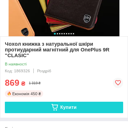
Чохол книжка з натуральної шкіри
протиударний магнітний для OnePlus 9R
"CLASIC"
В наявності
Код: 1869326
Роздріб
869
₴
1 319 ₴
Економія
450 ₴
Купити