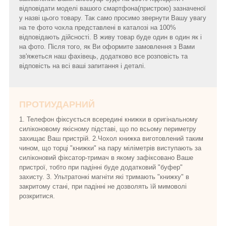
відповідати моделі вашого смартфона(пристрою) зазначеної
у назві цього товару. Так само просимо звернути Вашу увагу
на те фото чохла представлені в каталозі на 100%
відповідають дійсності. В живу товар буде один в один як і
на фото. Після того, як Ви оформите замовлення з Вами
зв'яжеться наш фахівець, додатково все розповість та
відповість на всі ваші запитання і деталі.
ПРОТИУДАРНИЙ
1. Телефон фіксується всередині книжки в оригінальному
силіконовому якісному підставі, що по всьому периметру
захищає Ваш пристрій. 2.Чохол книжка виготовлений таким
чином, що торці "книжки" на пару міліметрів виступають за
силіконовий фіксатор-тримач в якому зафіксовано Ваше
пристрої, тобто при падінні буде додатковий "буфер"
захисту. 3. Ультратонкі магніти які тримають "книжку" в
закритому стані, при падінні не дозволять їй мимоволі
розкритися.