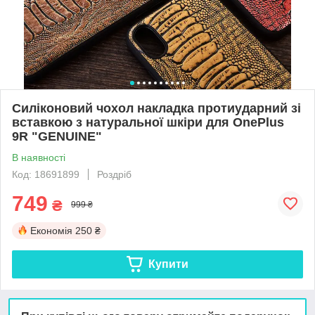
Силіконовий чохол накладка протиударний зі
вставкою з натуральної шкіри для OnePlus
9R "GENUINE"
В наявності
Код: 18691899
Роздріб
749
₴
999 ₴
Економія
250 ₴
Купити