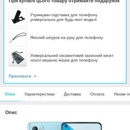
При купівлі цього товару отримайте подарунок
Утримувач підставка для телефону
універсальна для будь-якої моделі
Якісний шнурок на руку для телефону
Універсальний оксамитовий захисний кисет
чохол кишеню мішок для телефону
Приховати
Опис
Характеристики
Доставка
Оплата
Умови п
Опис