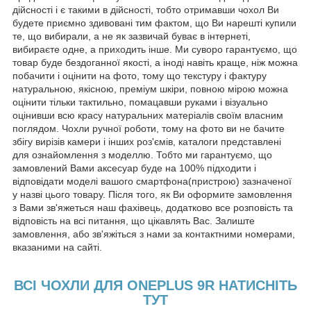
дійсності і є такими в дійсності, тобто отримавши чохол Ви
будете приємно здивовані тим фактом, що Ви нарешті купили
те, що вибирали, а не як зазвичай буває в інтернеті,
вибираєте одне, а приходить інше. Ми суворо гарантуємо, що
товар буде бездоганної якості, а іноді навіть краще, ніж можна
побачити і оцінити на фото, тому що текстуру і фактуру
натуральною, якісною, преміум шкіри, повною мірою можна
оцінити тільки тактильно, помацавши руками і візуально
оцінивши всю красу натуральних матеріалів своїм власним
поглядом. Чохли ручної роботи, тому на фото ви не бачите
збігу вирізів камери і інших роз'ємів, каталоги представлені
для ознайомлення з моделлю. Тобто ми гарантуємо, що
замовлений Вами аксесуар буде на 100% підходити і
відповідати моделі вашого смартфона(пристрою) зазначеної
у назві цього товару. Після того, як Ви оформите замовлення
з Вами зв'яжеться наш фахівець, додатково все розповість та
відповість на всі питання, що цікавлять Вас. Залиште
замовлення, або зв'яжіться з нами за контактними номерами,
вказаними на сайті.
ВСІ ЧОХЛИ ДЛЯ ONEPLUS 9R НАТИСНІТЬ
ТУТ