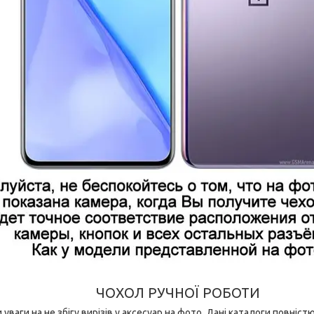
ЧОХОЛ РУЧНОЇ РОБОТИ
уваги на не збігу вирізів у аксесуар на фото. Дані каталоги повні