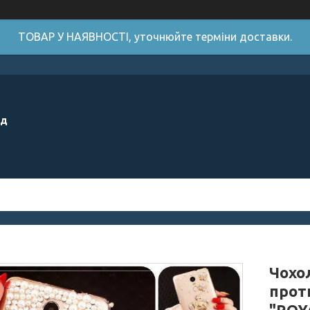
ТОВАР У НАЯВНОСТІ, уточнюйте терміни доставки.
ід
Чохол
прот
"ROY