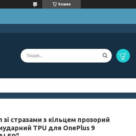
Кошик
 зі стразами з кільцем прозорий
иударний TPU для OnePlus 9
ALER"