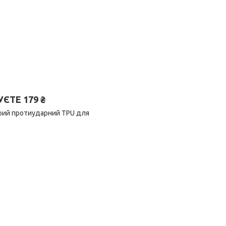
ТЕ 179 ₴
орий протиударний TPU для