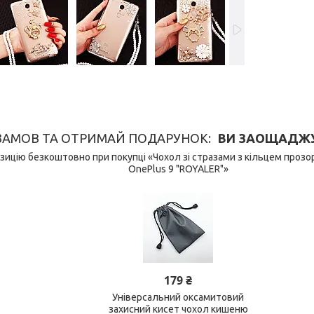
ЗАМОВ ТА ОТРИМАЙ ПОДАРУНОК
ВИ ЗАОЩАДЖУЄ
ицію безкоштовно при покупці «Чохол зі стразами з кільцем проз
OnePlus 9 "ROYALER"»
179 ₴
Універсальний оксамитовий
захисний кисет чохол кишеню