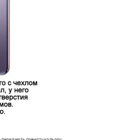
стю передають повноту кольору,