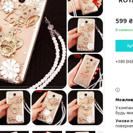
599 ₴
В наявнос
Ку
+380 (66
У компан
будь-яки
повернен