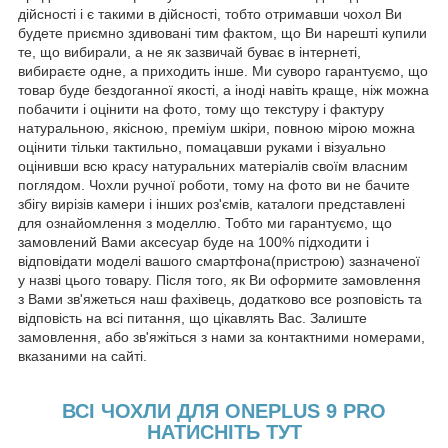
дійсності і є такими в дійсності, тобто отримавши чохол Ви
будете приємно здивовані тим фактом, що Ви нарешті купили
те, що вибирали, а не як зазвичай буває в інтернеті,
вибираєте одне, а приходить інше. Ми суворо гарантуємо, що
товар буде бездоганної якості, а іноді навіть краще, ніж можна
побачити і оцінити на фото, тому що текстуру і фактуру
натуральною, якісною, преміум шкіри, повною мірою можна
оцінити тільки тактильно, помацавши руками і візуально
оцінивши всю красу натуральних матеріалів своїм власним
поглядом. Чохли ручної роботи, тому на фото ви не бачите
збігу вирізів камери і інших роз'ємів, каталоги представлені
для ознайомлення з моделлю. Тобто ми гарантуємо, що
замовлений Вами аксесуар буде на 100% підходити і
відповідати моделі вашого смартфона(пристрою) зазначеної
у назві цього товару. Після того, як Ви оформите замовлення
з Вами зв'яжеться наш фахівець, додатково все розповість та
відповість на всі питання, що цікавлять Вас. Залиште
замовлення, або зв'яжіться з нами за контактними номерами,
вказаними на сайті.
ВСІ ЧОХЛИ ДЛЯ ONEPLUS 9 PRO
НАТИСНІТЬ ТУТ