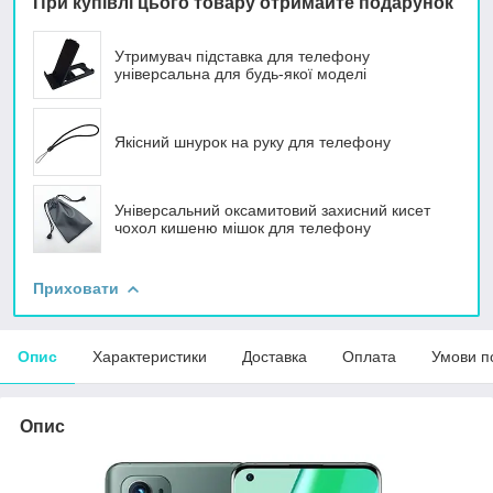
При купівлі цього товару отримайте подарунок
Утримувач підставка для телефону
універсальна для будь-якої моделі
Якісний шнурок на руку для телефону
Універсальний оксамитовий захисний кисет
чохол кишеню мішок для телефону
Приховати
Опис
Характеристики
Доставка
Оплата
Умови п
Опис