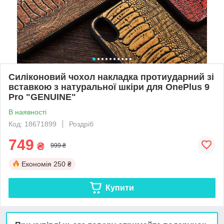
Силіконовий чохол накладка протиударний зі
вставкою з натуральної шкіри для OnePlus 9
Pro "GENUINE"
В наявності
Код: 18671899
Роздріб
749
₴
999 ₴
Економія
250 ₴
Купити