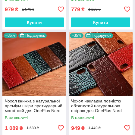
979
779
₴
₴
1 579 ₴
1 229 ₴
Купити
Купити
–36%
Подарунок
–35%
Подарунок
Чохол книжка з натуральної
Чохол накладка повністю
преміум шкіри протиударний
обтягнутий натуральною
магнітний для OnePlus Nord
шкірою для OnePlus Nord
N100 "CROCODILE"
N100 "SIGNATURE"
В наявності
В наявності
1 089
949
₴
₴
1 689 ₴
1 449 ₴