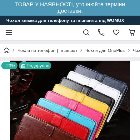
ТОВАР У НАЯВНОСТІ, уточнюйте терміни
доставки.
Чохол книжка для телефону та планшета від WOMUX
Чохли на телефон | планшет
Чохли для OnePlus
Чох
–23%
Подарунок