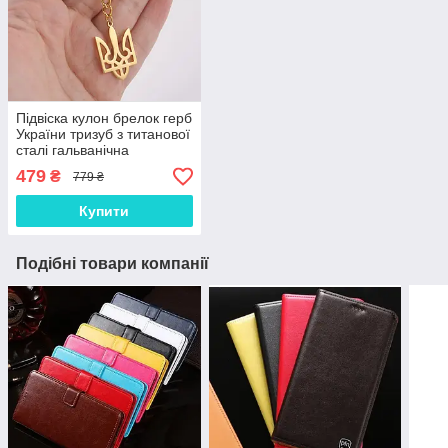
Підвіска кулон брелок герб
України тризуб з титанової
сталі гальванічна
вакуумна позолота 18
479
₴
779 ₴
карат (19,9*30,2мм)
Купити
Подібні товари компанії