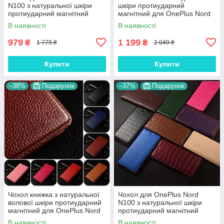
N100 з натуральної шкіри
шкіри протиударний
протиударний магнітний
магнітний для OnePlus Nord
книжка з підставкою
N100 "JACOSA"
В наявності
В наявності
"CROCOHEAD"
979
1 199
₴
₴
1 779 ₴
2 049 ₴
Купити
Купити
–38%
Подарунок
–37%
Подарунок
Чохол книжка з натуральної
Чохол для OnePlus Nord
волової шкіри протиударний
N100 з натуральної шкіри
магнітний для OnePlus Nord
протиударний магнітний
N100 "BULL"
книжка з підставкою "LUXOR"
В наявності
В наявності