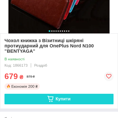
Чохол книжка з Візитниці шкіряні
протиударний для OnePlus Nord N100
"BENTYAGA"
В наявності
Код: 1866173
Роздріб
679
₴
879 ₴
Економія
200 ₴
Купити