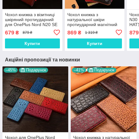
Чохол книжка з візитниці
Чохол книжка з
Чохо
шкіряний протиударний
натуральної шкіри
N30 
для OnePlus Nord N20 SE
протиударний магнітний
НАТ
"BENTYAGA"
для OnePlus Nord N20 SE
підс
679
869
879
₴
₴
879 ₴
1 319 ₴
"CLASIC"
про
магн
Купити
Купити
Акційні пропозиції та новинки
–45%
Подарунок
–41%
Подарунок
Чохол для OnePlus Nord
Чохол книжка з натуральної