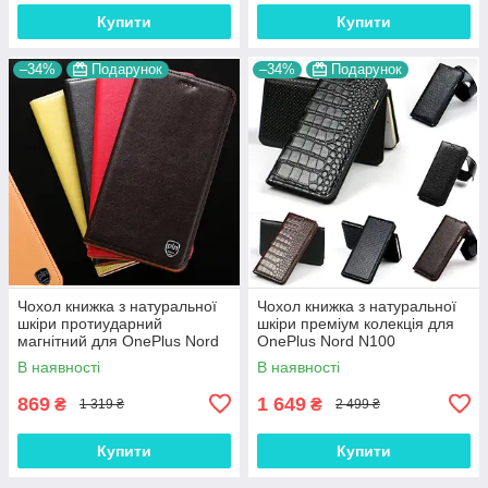
Купити
Купити
–34%
Подарунок
–34%
Подарунок
Чохол книжка з натуральної
Чохол книжка з натуральної
шкіри протиударний
шкіри преміум колекція для
магнітний для OnePlus Nord
OnePlus Nord N100
N100 "CLASIC"
"SIGNATURE"
В наявності
В наявності
869
1 649
₴
₴
1 319 ₴
2 499 ₴
Купити
Купити