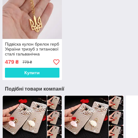
Підвіска кулон брелок герб
України тризуб з титанової
сталі гальванічна
вакуумна позолота 18
479
₴
779 ₴
карат (19,9*30,2мм)
Купити
Подібні товари компанії