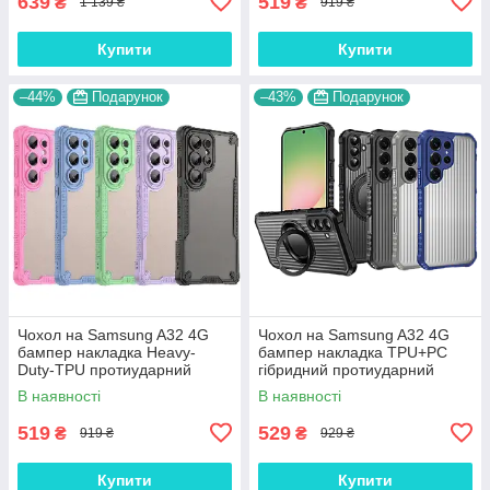
639
519
₴
₴
1 139 ₴
919 ₴
Купити
Купити
–44%
Подарунок
–43%
Подарунок
Чохол на Samsung A32 4G
Чохол на Samsung A32 4G
бампер накладка Heavy-
бампер накладка TPU+PC
Duty-TPU протиударний
гібридний протиударний
матовий антивідбиток Air-Bag
оригінальний матовий акти-
В наявності
В наявності
кути "PREMIUM ARMOR"
відбиток "LINE-HYBRID"
519
529
₴
₴
919 ₴
929 ₴
Купити
Купити