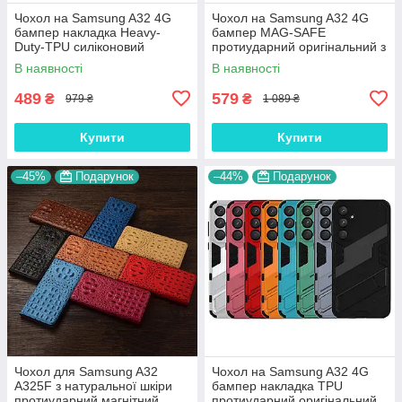
Чохол на Samsung A32 4G
Чохол на Samsung A32 4G
бампер накладка Heavy-
бампер MAG-SAFE
Duty-TPU силіконовий
протиударний оригінальний з
протиударний оригінальний з
підставкою матовий
В наявності
В наявності
підставкою "STRYKER
антивідбиток "MATRIX
BOOM"
MATTE"
489
579
₴
₴
979 ₴
1 089 ₴
Купити
Купити
–45%
Подарунок
–44%
Подарунок
Чохол для Samsung A32
Чохол на Samsung A32 4G
A325F з натуральної шкіри
бампер накладка TPU
протиударний магнітний
протиударний оригінальний