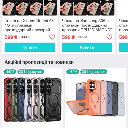
Чохол на Xiaomi Redmi A5
Чохол на Samsung A36 зі
Чохо
4G зі стразами
стразами протиударний
стра
протиударний прозорий
прозорий TPU "DIAMOND"
про
TPU "DIAMOND"
599
599
599
₴
₴
909 ₴
909 ₴
Купити
Купити
Акційні пропозиції та новинки
–50%
Подарунок
–47%
Подарунок