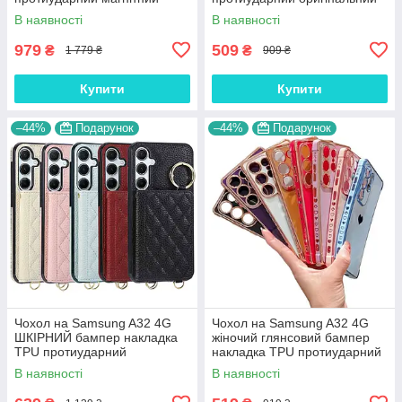
книжка з підставкою
із підставкою "STRYKER"
В наявності
В наявності
"CROCOHEAD"
979
509
₴
₴
1 779 ₴
909 ₴
Купити
Купити
–44%
Подарунок
–44%
Подарунок
Чохол на Samsung A32 4G
Чохол на Samsung A32 4G
ШКІРНИЙ бампер накладка
жіночий глянсовий бампер
TPU протиударний
накладка TPU протиударний
оригінальний з ременем на
оригінальний "GLAME-
В наявності
В наявності
плече та гаманцем "FLOTAR
ARMOR"
QUILT"