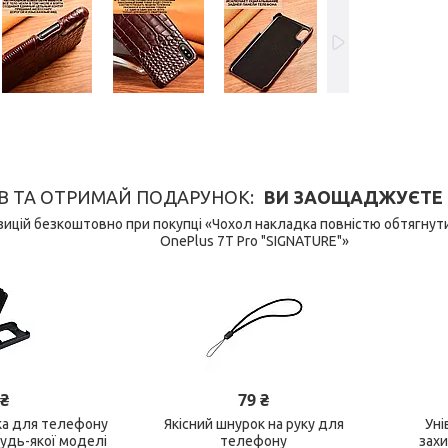
В ТА ОТРИМАЙ ПОДАРУНОК
ВИ ЗАОЩАДЖУЄТЕ 149
ицій безкоштовно при покупці «Чохол накладка повністю обтягну
OnePlus 7T Pro "SIGNATURE"»
 ₴
79 ₴
ка для телефону
Якісний шнурок на руку для
Уні
будь-якої моделі
телефону
зах