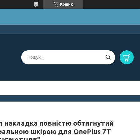
Кошик
л накладка повністю обтягнутий
ральною шкірою для OnePlus 7T
"SIGNATURE"