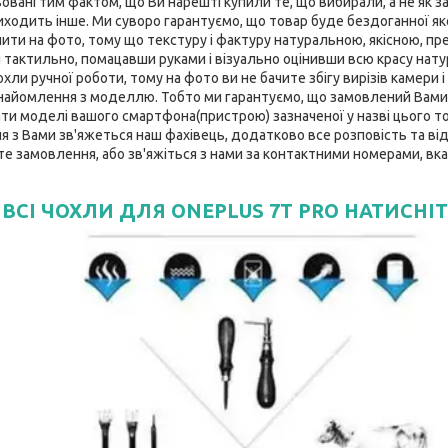
вані тим фактом, що Ви нарешті купили те, що вибирали, а не як за
ходить інше. Ми суворо гарантуємо, що товар буде бездоганної якост
нити на фото, тому що текстуру і фактуру натуральною, якісною, пр
 тактильно, помацавши руками і візуально оцінивши всю красу нату
ли ручної роботи, тому на фото ви не бачите збігу вирізів камери і 
найомлення з моделлю. Тобто ми гарантуємо, що замовлений Вами
ати моделі вашого смартфона(пристрою) зазначеної у назві цього тов
з Вами зв'яжеться наш фахівець, додатково все розповість та відп
те замовлення, або зв'яжіться з нами за контактними номерами, вка
ВСІ ЧОХЛИ ДЛЯ ONEPLUS 7T PRO НАТИСНІТ