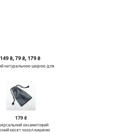
 ₴, 79 ₴, 179 ₴
тий натуральною шкірою для
179 ₴
версальний оксамитовий
исний кисет чохол кишеню