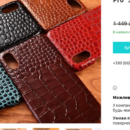
1 449 
В наявнос
Ку
+380 (66
У компан
будь-яки
повернен