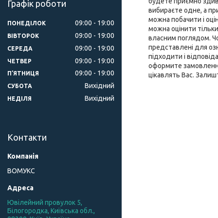
будете приємно здиво
Графік роботи
вибираєте одне, а при
можна побачити і оці
09:00
19:00
ПОНЕДІЛОК
можна оцінити тільки
09:00
19:00
ВІВТОРОК
власним поглядом. Чох
представлені для оз
09:00
19:00
СЕРЕДА
підходити і відповід
09:00
19:00
ЧЕТВЕР
оформите замовлення 
09:00
19:00
ПʼЯТНИЦЯ
цікавлять Вас. Залиш
Вихідний
СУБОТА
Вихідний
НЕДІЛЯ
Контакти
ВОМУКС
Ювілейний провулок 5,
Білогородка, Київська обл.,