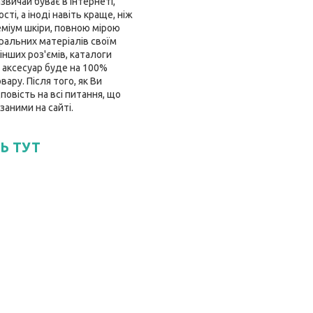
звичай буває в інтернеті,
і, а іноді навіть краще, ніж
еміум шкіри, повною мірою
ральних матеріалів своїм
інших роз'ємів, каталоги
 аксесуар буде на 100%
ару. Після того, як Ви
овість на всі питання, що
заними на сайті.
Ь ТУТ