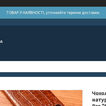
ТОВАР У НАЯВНОСТІ, уточнюйте терміни доставки.
ід
Чохо
нату
Pro 