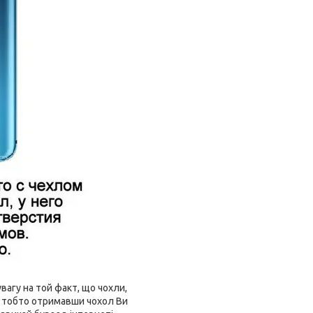
агу на той факт, що чохли,
і, тобто отримавши чохол Ви