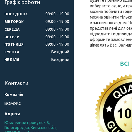
будете приємно здиво
Графік роботи
вибираєте одне, а при
можна побачити і оці
09:00
19:00
ПОНЕДІЛОК
можна оцінити тільки
09:00
19:00
ВІВТОРОК
власним поглядом. Чох
представлені для оз
09:00
19:00
СЕРЕДА
підходити і відповід
09:00
19:00
ЧЕТВЕР
оформите замовлення 
09:00
19:00
ПʼЯТНИЦЯ
цікавлять Вас. Залиш
Вихідний
СУБОТА
Вихідний
НЕДІЛЯ
ВСІ
Контакти
ВОМУКС
Ювілейний провулок 5,
Білогородка, Київська обл.,