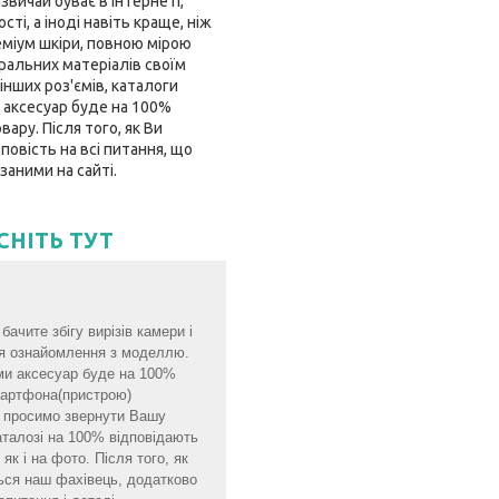
звичай буває в інтернеті,
і, а іноді навіть краще, ніж
еміум шкіри, повною мірою
ральних матеріалів своїм
інших роз'ємів, каталоги
 аксесуар буде на 100%
ару. Після того, як Ви
овість на всі питання, що
заними на сайті.
СНІТЬ ТУТ
ачите збігу вирізів камери і
для ознайомлення з моделлю.
ми аксесуар буде на 100%
смартфона(пристрою)
мо просимо звернути Вашу
аталозі на 100% відповідають
як і на фото. Після того, як
ься наш фахівець, додатково