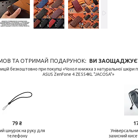
МОВ ТА ОТРИМАЙ ПОДАРУНОК
ВИ ЗАОЩАДЖУЄТЕ 
ицій безкоштовно при покупці «Чохол книжка з натуральної шкіри 
ASUS ZenFone 4 ZE554KL "JACOSA"»
79 ₴
1
ний шнурок на руку для
Універсальн
телефону
захисний кис