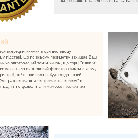
все розповість та відповість на всі ваші з
НИЙ
ься всередині книжки в оригінальному
ому підставі, що по всьому периметру захищає Ваш
нижка виготовлений таким чином, що торці "книжки"
виступають за силіконовий фіксатор-тримач в якому
истрої, тобто при падінні буде додатковий
 Ультратонкі магніти які тримають "книжку" в
и падінні не дозволять їй мимоволі розкритися.