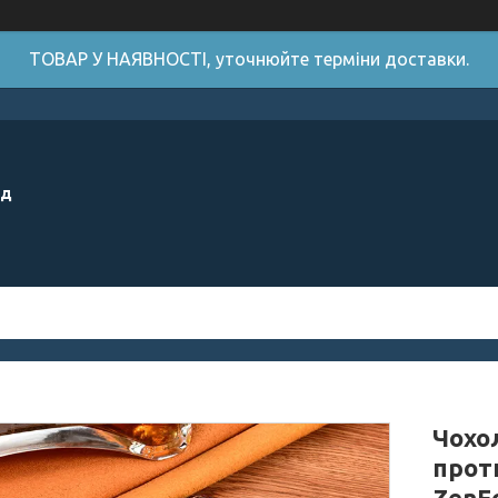
ТОВАР У НАЯВНОСТІ, уточнюйте терміни доставки.
ід
Чохо
прот
ZenF