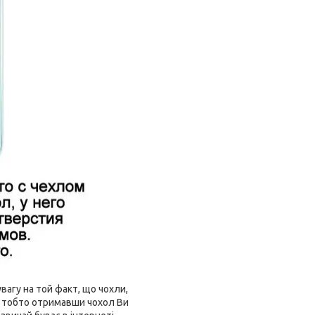
агу на той факт, що чохли,
і, тобто отримавши чохол Ви