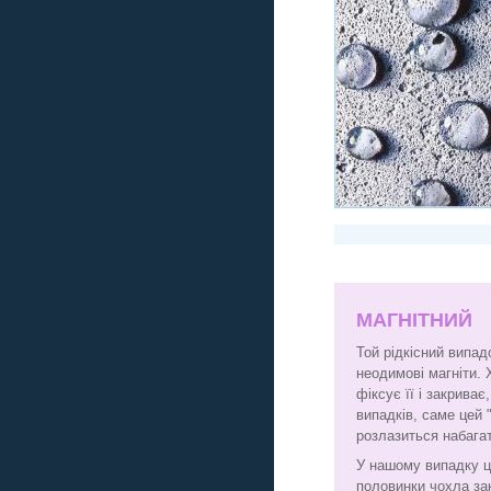
МАГНІТНИЙ
Той рідкісний випад
неодимові магніти. 
фіксує її і закрива
випадків, саме цей 
розлазиться набага
У нашому випадку ц
половинки чохла за