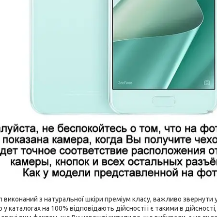
виконаний з натуральної шкіри преміум класу, важливо звернути ув
 у каталогах на 100% відповідають дійсності і є такими в дійсност