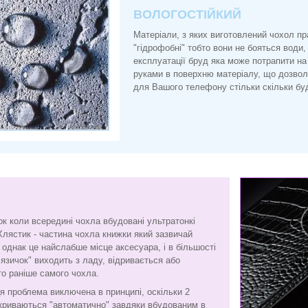
ВОЛОГОСТІЙКИЙ
Матеріали, з яких виготовлений чохол п
"гідрофобні" тобто вони не бояться води, 
експлуатації бруд яка може потрапити на
руками в поверхню матеріалу, що дозво
для Вашого телефону стільки скільки буд
ок коли всередині чохла вбудовані ультратонкі
Хлястик - частина чохла книжки який зазвичай
є, однак це найслабше місце аксесуара, і в більшості
"язичок" виходить з ладу, відривається або
то раніше самого чохла.
я проблема виключена в принципі, оскільки 2
криваються "автоматично" завдяки вбудованим в