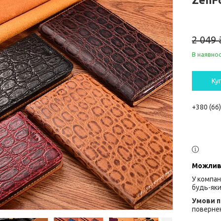
2 049 
В наявнос
Ку
+380 (66
У компан
будь-яки
повернен