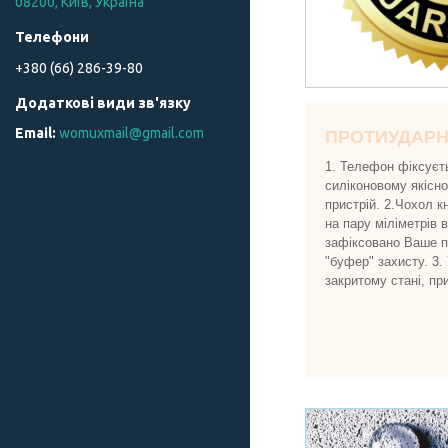
08200, Київ, Україна
+380 (66) 286-39-80
womuxmail@gmail.com
ПРОТИУДАР
1. Телефон фіксуєт
силіконовому якісн
пристрій. 2.Чохол к
на пару міліметрів 
зафіксовано Ваше пр
"буфер" захисту. 3.
закритому стані, пр