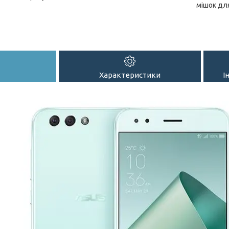
мішок дл
Характеристики
І