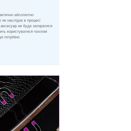
рактично абсолютно
і як наслідок в процесі
 аксесуар не буде затиратися
лить користуватися чохлом
е потрібно.