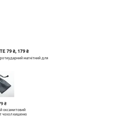
79 ₴, 179 ₴
протиударний магнітний для
79 ₴
ий оксамитовий
ет чохол кишеню