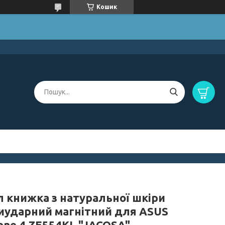
Кошик
л книжка з натуральної шкіри
иударний магнітний для ASUS
one 4 ZE554KL "JACOSA"