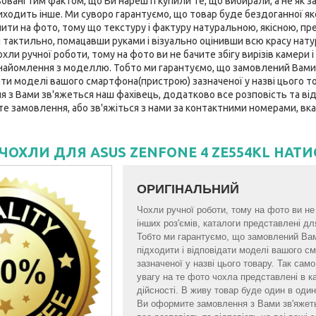
вані тим фактом, що Ви нарешті купили те, що вибирали, а не як за
ходить інше. Ми суворо гарантуємо, що товар буде бездоганної якост
нити на фото, тому що текстуру і фактуру натуральною, якісною, пр
 тактильно, помацавши руками і візуально оцінивши всю красу нату
ли ручної роботи, тому на фото ви не бачите збігу вирізів камери і 
найомлення з моделлю. Тобто ми гарантуємо, що замовлений Вами
ати моделі вашого смартфона(пристрою) зазначеної у назві цього тов
з Вами зв'яжеться наш фахівець, додатково все розповість та відп
те замовлення, або зв'яжіться з нами за контактними номерами, вка
 ЧОХЛИ ДЛЯ ASUS ZENFONE 4 ZE554KL НАТИ
ОРИГІНАЛЬНИЙ
Чохли ручної роботи, тому на фото ви не б
інших роз'ємів, каталоги представлені 
Тобто ми гарантуємо, що замовлений Ва
підходити і відповідати моделі вашого 
зазначеної у назві цього товару. Так са
увагу на те фото чохла представлені в к
дійсності. В живу товар буде один в один 
Ви оформите замовлення з Вами зв'яжет