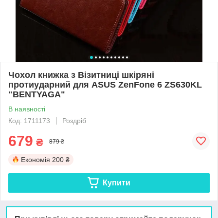
Чохол книжка з Візитниці шкіряні
протиударний для ASUS ZenFone 6 ZS630KL
"BENTYAGA"
В наявності
Код: 1711173
Роздріб
679
₴
879 ₴
Економія
200 ₴
Купити