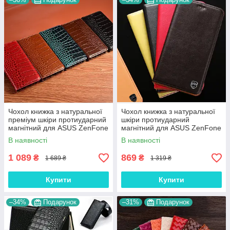
Чохол книжка з натуральної
Чохол книжка з натуральної
преміум шкіри протиударний
шкіри протиударний
магнітний для ASUS ZenFone
магнітний для ASUS ZenFone
6 ZS630KL "CROCODILE"
6 ZS630KL "CLASIC"
В наявності
В наявності
1 089
869
₴
₴
1 689 ₴
1 319 ₴
Купити
Купити
–34%
Подарунок
–31%
Подарунок