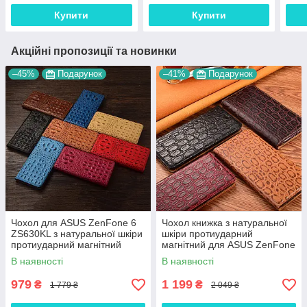
Купити
Купити
Акційні пропозиції та новинки
–45%
Подарунок
–41%
Подарунок
Чохол для ASUS ZenFone 6
Чохол книжка з натуральної
ZS630KL з натуральної шкіри
шкіри протиударний
протиударний магнітний
магнітний для ASUS ZenFone
книжка з підставкою
6 ZS630KL "JACOSA"
В наявності
В наявності
"CROCOHEAD"
979
1 199
₴
₴
1 779 ₴
2 049 ₴