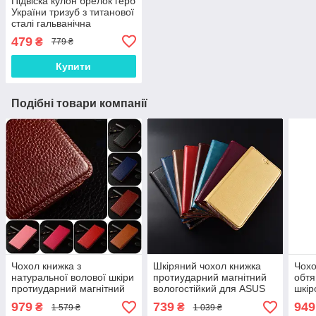
Підвіска кулон брелок герб
України тризуб з титанової
сталі гальванічна
вакуумна позолота 18
479
₴
779 ₴
карат (19,9*30,2мм)
Купити
Подібні товари компанії
Чохол книжка з
Шкіряний чохол книжка
Чохо
натуральної волової шкіри
протиударний магнітний
обтя
протиударний магнітний
вологостійкий для ASUS
шкі
для ASUS ZenFone 6
ZenFone 6 ZS630KL
Zen
979
739
949
₴
₴
1 579 ₴
1 039 ₴
ZS630KL "BULL"
"VERSANO"
"SI