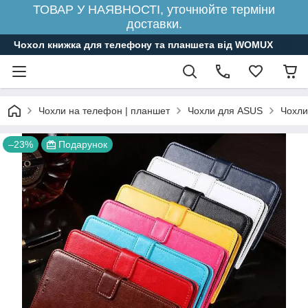
ТОВАР У НАЯВНОСТІ, уточнюйте терміни
доставки.
Чохол книжка для телефону та планшета від WOMUX
Чохли на телефон | планшет
Чохли для ASUS
Чохли
–23%
Подарунок