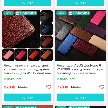
Купити
Купити
–38%
Подарунок
–37%
Подарунок
Чохол книжка з натуральної
Чохол для ASUS ZenFone 6
волової шкіри протиударний
ZS630KL з натуральної шкіри
магнітний для ASUS ZenFone
протиударний магнітний
6 ZS630KL "BULL"
книжка з підставкою "LUXOR"
В наявності
В наявності
979
779
₴
₴
1 579 ₴
1 229 ₴
Купити
Купити
–36%
Подарунок
–34%
Подарунок