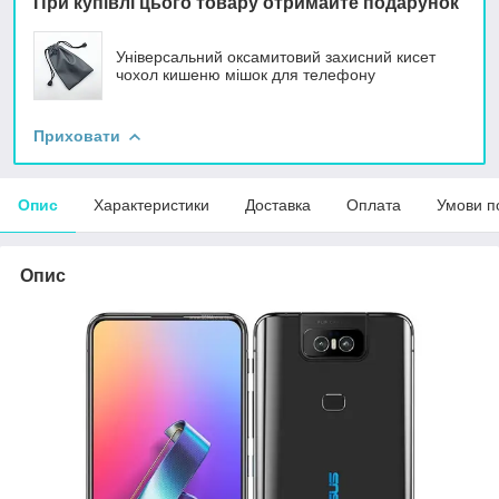
При купівлі цього товару отримайте подарунок
Універсальний оксамитовий захисний кисет
чохол кишеню мішок для телефону
Приховати
Опис
Характеристики
Доставка
Оплата
Умови п
Опис