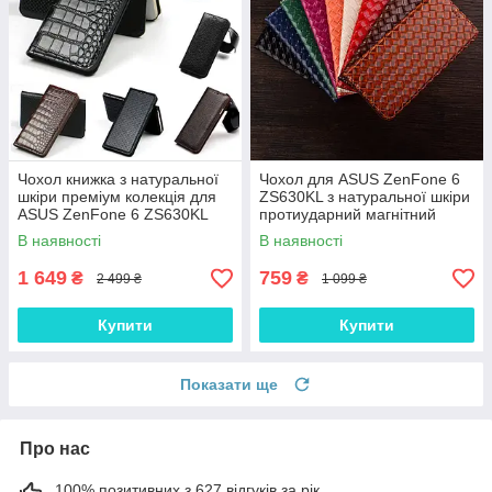
Чохол книжка з натуральної
Чохол для ASUS ZenFone 6
шкіри преміум колекція для
ZS630KL з натуральної шкіри
ASUS ZenFone 6 ZS630KL
протиударний магнітний
"SIGNATURE"
книжка з підставкою
В наявності
В наявності
"VENETTA"
1 649
759
₴
₴
2 499 ₴
1 099 ₴
Купити
Купити
Показати ще
Про нас
100% позитивних з 627 відгуків за рік