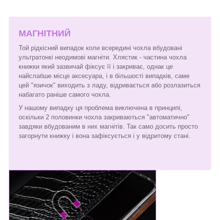
МАГНІТНИЙ
Той рідкісний випадок коли всередині чохла вбудовані
ультратонкі неодимові магніти. Хлястик - частина чохла
книжки який зазвичай фіксує її і закриває, однак це
найслабше місце аксесуара, і в більшості випадків, саме
цей "язичок" виходить з ладу, відривається або розлазиться
набагато раніше самого чохла.
У нашому випадку ця проблема виключена в принципі,
оскільки 2 половинки чохла закриваються "автоматично"
завдяки вбудованим в них магнітів. Так само досить просто
загорнути книжку і вона зафіксується і у відритому стані.