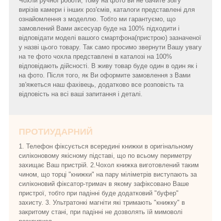
Чохли ручної роботи, тому на фото ви не бачите збігу
вирізів камери і інших роз'ємів, каталоги представлені для
ознайомлення з моделлю. Тобто ми гарантуємо, що
замовлений Вами аксесуар буде на 100% підходити і
відповідати моделі вашого смартфона(пристрою) зазначеної
у назві цього товару. Так само просимо звернути Вашу увагу
на те фото чохла представлені в каталозі на 100%
відповідають дійсності. В живу товар буде один в один як і
на фото. Після того, як Ви оформите замовлення з Вами
зв'яжеться наш фахівець, додатково все розповість та
відповість на всі ваші запитання і деталі.
ПРОТИУДАРНИЙ
1. Телефон фіксується всередині книжки в оригінальному
силіконовому якісному підставі, що по всьому периметру
захищає Ваш пристрій. 2.Чохол книжка виготовлений таким
чином, що торці "книжки" на пару міліметрів виступають за
силіконовий фіксатор-тримач в якому зафіксовано Ваше
пристрої, тобто при падінні буде додатковий "буфер"
захисту. 3. Ультратонкі магніти які тримають "книжку" в
закритому стані, при падінні не дозволять їй мимоволі