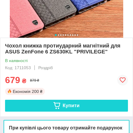
Чохол книжка протиударний магнітний для
ASUS ZenFone 6 ZS630KL "PRIVILEGE"
В наявності
Код: 1711053
Роздріб
679
₴
879 ₴
Економія
200 ₴
Купити
При купівлі цього товару отримайте подарунок