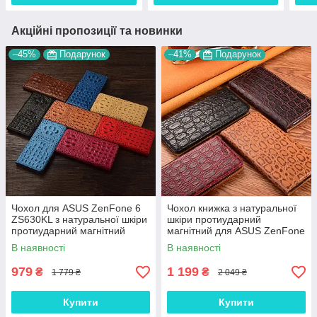
Акційні пропозиції та новинки
–45%
Подарунок
–41%
Подарунок
Чохол для ASUS ZenFone 6
Чохол книжка з натуральної
ZS630KL з натуральної шкіри
шкіри протиударний
протиударний магнітний
магнітний для ASUS ZenFone
книжка з підставкою
6 ZS630KL "JACOSA"
В наявності
В наявності
"CROCOHEAD"
979
1 199
₴
₴
1 779 ₴
2 049 ₴
Купити
Купити