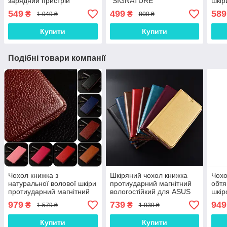
зарядний пристрій
"SIGNATURE"
шкір
(зарядка зарядне)
549
499
589
₴
₴
1 049 ₴
800 ₴
Купити
Купити
Подібні товари компанії
Чохол книжка з
Шкіряний чохол книжка
Чохо
натуральної волової шкіри
протиударний магнітний
обтя
протиударний магнітний
вологостійкий для ASUS
шкі
для ASUS ZenFone 6
ZenFone 6 ZS630KL
Zen
979
739
949
₴
₴
1 579 ₴
1 039 ₴
ZS630KL "BULL"
"VERSANO"
"SI
Купити
Купити