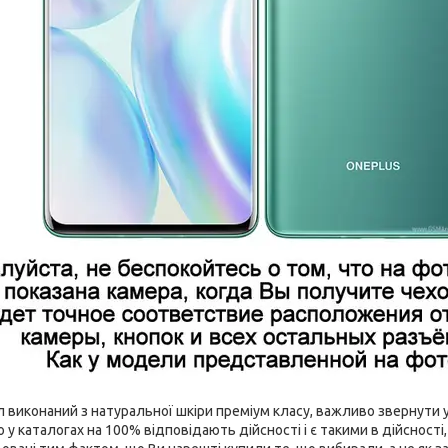
виконаний з натуральної шкіри преміум класу, важливо звернути ув
 у каталогах на 100% відповідають дійсності і є такими в дійсност