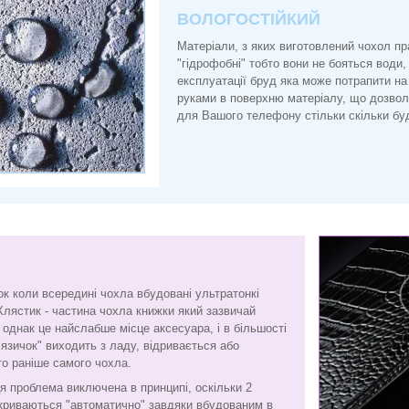
ВОЛОГОСТІЙКИЙ
Матеріали, з яких виготовлений чохол п
"гідрофобні" тобто вони не бояться води, 
експлуатації бруд яка може потрапити на
руками в поверхню матеріалу, що дозво
для Вашого телефону стільки скільки буд
ок коли всередині чохла вбудовані ультратонкі
Хлястик - частина чохла книжки який зазвичай
є, однак це найслабше місце аксесуара, і в більшості
"язичок" виходить з ладу, відривається або
то раніше самого чохла.
я проблема виключена в принципі, оскільки 2
криваються "автоматично" завдяки вбудованим в