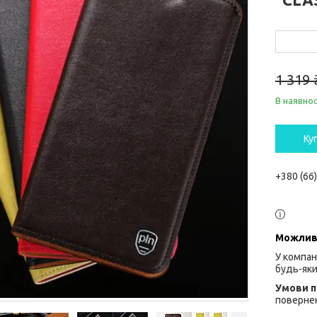
1 319 
В наявнос
Ку
+380 (66
У компан
будь-яки
повернен