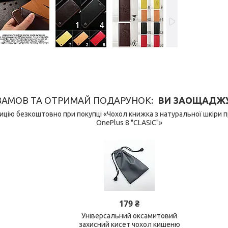
ЗАМОВ ТА ОТРИМАЙ ПОДАРУНОК
ВИ ЗАОЩАДЖУЄ
цію безкоштовно при покупці «Чохол книжка з натуральної шкіри 
OnePlus 8 "CLASIC"»
179 ₴
Універсальний оксамитовий
захисний кисет чохол кишеню