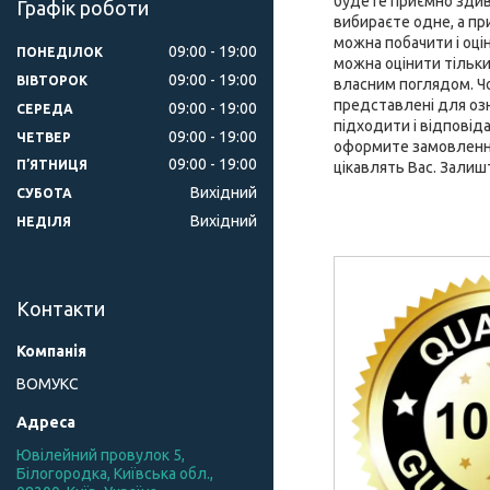
будете приємно здиво
Графік роботи
вибираєте одне, а при
можна побачити і оці
09:00
19:00
ПОНЕДІЛОК
можна оцінити тільки
09:00
19:00
ВІВТОРОК
власним поглядом. Чох
представлені для оз
09:00
19:00
СЕРЕДА
підходити і відповід
09:00
19:00
ЧЕТВЕР
оформите замовлення 
09:00
19:00
ПʼЯТНИЦЯ
цікавлять Вас. Залиш
Вихідний
СУБОТА
Вихідний
НЕДІЛЯ
Контакти
ВОМУКС
Ювілейний провулок 5,
Білогородка, Київська обл.,