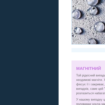
МАГНІТНИЙ
Той рідкісний випад
неодимові магніти. 
фіксує її і закрива
випадків, саме цей 
розлазиться набага
У нашому випадку ц
половинки чохла за