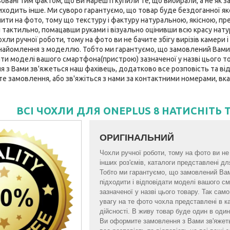
вані тим фактом, що Ви нарешті купили те, що вибирали, а не як за
ходить інше. Ми суворо гарантуємо, що товар буде бездоганної якост
нити на фото, тому що текстуру і фактуру натуральною, якісною, пр
 тактильно, помацавши руками і візуально оцінивши всю красу нату
ли ручної роботи, тому на фото ви не бачите збігу вирізів камери і 
найомлення з моделлю. Тобто ми гарантуємо, що замовлений Вами
ати моделі вашого смартфона(пристрою) зазначеної у назві цього тов
з Вами зв'яжеться наш фахівець, додатково все розповість та відп
те замовлення, або зв'яжіться з нами за контактними номерами, вка
ВСІ ЧОХЛИ ДЛЯ ONEPLUS 8 НАТИСНІТЬ 
ОРИГІНАЛЬНИЙ
Чохли ручної роботи, тому на фото ви не б
інших роз'ємів, каталоги представлені 
Тобто ми гарантуємо, що замовлений Ва
підходити і відповідати моделі вашого 
зазначеної у назві цього товару. Так са
увагу на те фото чохла представлені в к
дійсності. В живу товар буде один в один 
Ви оформите замовлення з Вами зв'яжет