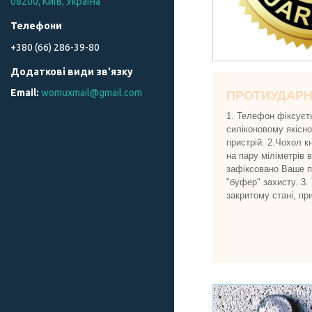
08200, Київ, Україна
+380 (66) 286-39-80
womuxmail@gmail.com
ПРОТИУДАР
1. Телефон фіксуєт
силіконовому якісн
пристрій. 2.Чохол к
на пару міліметрів 
зафіксовано Ваше пр
"буфер" захисту. 3.
закритому стані, пр