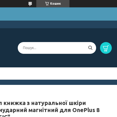
Кошик
л книжка з натуральної шкіри
иударний магнітний для OnePlus 8
SIC"