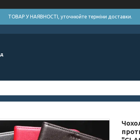
ТОВАР У НАЯВНОСТІ, уточнюйте терміни доставки.
ід
Чохо
прот
"CLA