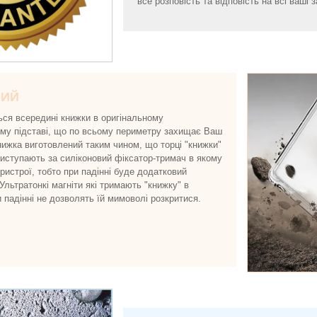
все розповість та відповість на всі ваші з
НИЙ
ься всередині книжки в оригінальному
ому підставі, що по всьому периметру захищає Ваш
нижка виготовлений таким чином, що торці "книжки"
виступають за силіконовий фіксатор-тримач в якому
истрої, тобто при падінні буде додатковий
 Ультратонкі магніти які тримають "книжку" в
и падінні не дозволять їй мимоволі розкритися.