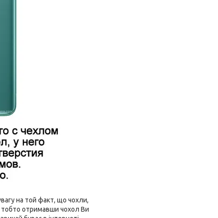
агу на той факт, що чохли,
і, тобто отримавши чохол Ви