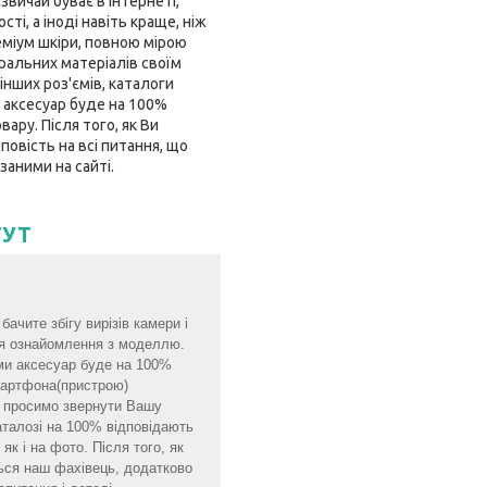
звичай буває в інтернеті,
і, а іноді навіть краще, ніж
еміум шкіри, повною мірою
ральних матеріалів своїм
інших роз'ємів, каталоги
 аксесуар буде на 100%
ару. Після того, як Ви
овість на всі питання, що
заними на сайті.
ТУТ
ачите збігу вирізів камери і
для ознайомлення з моделлю.
ми аксесуар буде на 100%
смартфона(пристрою)
мо просимо звернути Вашу
аталозі на 100% відповідають
як і на фото. Після того, як
ься наш фахівець, додатково