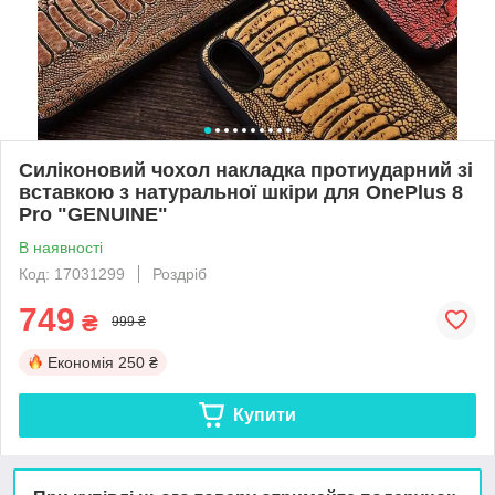
Силіконовий чохол накладка протиударний зі
вставкою з натуральної шкіри для OnePlus 8
Pro "GENUINE"
В наявності
Код: 17031299
Роздріб
749
₴
999 ₴
Економія
250 ₴
Купити