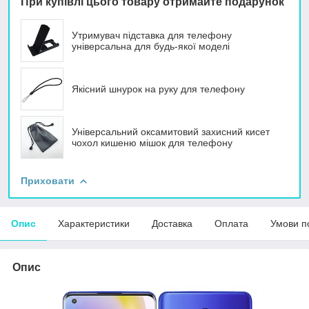
При купівлі цього товару отримайте подарунок
Утримувач підставка для телефону
універсальна для будь-якої моделі
Якісний шнурок на руку для телефону
Універсальний оксамитовий захисний кисет
чохол кишеню мішок для телефону
Приховати
Опис
Характеристики
Доставка
Оплата
Умови п
Опис