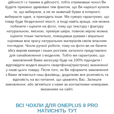
дійсності і є такими в дійсності, тобто отримавши чохол Ви
будете приємно здивовані тим фактом, що Ви нарешті купили
те, що вибирали, а не як зазвичай буває в інтернеті,
вибираєте одне, а приходить інше. Ми суворо гарантуємо, що
товар буде бездоганної якості, а іноді навіть краще, ніж можна
побачити і оцінити на фото, тому що текстуру і фактуру
натуральною, якісною, преміум шкіри, повною мірою можна
оцінити тільки тактильно, помацавши руками і візуально
оцінивши всю красу натуральних матеріалів своїм власним
поглядом. Чохли ручної роботи, тому на фото ви не бачите
збігу вирізів камери і інших роз'ємів, каталоги представлені
для ознайомлення з моделлю. Тобто ми гарантуємо, що
замовлений Вами аксесуар буде на 100% підходити і
відповідати моделі вашого смартфона(пристрою) зазначеної
у назві цього товару. Після того, як Ви оформите замовлення
з Вами зв'яжеться наш фахівець, додатково все розповість та
відповість на всі питання, що цікавлять Вас. Залиште
замовлення, або зв'яжіться з нами за контактними номерами,
вказаними на сайті.
ВСІ ЧОХЛИ ДЛЯ ONEPLUS 8 PRO
НАТИСНІТЬ ТУТ