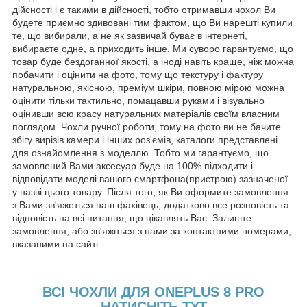
дійсності і є такими в дійсності, тобто отримавши чохол Ви
будете приємно здивовані тим фактом, що Ви нарешті купили
те, що вибирали, а не як зазвичай буває в інтернеті,
вибираєте одне, а приходить інше. Ми суворо гарантуємо, що
товар буде бездоганної якості, а іноді навіть краще, ніж можна
побачити і оцінити на фото, тому що текстуру і фактуру
натуральною, якісною, преміум шкіри, повною мірою можна
оцінити тільки тактильно, помацавши руками і візуально
оцінивши всю красу натуральних матеріалів своїм власним
поглядом. Чохли ручної роботи, тому на фото ви не бачите
збігу вирізів камери і інших роз'ємів, каталоги представлені
для ознайомлення з моделлю. Тобто ми гарантуємо, що
замовлений Вами аксесуар буде на 100% підходити і
відповідати моделі вашого смартфона(пристрою) зазначеної
у назві цього товару. Після того, як Ви оформите замовлення
з Вами зв'яжеться наш фахівець, додатково все розповість та
відповість на всі питання, що цікавлять Вас. Залиште
замовлення, або зв'яжіться з нами за контактними номерами,
вказаними на сайті.
ВСІ ЧОХЛИ ДЛЯ ONEPLUS 8 PRO
НАТИСНІТЬ ТУТ