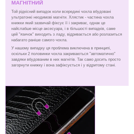
МАГНІТНИЙ
Той рідкісний випадок коли всередині чохла вбудовані
ультратонкі неодимові магніти. Хлястик - частина чохла
книжки який зазвичай фіксує її і закриває, однак це
найслабше місце аксесуара, і в більшості випадків, саме
цей "язичок" виходить з ладу, відривається або розлазиться
набагато раніше самого чохла.
У нашому випадку ця проблема виключена в принципі,
оскільки 2 половинки чохла закриваються "автоматично"
завдяки вбудованим в них магнітів. Так само досить просто
загорнути книжку і вона зафіксується і у відритому стані.