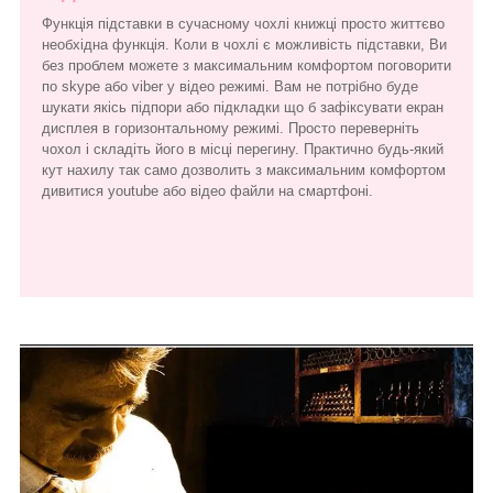
Функція підставки в сучасному чохлі книжці просто життєво
необхідна функція. Коли в чохлі є можливість підставки, Ви
без проблем можете з максимальним комфортом поговорити
по skype або viber у відео режимі. Вам не потрібно буде
шукати якісь підпори або підкладки що б зафіксувати екран
дисплея в горизонтальному режимі. Просто переверніть
чохол і складіть його в місці перегину. Практично будь-який
кут нахилу так само дозволить з максимальним комфортом
дивитися youtube або відео файли на смартфоні.