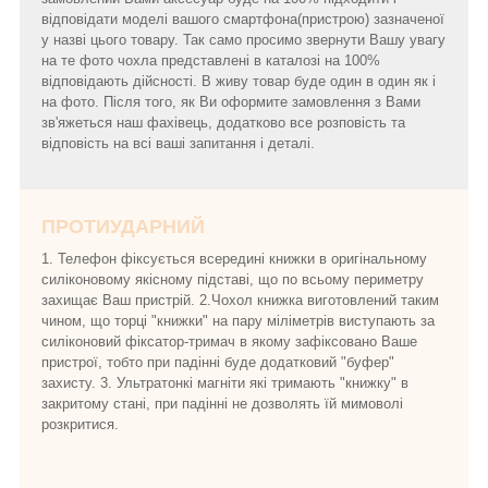
відповідати моделі вашого смартфона(пристрою) зазначеної
у назві цього товару. Так само просимо звернути Вашу увагу
на те фото чохла представлені в каталозі на 100%
відповідають дійсності. В живу товар буде один в один як і
на фото. Після того, як Ви оформите замовлення з Вами
зв'яжеться наш фахівець, додатково все розповість та
відповість на всі ваші запитання і деталі.
ПРОТИУДАРНИЙ
1. Телефон фіксується всередині книжки в оригінальному
силіконовому якісному підставі, що по всьому периметру
захищає Ваш пристрій. 2.Чохол книжка виготовлений таким
чином, що торці "книжки" на пару міліметрів виступають за
силіконовий фіксатор-тримач в якому зафіксовано Ваше
пристрої, тобто при падінні буде додатковий "буфер"
захисту. 3. Ультратонкі магніти які тримають "книжку" в
закритому стані, при падінні не дозволять їй мимоволі
розкритися.