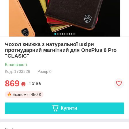
Чохол книжка з натуральної шкіри
протиударний магнітний для OnePlus 8 Pro
"CLASIC"
В наявності
Код: 1703326
Роздріб
869
₴
1 319 ₴
Економія
450 ₴
Купити