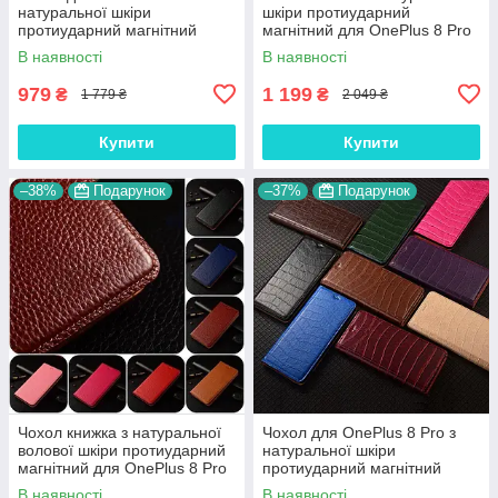
натуральної шкіри
шкіри протиударний
протиударний магнітний
магнітний для OnePlus 8 Pro
книжка з підставкою
"JACOSA"
В наявності
В наявності
"CROCOHEAD"
979
1 199
₴
₴
1 779 ₴
2 049 ₴
Купити
Купити
–38%
Подарунок
–37%
Подарунок
Чохол книжка з натуральної
Чохол для OnePlus 8 Pro з
волової шкіри протиударний
натуральної шкіри
магнітний для OnePlus 8 Pro
протиударний магнітний
"BULL"
книжка з підставкою "LUXOR"
В наявності
В наявності