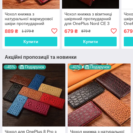
Чохол книжка з
Чохол книжка з візитниці
Чохо
натуральної мармурової
шкіряний протиударний
шкір
шкіри протиударний
для OnePlus Nord CE 3
OneP
магнітний для OnePlus 8
Lite "BENTYAGA"
"BE
889
679
679
₴
₴
1 279 ₴
879 ₴
Pro "MARBLE"
Купити
Купити
Акційні пропозиції та новинки
–45%
Подарунок
–41%
Подарунок
Чохол для OnePlus 8 Pro з
Чохол книжка з натуральної