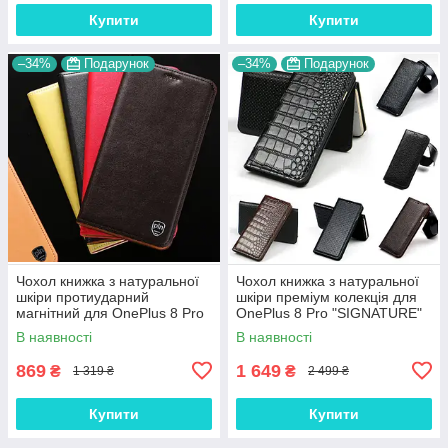
Купити
Купити
–34%
Подарунок
–34%
Подарунок
Чохол книжка з натуральної
Чохол книжка з натуральної
шкіри протиударний
шкіри преміум колекція для
магнітний для OnePlus 8 Pro
OnePlus 8 Pro "SIGNATURE"
"CLASIC"
В наявності
В наявності
869
1 649
₴
₴
1 319 ₴
2 499 ₴
Купити
Купити