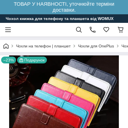
ТОВАР У НАЯВНОСТІ, уточнюйте терміни
доставки.
Чохол книжка для телефону та планшета від WOMUX
Чохли на телефон | планшет
Чохли для OnePlus
Чох
–23%
Подарунок