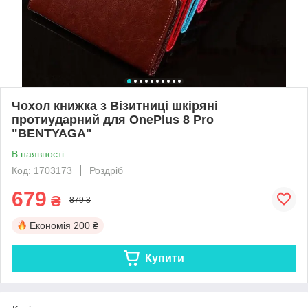
Чохол книжка з Візитниці шкіряні
протиударний для OnePlus 8 Pro
"BENTYAGA"
В наявності
Код: 1703173
Роздріб
679
₴
879 ₴
Економія
200 ₴
Купити