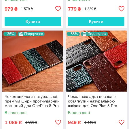
979
779
₴
₴
1 579 ₴
1 229 ₴
Купити
Купити
–36%
Подарунок
–35%
Подарунок
Чохол книжка з натуральної
Чохол накладка повністю
преміум шкіри протиударний
обтягнутий натуральною
магнітний для OnePlus 8 Pro
шкірою для OnePlus 8 Pro
"CROCODILE"
"SIGNATURE"
В наявності
В наявності
1 089
949
₴
₴
1 689 ₴
1 449 ₴