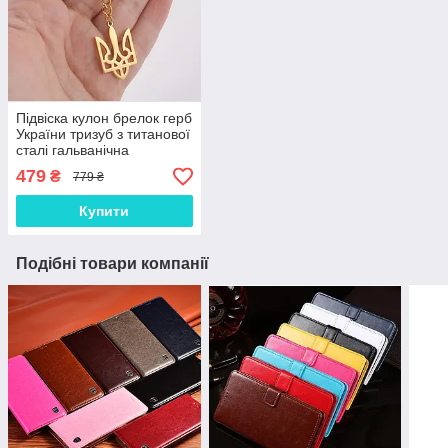
Підвіска кулон брелок герб
України тризуб з титанової
сталі гальванічна
вакуумна позолота 18
479
₴
779 ₴
карат (19,9*30,2мм)
Купити
Подібні товари компанії