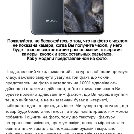
Представлений чохол виконаний з натуральної шкіри преміум
класу, важливо звернути увагу на той факт, що чохли,
представлені на фото у каталогах на 100% відповідають
дійсності і є такими в дійсності, тобто отримавши чохол Ви
будете приємно здивовані тим фактом, що Ви нарешті купили
те, що вибирали, а не як зазвичай буває в інтернеті,
вибираєте одне, а приходить інше. Ми суворо гарантуємо, що
товар буде бездоганної якості, а іноді навіть краще, ніж можна
побачити і оцінити на фото, тому що текстуру і фактуру
натуральною, якісною, преміум шкіри, повною мірою можна
оцінити тільки тактильно, помацавши руками і візуально
оцінивши всю красу натуральних матеріалів своїм власним