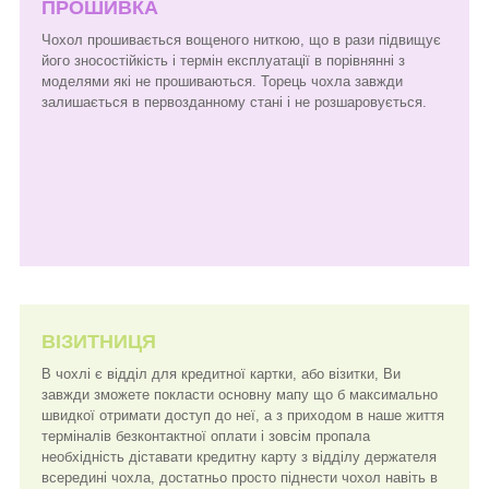
ПРОШИВКА
Чохол прошивається вощеного ниткою, що в рази підвищує
його зносостійкість і термін експлуатації в порівнянні з
моделями які не прошиваються. Торець чохла завжди
залишається в первозданному стані і не розшаровується.
ВІЗИТНИЦЯ
В чохлі є відділ для кредитної картки, або візитки, Ви
завжди зможете покласти основну мапу що б максимально
швидкої отримати доступ до неї, а з приходом в наше життя
терміналів безконтактної оплати і зовсім пропала
необхідність діставати кредитну карту з відділу держателя
всередині чохла, достатньо просто піднести чохол навіть в