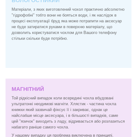
ВОЛОГОСТІЙКИЙ
Матеріали, з яких виготовлений чохол практично абсолютно
"гідрофобні" тобто вони не бояться води, і як наслідок в
процесі експлуатації бруд яка може потрапити на аксесуар
не буде затиратися руками в поверхню матеріалу, що
дозволить користуватися чохлом для Вашого телефону
стільки скільки буде потрібно.
МАГНІТНИЙ
Той рідкісний випадок коли всередині чохла вбудовані
ультратонкі неодимові магніти. Хлястик - частина чохла
книжки який зазвичай фіксує її і закриває, однак це
найслабше місце аксесуара, і в більшості випадків, саме
цей "язичок" виходить з ладу, відривається або розлазиться
набагато раніше самого чохла.
У нашому випадку ця проблема виключена в принципі,