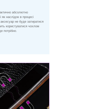
рактично абсолютно
і як наслідок в процесі
 аксесуар не буде затиратися
лить користуватися чохлом
е потрібно.