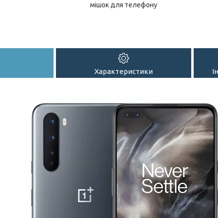
мішок для телефону
Характеристики
І