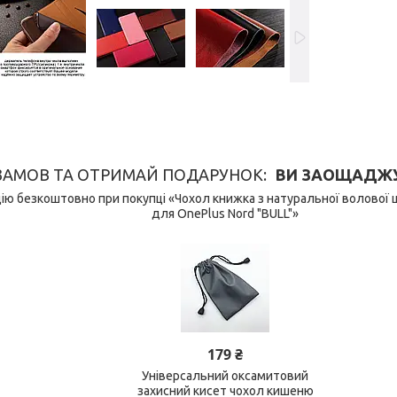
ЗАМОВ ТА ОТРИМАЙ ПОДАРУНОК
ВИ ЗАОЩАДЖУЄ
ю безкоштовно при покупці «Чохол книжка з натуральної волової 
для OnePlus Nord "BULL"»
179 ₴
Універсальний оксамитовий
захисний кисет чохол кишеню