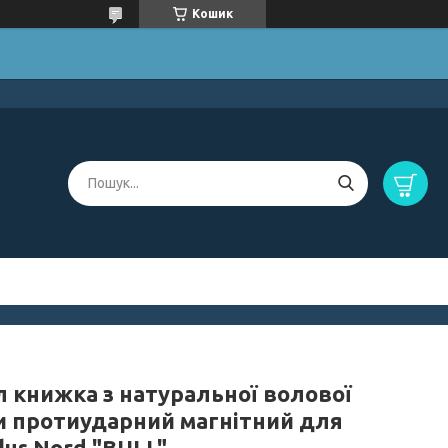
Кошик
л книжка з натуральної волової
и протиударний магнітний для
lus Nord "BULL"