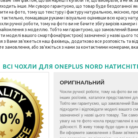
вані тим фактом, що Ви нарешті купили те, що вибирали, а не як за
ходить інше. Ми суворо гарантуємо, що товар буде бездоганної якост
нити на фото, тому що текстуру і фактуру натуральною, якісною, пр
 тактильно, помацавши руками і візуально оцінивши всю красу нату
ли ручної роботи, тому на фото ви не бачите збігу вирізів камери і 
найомлення з моделлю. Тобто ми гарантуємо, що замовлений Вами
ати моделі вашого смартфона(пристрою) зазначеної у назві цього тов
з Вами зв'яжеться наш фахівець, додатково все розповість та відп
те замовлення, або зв'яжіться з нами за контактними номерами, вка
ВСІ ЧОХЛИ ДЛЯ ONEPLUS NORD НАТИСНІТ
ОРИГІНАЛЬНИЙ
Чохли ручної роботи, тому на фото ви не б
інших роз'ємів, каталоги представлені 
Тобто ми гарантуємо, що замовлений Ва
підходити і відповідати моделі вашого 
зазначеної у назві цього товару. Так са
увагу на те фото чохла представлені в к
дійсності. В живу товар буде один в один 
Ви оформите замовлення з Вами зв'яжет