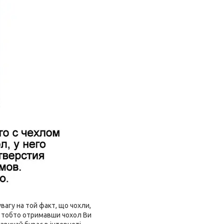
агу на той факт, що чохли,
і, тобто отримавши чохол Ви