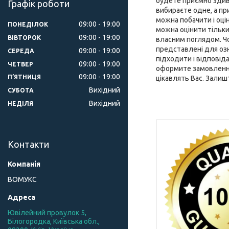
будете приємно здиво
Графік роботи
вибираєте одне, а при
можна побачити і оці
09:00
19:00
ПОНЕДІЛОК
можна оцінити тільки
09:00
19:00
ВІВТОРОК
власним поглядом. Чох
представлені для оз
09:00
19:00
СЕРЕДА
підходити і відповід
09:00
19:00
ЧЕТВЕР
оформите замовлення 
09:00
19:00
ПʼЯТНИЦЯ
цікавлять Вас. Залиш
Вихідний
СУБОТА
Вихідний
НЕДІЛЯ
Контакти
ВОМУКС
Ювілейний провулок 5,
Білогородка, Київська обл.,