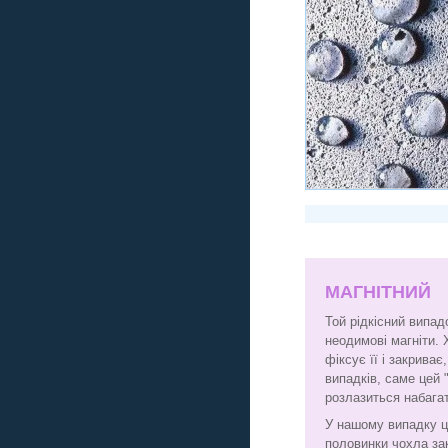
МАГНІТНИЙ
Той рідкісний випад
неодимові магніти. 
фіксує її і закрива
випадків, саме цей 
розлазиться набага
У нашому випадку ц
половинки чохла за