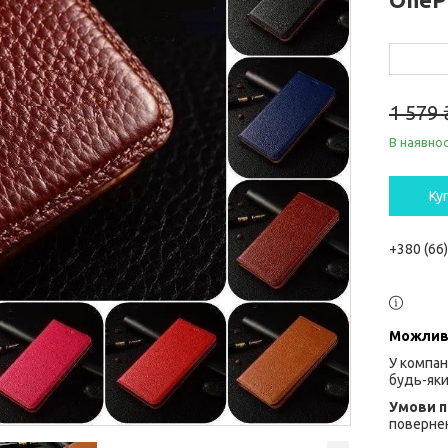
1 579 
В наявнос
Ку
+380 (66
У компан
будь-яки
повернен