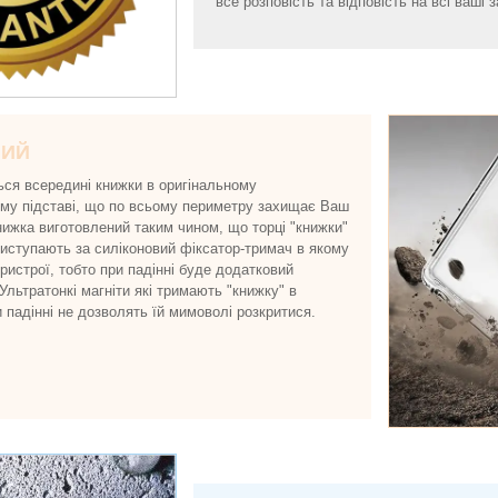
все розповість та відповість на всі ваші з
НИЙ
ься всередині книжки в оригінальному
ому підставі, що по всьому периметру захищає Ваш
нижка виготовлений таким чином, що торці "книжки"
виступають за силіконовий фіксатор-тримач в якому
истрої, тобто при падінні буде додатковий
 Ультратонкі магніти які тримають "книжку" в
и падінні не дозволять їй мимоволі розкритися.