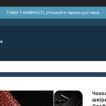
ТОВАР У НАЯВНОСТІ, уточнюйте терміни доставки.
ід
Чохо
шкір
OneP