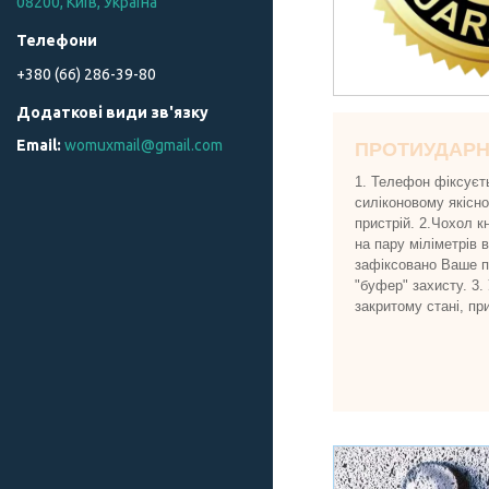
08200, Київ, Україна
+380 (66) 286-39-80
womuxmail@gmail.com
ПРОТИУДАР
1. Телефон фіксуєт
силіконовому якісн
пристрій. 2.Чохол к
на пару міліметрів 
зафіксовано Ваше пр
"буфер" захисту. 3.
закритому стані, пр