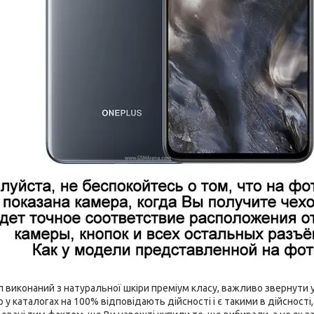
виконаний з натуральної шкіри преміум класу, важливо звернути ув
 у каталогах на 100% відповідають дійсності і є такими в дійсност