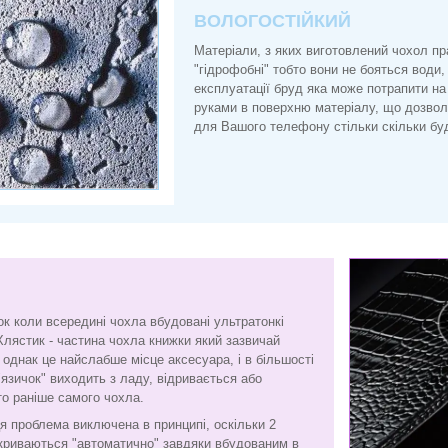
ВОЛОГОСТІЙКИЙ
Матеріали, з яких виготовлений чохол п
"гідрофобні" тобто вони не бояться води, 
експлуатації бруд яка може потрапити на
руками в поверхню матеріалу, що дозво
для Вашого телефону стільки скільки буд
ок коли всередині чохла вбудовані ультратонкі
Хлястик - частина чохла книжки який зазвичай
є, однак це найслабше місце аксесуара, і в більшості
"язичок" виходить з ладу, відривається або
то раніше самого чохла.
я проблема виключена в принципі, оскільки 2
криваються "автоматично" завдяки вбудованим в