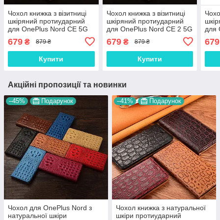
Чохол книжка з візитниці
Чохол книжка з візитниці
Чохо
шкіряний протиударний
шкіряний протиударний
шкір
для OnePlus Nord CE 5G
для OnePlus Nord CE 2 5G
для 
"BENTYAGA"
"BENTYAGA"
Lite
679
679
679
₴
₴
879 ₴
879 ₴
Купити
Купити
Акційні пропозиції та новинки
–45%
Подарунок
–41%
Подарунок
Чохол для OnePlus Nord з
Чохол книжка з натуральної
натуральної шкіри
шкіри протиударний