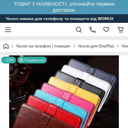
ТОВАР У НАЯВНОСТІ, уточнюйте терміни
доставки.
Чохол книжка для телефону та планшета від WOMUX
Чохли на телефон | планшет
Чохли для OnePlus
Чох
–23%
Подарунок