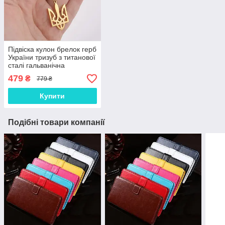
Підвіска кулон брелок герб
України тризуб з титанової
сталі гальванічна
вакуумна позолота 18
479
₴
779 ₴
карат (19,9*30,2мм)
Купити
Подібні товари компанії