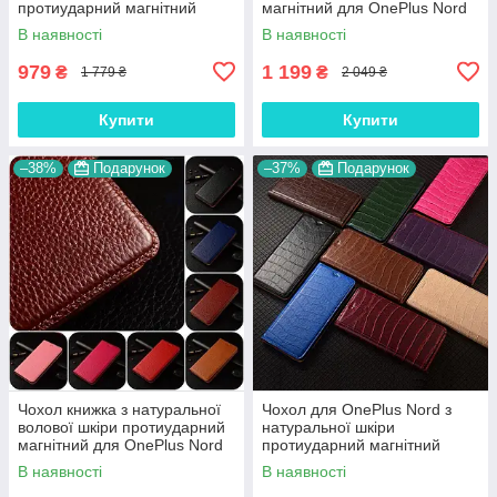
протиударний магнітний
магнітний для OnePlus Nord
книжка з підставкою
"JACOSA"
В наявності
В наявності
"CROCOHEAD"
979
1 199
₴
₴
1 779 ₴
2 049 ₴
Купити
Купити
–38%
Подарунок
–37%
Подарунок
Чохол книжка з натуральної
Чохол для OnePlus Nord з
волової шкіри протиударний
натуральної шкіри
магнітний для OnePlus Nord
протиударний магнітний
"BULL"
книжка з підставкою "LUXOR"
В наявності
В наявності