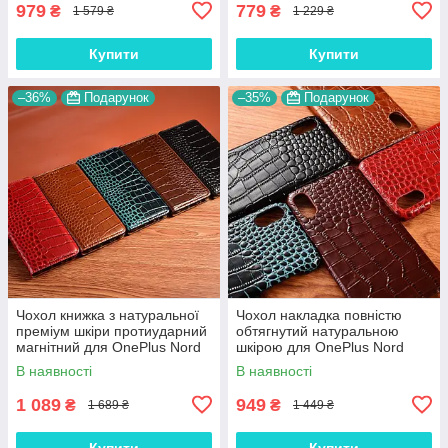
979
779
₴
₴
1 579 ₴
1 229 ₴
Купити
Купити
–36%
Подарунок
–35%
Подарунок
Чохол книжка з натуральної
Чохол накладка повністю
преміум шкіри протиударний
обтягнутий натуральною
магнітний для OnePlus Nord
шкірою для OnePlus Nord
"CROCODILE"
"SIGNATURE"
В наявності
В наявності
1 089
949
₴
₴
1 689 ₴
1 449 ₴
Купити
Купити