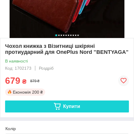
Чохол книжка з Візитниці шкіряні
протиударний для OnePlus Nord "BENTYAGA"
В наявності
Код: 1702173
Роздріб
679
₴
879 ₴
Економія
200 ₴
Купити
Колір