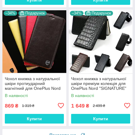
–34%
Подарунок
–34%
Подарунок
Чохол книжка з натуральної
Чохол книжка з натуральної
шкіри протиударний
шкіри преміум колекція для
магнітний для OnePlus Nord
OnePlus Nord "SIGNATURE"
"CLASIC"
В наявності
В наявності
869
1 649
₴
₴
1 319 ₴
2 499 ₴
Купити
Купити
Показати ще