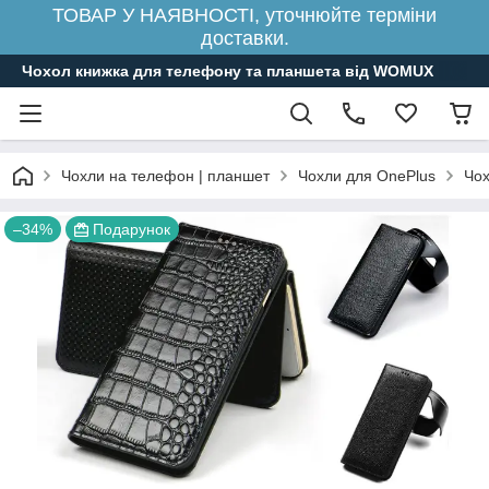
ТОВАР У НАЯВНОСТІ, уточнюйте терміни
доставки.
Чохол книжка для телефону та планшета від WOMUX
Чохли на телефон | планшет
Чохли для OnePlus
Чох
–34%
Подарунок