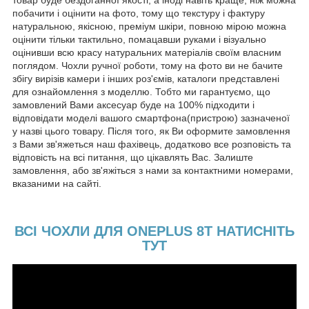
побачити і оцінити на фото, тому що текстуру і фактуру
натуральною, якісною, преміум шкіри, повною мірою можна
оцінити тільки тактильно, помацавши руками і візуально
оцінивши всю красу натуральних матеріалів своїм власним
поглядом. Чохли ручної роботи, тому на фото ви не бачите
збігу вирізів камери і інших роз'ємів, каталоги представлені
для ознайомлення з моделлю. Тобто ми гарантуємо, що
замовлений Вами аксесуар буде на 100% підходити і
відповідати моделі вашого смартфона(пристрою) зазначеної
у назві цього товару. Після того, як Ви оформите замовлення
з Вами зв'яжеться наш фахівець, додатково все розповість та
відповість на всі питання, що цікавлять Вас. Залиште
замовлення, або зв'яжіться з нами за контактними номерами,
вказаними на сайті.
ВСІ ЧОХЛИ ДЛЯ ONEPLUS 8T НАТИСНІТЬ
ТУТ