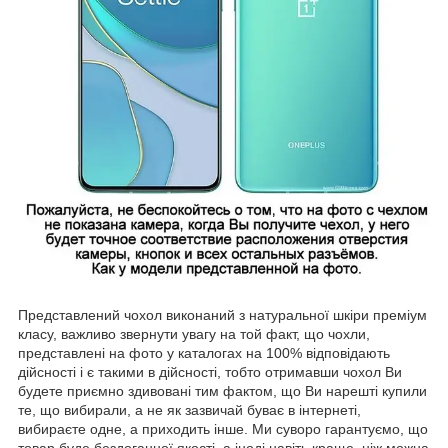
Представлений чохол виконаний з натуральної шкіри преміум
класу, важливо звернути увагу на той факт, що чохли,
представлені на фото у каталогах на 100% відповідають
дійсності і є такими в дійсності, тобто отримавши чохол Ви
будете приємно здивовані тим фактом, що Ви нарешті купили
те, що вибирали, а не як зазвичай буває в інтернеті,
вибираєте одне, а приходить інше. Ми суворо гарантуємо, що
товар буде бездоганної якості, а іноді навіть краще, ніж можна