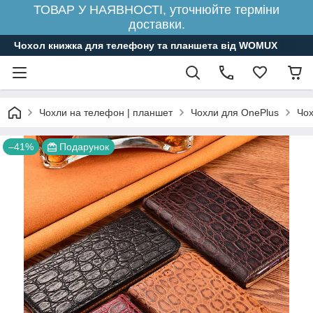
ТОВАР У НАЯВНОСТІ, уточнюйте терміни
доставки.
Чохол книжка для телефону та планшета від WOMUX
Чохли на телефон | планшет
Чохли для OnePlus
Чох
–41%
Подарунок