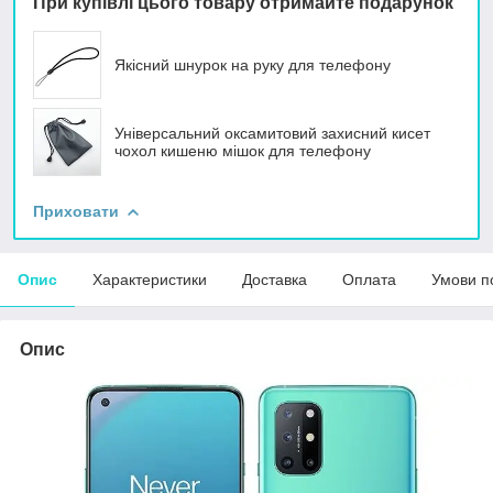
При купівлі цього товару отримайте подарунок
Якісний шнурок на руку для телефону
Універсальний оксамитовий захисний кисет
чохол кишеню мішок для телефону
Приховати
Опис
Характеристики
Доставка
Оплата
Умови п
Опис