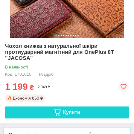
Чохол книжка з натуральної шкіри
протиударний магнітний для OnePlus 8T
"JACOSA"
В наявності
Код: 1701015
Роздріб
1 199
₴
2 049 ₴
Економія
850 ₴
Купити