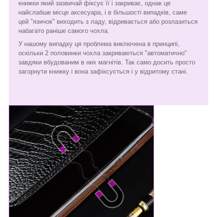
книжки який зазвичай фіксує її і закриває, однак це
найслабше місце аксесуара, і в більшості випадків, саме
цей "язичок" виходить з ладу, відривається або розлазиться
набагато раніше самого чохла.
У нашому випадку ця проблема виключена в принципі,
оскільки 2 половинки чохла закриваються "автоматично"
завдяки вбудованим в них магнітів. Так само досить просто
загорнути книжку і вона зафіксується і у відритому стані.