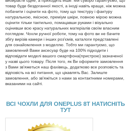
вибираєте одне, а приходить інше. Ми суворо гарантуємо, що
товар буде бездоганної якості, а іноді навіть краще, ніж можна
побачити і оцінити на фото, тому що текстуру і фактуру
натуральною, якісною, преміум шкіри, повною мірою можна
оцінити тільки тактильно, помацавши руками і візуально
оцінивши всю красу натуральних матеріалів своїм власним
поглядом. Чохли ручної роботи, тому на фото ви не бачите
збігу вирізів камери і інших роз'ємів, каталоги представлені
для ознайомлення з моделлю. Тобто ми гарантуємо, що
замовлений Вами аксесуар буде на 100% підходити і
відповідати моделі вашого смартфона(пристрою) зазначеної
у назві цього товару. Після того, як Ви оформите замовлення
з Вами зв'яжеться наш фахівець, додатково все розповість та
відповість на всі питання, що цікавлять Вас. Залиште
замовлення, або зв'яжіться з нами за контактними номерами,
вказаними на сайті.
ВСІ ЧОХЛИ ДЛЯ ONEPLUS 8T НАТИСНІТЬ
ТУТ