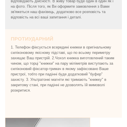
відповідають дійсності. В живу товар буде один в один як і
на фото. Після того, як Ви оформите замовлення з Вами
зв'яжеться наш фахівець, додатково все розповість та
відповість на всі ваші запитання і деталі.
ПРОТИУДАРНИЙ
1. Телефон фіксується всередині книжки в оригінальному
силіконовому якісному підставі, що по всьому периметру
захищає Ваш пристрій. 2.Чохол книжка виготовлений таким
чином, що торці "книжки" на пару міліметрів виступають за
силіконовий фіксатор-тримач в якому зафіксовано Ваше
пристрої, тобто при падінні буде додатковий "буфер"
захисту. 3. Ультратонкі магніти які тримають "книжку" в
закритому стані, при падінні не дозволять їй мимоволі
розкритися.