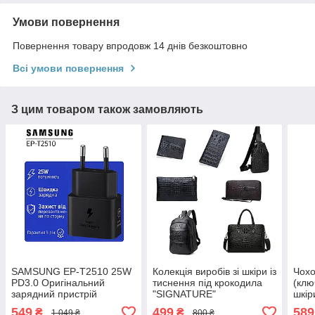
Умови повернення
Повернення товару впродовж 14 днів безкоштовно
Всі умови повернення
З цим товаром також замовляють
SAMSUNG EP-T2510 25W
Колекція виробів зі шкіри із
Чохо
PD3.0 Оригінальний
тиснення під крокодила
(клю
зарядний пристрій
"SIGNATURE"
шкір
(зарядка зарядне)
549
499
589
₴
₴
1 049 ₴
800 ₴