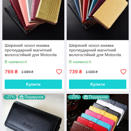
Шкіряний чохол книжка
Шкіряний чохол книжка
протиударний магнітний
протиударний магнітний
вологостійкий для Motorola
вологостійкий для Motorola
Edge Plus+ "GOLDAX"
Edge Plus+ "VERSANO"
В наявності
В наявності
769
739
₴
₴
1 089 ₴
1 039 ₴
Купити
Купити
–27%
Подарунок
–23%
Подарунок