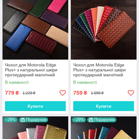
Чохол для Motorola Edge
Чохол для Motorola Edge
Plus+ з натуральної шкіри
Plus+ з натуральної шкіри
протиударний магнітний
протиударний магнітний
книжка з підставкою "LUXOR"
книжка з підставкою
В наявності
В наявності
"VENETTA"
779
759
₴
₴
1 229 ₴
1 099 ₴
Купити
Купити
–29%
Подарунок
–29%
Подарунок