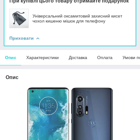
При купівлі цього товару отримайте подарунок
Універсальний оксамитовий захисний кисет
чохол кишеню мішок для телефону
Приховати
Опис
Характеристики
Доставка
Оплата
Умови п
Опис