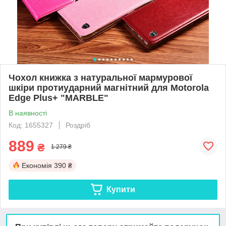
Чохол книжка з натуральної мармурової
шкіри протиударний магнітний для Motorola
Edge Plus+ "MARBLE"
В наявності
Код: 1655327
Роздріб
889
₴
1 279 ₴
Економія
390 ₴
Купити