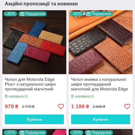
Акційні пропозиції та новинки
–45%
Подарунок
–41%
Подарунок
Чохол для Motorola Edge
Чохол книжка з натуральної
Plus+ з натуральної шкіри
шкіри протиударний
протиударний магнітний
магнітний для Motorola Edge
книжка з підставкою
Plus+ "JACOSA"
В наявності
В наявності
"CROCOHEAD"
979
1 199
₴
₴
1 779 ₴
2 049 ₴
Купити
Купити
–37%
Подарунок
–31%
Подарунок