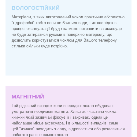
ВОЛОГОСТІЙКИЙ
Матеріали, з яких виготовлений чохол практично абсолютно
"гідрофобні" тобто вони не бояться води, і як наслідок в
процесі експлуатації бруд яка може потрапити на аксесуар
не буде затиратися руками в поверхню матеріалу, що
дозволить користуватися чохлом для Вашого телефону
стільки скільки буде потрібно.
МАГНІТНИЙ
Той рідкісний випадок коли всередині чохла вбудовані
ультратонкі неодимові магніти. Хлястик - частина чохла
книжки який зазвичай фіксує її і закриває, однак це
найслабше місце аксесуара, і в більшості випадків, саме
цей "язичок" виходить з ладу, відривається або розлазиться
набагато раніше самого чохла.