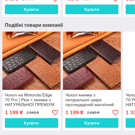
Купити
Купити
Подібні товари компанії
Чохол на Motorola Edge
Чохол книжка з
Чохо
70 Pro | Plus + книжка з
натуральної шкіри
70 P
НАТУРАЛЬНОЇ ПРЕМІУМ
протиударний магнітний
НАТ
ШКІРИ із підставкою
для Motorola Edge Plus+
ШКІР
1 199
1 199
1 3
₴
₴
2 049 ₴
2 049 ₴
протиударний магнітний
"JACOSA"
прот
"JACOSA"
"REP
Купити
Купити